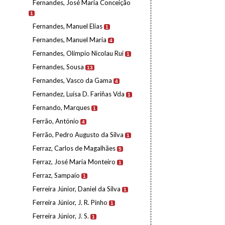
Fernandes, José Maria Conceição
1
Fernandes, Manuel Elias
1
Fernandes, Manuel Maria
4
Fernandes, Olímpio Nicolau Rui
1
Fernandes, Sousa
13
Fernandes, Vasco da Gama
4
Fernandez, Luísa D. Fariñas Vda
1
Fernando, Marques
1
Ferrão, António
4
Ferrão, Pedro Augusto da Silva
1
Ferraz, Carlos de Magalhães
5
Ferraz, José Maria Monteiro
1
Ferraz, Sampaio
1
Ferreira Júnior, Daniel da Silva
1
Ferreira Júnior, J. R. Pinho
1
Ferreira Júnior, J. S.
1