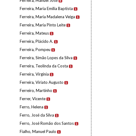
Ferreira, Manuel José
8
Ferreira, Maria Emília Baptista
1
Ferreira, Maria Madalena Veiga
1
Ferreira, Maria Pinto Leite
1
Ferreira, Mateus
1
Ferreira, Plácido A.
1
Ferreira, Pompeu
1
Ferreira, Simão Lopes da Silva
1
Ferreira, Teolinda da Costa
1
Ferreira, Virgínia
1
Ferreira, Viriato Augusto
1
Ferreiro, Martinho
1
Ferrer, Vicente
1
Ferro, Helena
1
Ferro, José da Silva
1
Ferro, José Romão dos Santos
1
Fialho, Manuel Paulo
1