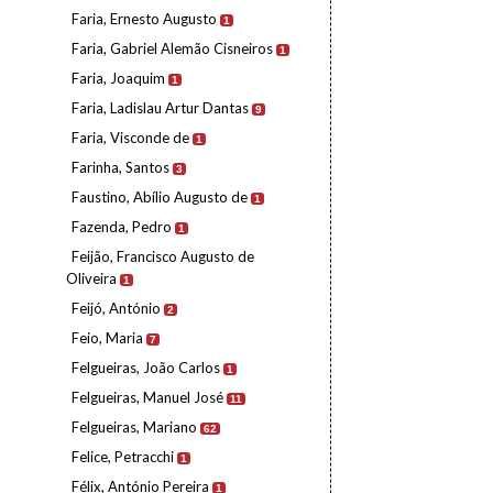
Faria, Ernesto Augusto
1
Faria, Gabriel Alemão Cisneiros
1
Faria, Joaquim
1
Faria, Ladislau Artur Dantas
9
Faria, Visconde de
1
Farinha, Santos
3
Faustino, Abílio Augusto de
1
Fazenda, Pedro
1
Feijão, Francisco Augusto de
Oliveira
1
Feijó, António
2
Feio, Maria
7
Felgueiras, João Carlos
1
Felgueiras, Manuel José
11
Felgueiras, Mariano
62
Felice, Petracchi
1
Félix, António Pereira
1