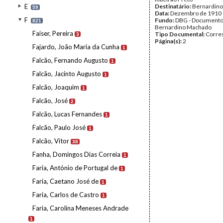
E
Destinatário:
Bernardin
59
Data:
Dezembro de 1910
F
Fundo:
DBG - Document
821
Bernardino Machado
Faiser, Pereira
Tipo Documental:
Corre
3
Página(s):
2
Fajardo, João Maria da Cunha
1
Falcão, Fernando Augusto
1
Falcão, Jacinto Augusto
1
Falcão, Joaquim
1
Falcão, José
2
Falcão, Lucas Fernandes
1
Falcão, Paulo José
1
Falcão, Vítor
38
Fanha, Domingos Dias Correia
1
Faria, António de Portugal de
1
Faria, Caetano José de
1
Faria, Carlos de Castro
1
Faria, Carolina Meneses Andrade
1