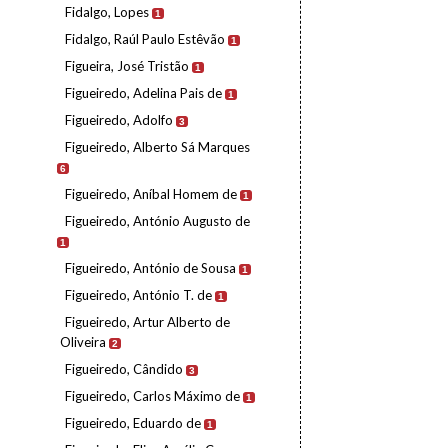
Fidalgo, Lopes
1
Fidalgo, Raúl Paulo Estêvão
1
Figueira, José Tristão
1
Figueiredo, Adelina Pais de
1
Figueiredo, Adolfo
3
Figueiredo, Alberto Sá Marques
6
Figueiredo, Aníbal Homem de
1
Figueiredo, António Augusto de
1
Figueiredo, António de Sousa
1
Figueiredo, António T. de
1
Figueiredo, Artur Alberto de
Oliveira
2
Figueiredo, Cândido
3
Figueiredo, Carlos Máximo de
1
Figueiredo, Eduardo de
1