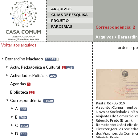
ARQUIVOS
GUIAS DE PESQUISA
PROJETO
PARCERIAS
Correspondência:
2
Arquivos
>
Bernardi
Voltar aos arquivos
ordenar po
Bernardino Machado
14549
I
Activ. Pedagógica e Cultural
1
139
Actividades Políticas
424
Agendas
5
Biblioteca
15
Correspondência
11939
Pasta:
06708.019
Assunto:
Cumprimentos 
A
888
Novo da Sociedade União
Viajantes do Comércio, 
B
760
Ribeirão Preto (Brasil).
Remetente:
João Leite de
C
1663
Director geral da Socied
dos Viajantes do Comérc
D
193
Ribeirão Preto