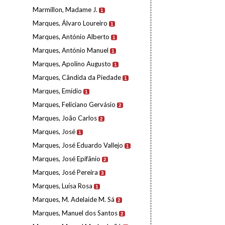
Marmillon, Madame J.
1
Marques, Álvaro Loureiro
1
Marques, António Alberto
1
Marques, António Manuel
1
Marques, Apolino Augusto
1
Marques, Cândida da Piedade
1
Marques, Emídio
1
Marques, Feliciano Gervásio
2
Marques, João Carlos
2
Marques, José
1
Marques, José Eduardo Vallejo
1
Marques, José Epifânio
2
Marques, José Pereira
3
Marques, Luísa Rosa
1
Marques, M. Adelaide M. Sá
2
Marques, Manuel dos Santos
2