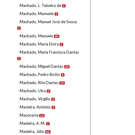
Machado, L. Teixeira de
2
Machado, Mamede
2
Machado, Manuel José de Sousa
1
Machado, Manuela
40
Machado, Maria Elvira
1
Machado, Maria Francisca Dantas
1
Machado, Miguel Dantas
25
Machado, Pedro Botto
2
Machado, Rita Dantas
12
Machado, Utra
2
Machado, Virgílio
2
Macieira, António
2
Maçonaria
13
Madeira, A. M.
1
Madeira, Júlio
62