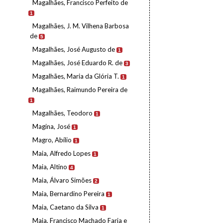
Magalhães, Francisco Perfeito de
1
Magalhães, J. M. Vilhena Barbosa
de
5
Magalhães, José Augusto de
1
Magalhães, José Eduardo R. de
3
Magalhães, Maria da Glória T.
1
Magalhães, Raimundo Pereira de
1
Magalhães, Teodoro
1
Magina, José
1
Magro, Abílio
1
Maia, Alfredo Lopes
1
Maia, Altino
4
Maia, Álvaro Simões
2
Maia, Bernardino Pereira
1
Maia, Caetano da Silva
1
Maia, Francisco Machado Faria e