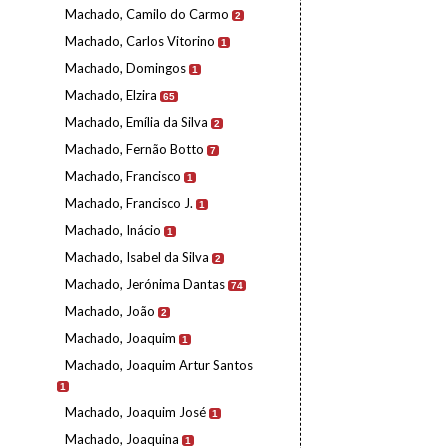
Machado, Camilo do Carmo
2
Machado, Carlos Vitorino
1
Machado, Domingos
1
Machado, Elzira
65
Machado, Emília da Silva
2
Machado, Fernão Botto
7
Machado, Francisco
1
Machado, Francisco J.
1
Machado, Inácio
1
Machado, Isabel da Silva
2
Machado, Jerónima Dantas
74
Machado, João
2
Machado, Joaquim
1
Machado, Joaquim Artur Santos
1
Machado, Joaquim José
1
Machado, Joaquina
1