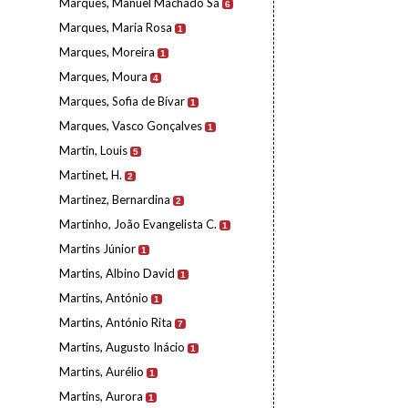
Marques, Manuel Machado Sá
6
Marques, Maria Rosa
1
Marques, Moreira
1
Marques, Moura
4
Marques, Sofia de Bívar
1
Marques, Vasco Gonçalves
1
Martin, Louis
5
Martinet, H.
2
Martinez, Bernardina
2
Martinho, João Evangelista C.
1
Martins Júnior
1
Martins, Albino David
1
Martins, António
1
Martins, António Rita
7
Martins, Augusto Inácio
1
Martins, Aurélio
1
Martins, Aurora
1