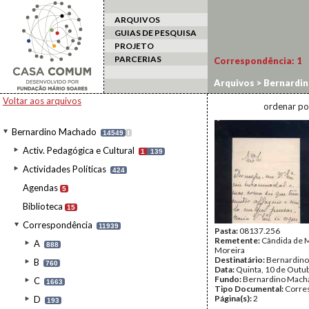
ARQUIVOS
GUIAS DE PESQUISA
PROJETO
PARCERIAS
Correspondência:
1
Arquivos
>
Bernardi
Voltar aos arquivos
ordenar po
Bernardino Machado
14549
I
Activ. Pedagógica e Cultural
1
139
Actividades Políticas
424
Agendas
5
Biblioteca
15
Correspondência
11939
Pasta:
08137.256
Remetente:
Cândida de
A
888
Moreira
Destinatário:
Bernardin
B
760
Data:
Quinta, 10 de Outu
Fundo:
Bernardino Mach
C
1663
Tipo Documental:
Corre
Página(s):
2
D
193