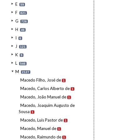
E
59
F
821
G
726
H
46
I
6
J
121
K
9
L
546
M
2127
Macedo Filho, José de
1
Macedo, Carlos Alberto de
1
Macedo, João Manuel de
1
Macedo, Joaquim Augusto de
Sousa
1
Macedo, Luís Pastor de
1
Macedo, Manuel de
1
Macedo, Raimundo de
1