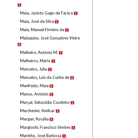
1
Maia, Jacinto Gago de Faria e
1
Maia, José da Silva
1
Maia, Manuel Firmino da
1
Malaquias, José Gonçalves Vieira
4
Malheiro, António M.
1
Malheiros, Mário
1
Mancelos, Júlia
1
Mancelos, Luís da Cunha de
4
Manfredo, Maia
2
Manso, António
3
Marçal, Sebastião Coutinho
1
Marchesini, Amílcar
1
Margan, Rosália
3
Margiochi, Francisco Simões
1
Marinho, José Barbosa
1