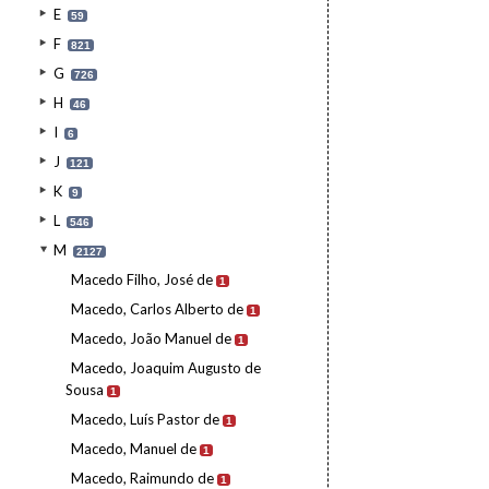
E
59
F
821
G
726
H
46
I
6
J
121
K
9
L
546
M
2127
Macedo Filho, José de
1
Macedo, Carlos Alberto de
1
Macedo, João Manuel de
1
Macedo, Joaquim Augusto de
Sousa
1
Macedo, Luís Pastor de
1
Macedo, Manuel de
1
Macedo, Raimundo de
1