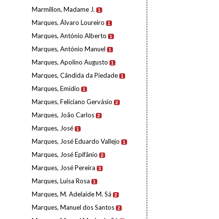
Marmillon, Madame J.
1
Marques, Álvaro Loureiro
1
Marques, António Alberto
1
Marques, António Manuel
1
Marques, Apolino Augusto
1
Marques, Cândida da Piedade
1
Marques, Emídio
1
Marques, Feliciano Gervásio
2
Marques, João Carlos
2
Marques, José
1
Marques, José Eduardo Vallejo
1
Marques, José Epifânio
2
Marques, José Pereira
3
Marques, Luísa Rosa
1
Marques, M. Adelaide M. Sá
2
Marques, Manuel dos Santos
2