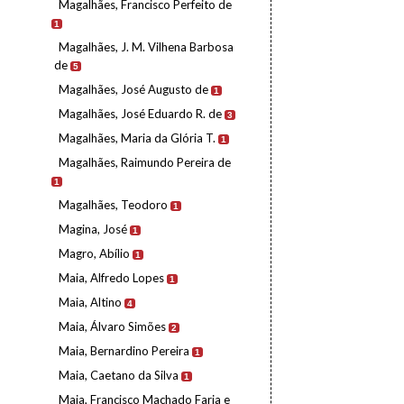
Magalhães, Francisco Perfeito de
1
Magalhães, J. M. Vilhena Barbosa
de
5
Magalhães, José Augusto de
1
Magalhães, José Eduardo R. de
3
Magalhães, Maria da Glória T.
1
Magalhães, Raimundo Pereira de
1
Magalhães, Teodoro
1
Magina, José
1
Magro, Abílio
1
Maia, Alfredo Lopes
1
Maia, Altino
4
Maia, Álvaro Simões
2
Maia, Bernardino Pereira
1
Maia, Caetano da Silva
1
Maia, Francisco Machado Faria e