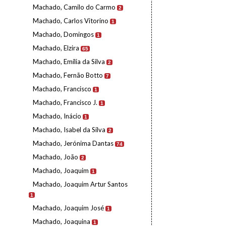
Machado, Camilo do Carmo
2
Machado, Carlos Vitorino
1
Machado, Domingos
1
Machado, Elzira
65
Machado, Emília da Silva
2
Machado, Fernão Botto
7
Machado, Francisco
1
Machado, Francisco J.
1
Machado, Inácio
1
Machado, Isabel da Silva
2
Machado, Jerónima Dantas
74
Machado, João
2
Machado, Joaquim
1
Machado, Joaquim Artur Santos
1
Machado, Joaquim José
1
Machado, Joaquina
1