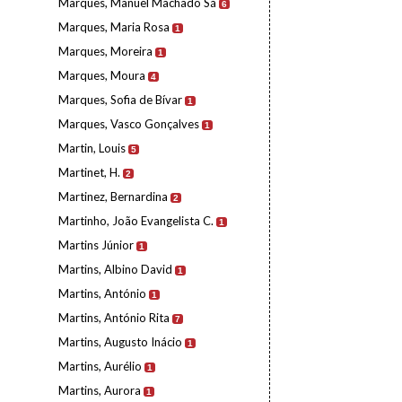
Marques, Manuel Machado Sá
6
Marques, Maria Rosa
1
Marques, Moreira
1
Marques, Moura
4
Marques, Sofia de Bívar
1
Marques, Vasco Gonçalves
1
Martin, Louis
5
Martinet, H.
2
Martinez, Bernardina
2
Martinho, João Evangelista C.
1
Martins Júnior
1
Martins, Albino David
1
Martins, António
1
Martins, António Rita
7
Martins, Augusto Inácio
1
Martins, Aurélio
1
Martins, Aurora
1