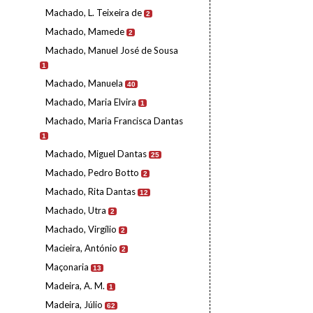
Machado, L. Teixeira de
2
Machado, Mamede
2
Machado, Manuel José de Sousa
1
Machado, Manuela
40
Machado, Maria Elvira
1
Machado, Maria Francisca Dantas
1
Machado, Miguel Dantas
25
Machado, Pedro Botto
2
Machado, Rita Dantas
12
Machado, Utra
2
Machado, Virgílio
2
Macieira, António
2
Maçonaria
13
Madeira, A. M.
1
Madeira, Júlio
62