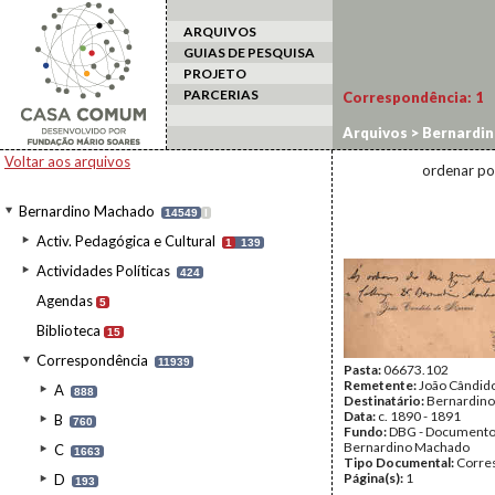
ARQUIVOS
GUIAS DE PESQUISA
PROJETO
PARCERIAS
Correspondência:
1
Arquivos
>
Bernardi
Voltar aos arquivos
ordenar po
Bernardino Machado
14549
I
Activ. Pedagógica e Cultural
1
139
Actividades Políticas
424
Agendas
5
Biblioteca
15
Correspondência
11939
Pasta:
06673.102
Remetente:
João Cândid
A
888
Destinatário:
Bernardin
Data:
c. 1890 - 1891
B
760
Fundo:
DBG - Document
Bernardino Machado
C
1663
Tipo Documental:
Corre
Página(s):
1
D
193