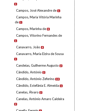
1
Campos, José Alexandre de
1
Campos, Maria Vitória Marinha
de
1
Campos, Marinha de
6
Campos, Vitorino Fernandes de
1
Canavarro, João
4
Canavarro, Maria Elzira de Sousa
1
Candeias, Guilherme Augusto
2
Cândido, António
2
Cândido, António Zeferino
13
Cândido, Estefânia E. Almeida
1
Canelas, Álvaro
2
Canelas, António Amaro Caldeira
2
Canella, Fermin
1