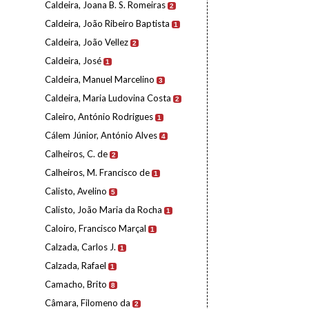
Caldeira, Joana B. S. Romeiras
2
Caldeira, João Ribeiro Baptista
1
Caldeira, João Vellez
2
Caldeira, José
1
Caldeira, Manuel Marcelino
3
Caldeira, Maria Ludovina Costa
2
Caleiro, António Rodrigues
1
Cálem Júnior, António Alves
4
Calheiros, C. de
2
Calheiros, M. Francisco de
1
Calisto, Avelino
5
Calisto, João Maria da Rocha
1
Caloiro, Francisco Marçal
1
Calzada, Carlos J.
1
Calzada, Rafael
1
Camacho, Brito
8
Câmara, Filomeno da
2