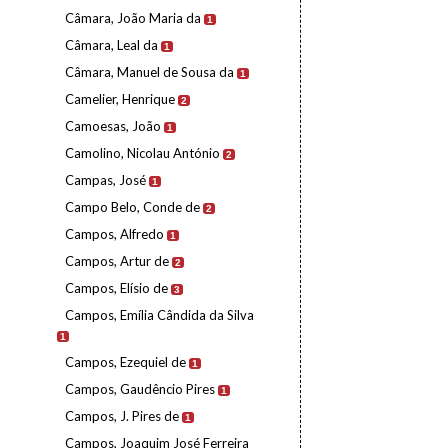
Câmara, João Maria da
1
Câmara, Leal da
1
Câmara, Manuel de Sousa da
1
Camelier, Henrique
2
Camoesas, João
1
Camolino, Nicolau António
2
Campas, José
1
Campo Belo, Conde de
2
Campos, Alfredo
1
Campos, Artur de
2
Campos, Elísio de
3
Campos, Emília Cândida da Silva
1
Campos, Ezequiel de
1
Campos, Gaudêncio Pires
1
Campos, J. Pires de
1
Campos, Joaquim José Ferreira