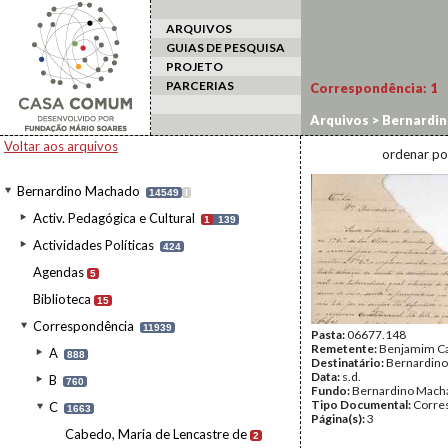
ARQUIVOS
GUIAS DE PESQUISA
PROJETO
PARCERIAS
Correspondência:
1
Arquivos
>
Bernardi
Voltar aos arquivos
ordenar po
Bernardino Machado
14549
I
Activ. Pedagógica e Cultural
1
139
Actividades Políticas
424
Agendas
5
Biblioteca
15
Correspondência
11939
Pasta:
06677.148
Remetente:
Benjamim C
A
888
Destinatário:
Bernardin
Data:
s.d.
B
760
Fundo:
Bernardino Mach
Tipo Documental:
Corre
C
1663
Página(s):
3
Cabedo, Maria de Lencastre de
2