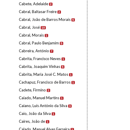
Cabete, Adelaide
2
Cabral, Baltasar Freire
2
Cabral, João de Barros Morais
5
Cabral, José
10
Cabral, Morais
1
Cabral, Paulo Benjamim
5
Cabreira, António
7
Cabrita, Francisco Neves
1
Cabrita, Joaquim Vinhas
5
Cabrita, Maria José C. Matos
1
Cachapuz, Francisco de Barros
1
Cadete, Firmino
2
Caiado, Manuel Martins
1
Caiano, Luís António da Silva
3
Caio, João da Silva
1
Caires, João de
1
Calado, Manuel Alves Ferreira
1