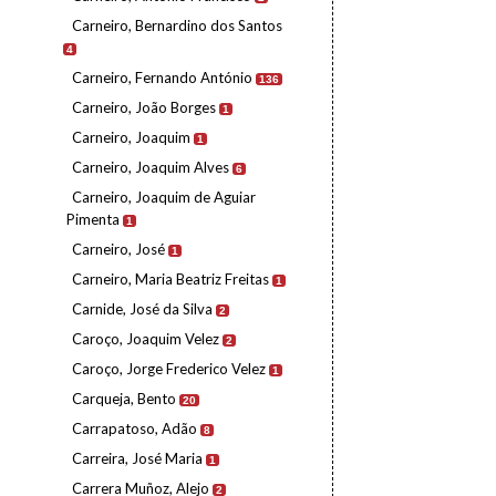
Carneiro, Bernardino dos Santos
4
Carneiro, Fernando António
136
Carneiro, João Borges
1
Carneiro, Joaquim
1
Carneiro, Joaquim Alves
6
Carneiro, Joaquim de Aguiar
Pimenta
1
Carneiro, José
1
Carneiro, Maria Beatriz Freitas
1
Carnide, José da Silva
2
Caroço, Joaquim Velez
2
Caroço, Jorge Frederico Velez
1
Carqueja, Bento
20
Carrapatoso, Adão
8
Carreira, José Maria
1
Carrera Muñoz, Alejo
2