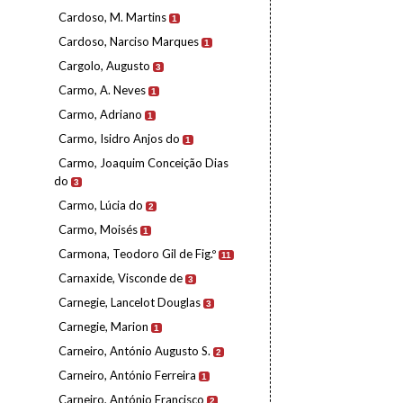
Cardoso, M. Martins
1
Cardoso, Narciso Marques
1
Cargolo, Augusto
3
Carmo, A. Neves
1
Carmo, Adriano
1
Carmo, Isidro Anjos do
1
Carmo, Joaquim Conceição Dias
do
3
Carmo, Lúcia do
2
Carmo, Moisés
1
Carmona, Teodoro Gil de Fig.º
11
Carnaxide, Visconde de
3
Carnegie, Lancelot Douglas
3
Carnegie, Marion
1
Carneiro, António Augusto S.
2
Carneiro, António Ferreira
1
Carneiro, António Francisco
2