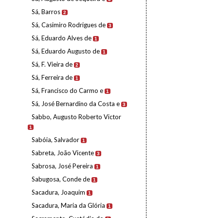
Sá, Barros
2
Sá, Casimiro Rodrigues de
3
Sá, Eduardo Alves de
1
Sá, Eduardo Augusto de
1
Sá, F. Vieira de
2
Sá, Ferreira de
1
Sá, Francisco do Carmo e
1
Sá, José Bernardino da Costa e
3
Sabbo, Augusto Roberto Victor
1
Sabóia, Salvador
1
Sabreta, João Vicente
3
Sabrosa, José Pereira
1
Sabugosa, Conde de
1
Sacadura, Joaquim
1
Sacadura, Maria da Glória
1