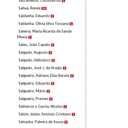
Sacramento, Custódia do
1
Sahue, Renée
10
Saldanha, Eduardo
2
Saldanha, Olívia Silva Toscana
1
Salema, Maria Ricarda de Sande
Mexia
1
Sales, João Capelo
2
Salgado, Augusto
1
Salgado, Heliodoro
2
Salgado, José J. de Araújo
2
Salgueiro, Adriano Dias Barata
2
Salgueiro, Eduardo
2
Salgueiro, Mário
2
Salgueiro, Prestes
3
Salmeron y Garcia, Nicolas
1
Saloio Júnior, António Cristiano
1
Salvador, Palmira de Sousa
2