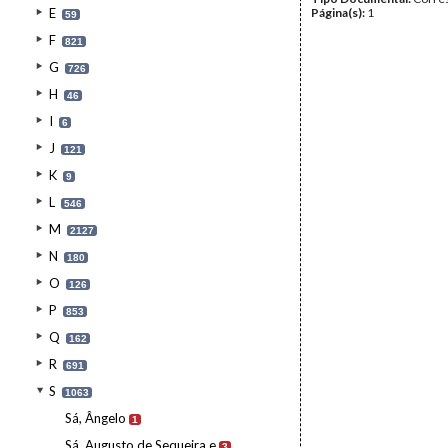
E
Página(s):
1
59
F
821
G
726
H
46
I
6
J
121
K
9
L
546
M
2127
N
180
O
126
P
853
Q
162
R
691
S
1063
Sá, Ângelo
1
Sá, Augusto de Sequeira e
3