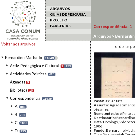
ARQUIVOS
GUIAS DE PESQUISA
PROJETO
PARCERIAS
Correspondência:
1
Arquivos
>
Bernardi
Voltar aos arquivos
ordenar po
Bernardino Machado
14549
I
Activ. Pedagógica e Cultural
1
139
Actividades Políticas
424
Agendas
5
Biblioteca
15
Correspondência
11939
Pasta:
08137.085
Assunto:
Agradecimento
A
888
pêsames.
Remetente:
José Pinto d
B
760
Destinatário:
Bernardin
Data:
Domingo, 9 de Set
C
1663
1906
Fundo:
Bernardino Mach
D
193
Tipo Documental:
Corre