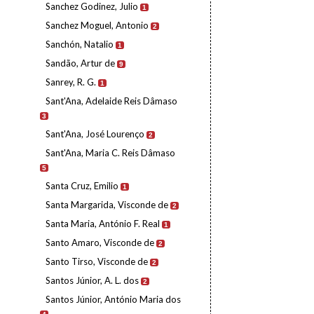
Sanchez Godinez, Julio
1
Sanchez Moguel, Antonio
2
Sanchón, Natalio
1
Sandão, Artur de
9
Sanrey, R. G.
1
Sant'Ana, Adelaide Reis Dâmaso
3
Sant'Ana, José Lourenço
2
Sant'Ana, Maria C. Reis Dâmaso
5
Santa Cruz, Emilio
1
Santa Margarida, Visconde de
2
Santa Maria, António F. Real
1
Santo Amaro, Visconde de
2
Santo Tirso, Visconde de
2
Santos Júnior, A. L. dos
2
Santos Júnior, António Maria dos