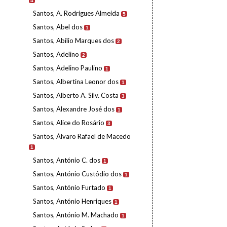
4
Santos, A. Rodrigues Almeida
5
Santos, Abel dos
1
Santos, Abílio Marques dos
2
Santos, Adelino
2
Santos, Adelino Paulino
1
Santos, Albertina Leonor dos
1
Santos, Alberto A. Silv. Costa
3
Santos, Alexandre José dos
1
Santos, Alice do Rosário
3
Santos, Álvaro Rafael de Macedo
1
Santos, António C. dos
1
Santos, António Custódio dos
1
Santos, António Furtado
1
Santos, António Henriques
1
Santos, António M. Machado
1