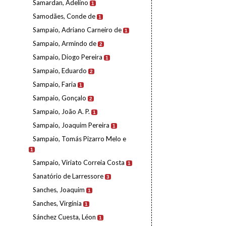
Samardan, Adelino
1
Samodães, Conde de
1
Sampaio, Adriano Carneiro de
1
Sampaio, Armindo de
2
Sampaio, Diogo Pereira
1
Sampaio, Eduardo
2
Sampaio, Faria
1
Sampaio, Gonçalo
2
Sampaio, João A. P.
1
Sampaio, Joaquim Pereira
1
Sampaio, Tomás Pizarro Melo e
1
Sampaio, Viriato Correia Costa
1
Sanatório de Larressore
3
Sanches, Joaquim
1
Sanches, Virgínia
1
Sánchez Cuesta, Léon
1