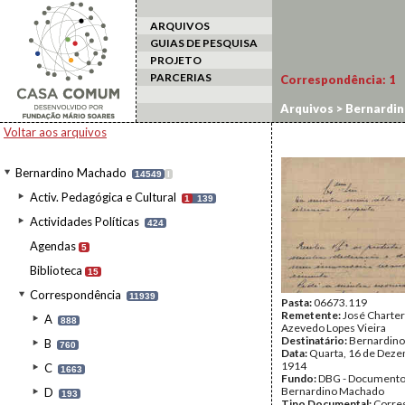
ARQUIVOS
GUIAS DE PESQUISA
PROJETO
PARCERIAS
Correspondência:
1
Arquivos
>
Bernardi
Voltar aos arquivos
Bernardino Machado
14549
I
Activ. Pedagógica e Cultural
1
139
Actividades Políticas
424
Agendas
5
Biblioteca
15
Correspondência
11939
Pasta:
06673.119
Remetente:
José Charter
A
888
Azevedo Lopes Vieira
Destinatário:
Bernardin
B
760
Data:
Quarta, 16 de Dez
1914
C
1663
Fundo:
DBG - Document
Bernardino Machado
D
193
Tipo Documental:
Corre