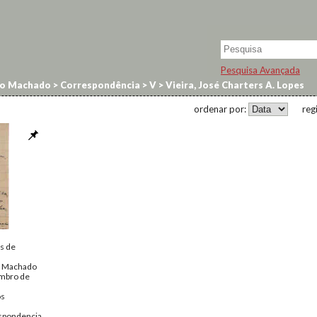
Pesquisa Avançada
no Machado
>
Correspondência
>
V
>
Vieira, José Charters A. Lopes
ordenar por:
reg
s de
o Machado
embro de
os
spondencia