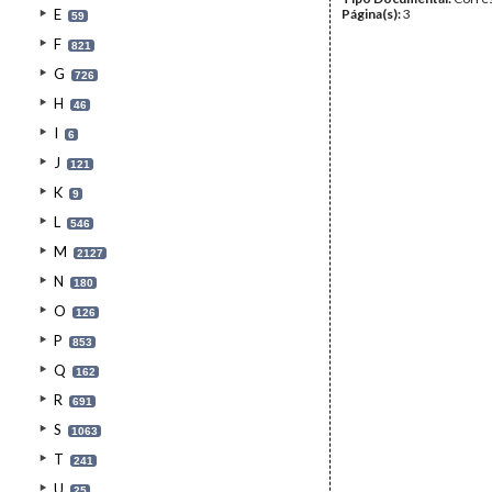
E
Página(s):
3
59
F
821
G
726
H
46
I
6
J
121
K
9
L
546
M
2127
N
180
O
126
P
853
Q
162
R
691
S
1063
T
241
U
25