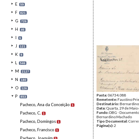
E
59
F
821
G
726
H
46
I
6
J
121
K
9
L
546
M
2127
N
180
O
126
Pasta:
06734.088
P
853
Remetente:
Faustino Pri
Destinatário:
Bernardin
Pacheco, Ana da Conceição
1
Data:
Quarta, 29 de Maio
Fundo:
DBG - Document
Pacheco, C.
1
Bernardino Machado
Pacheco, Domingos
Tipo Documental:
Corre
1
Página(s):
2
Pacheco, Francisco
1
Pacheco, Joaquim
5