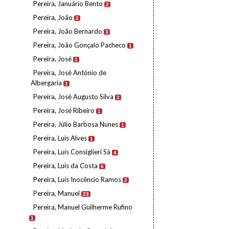
Pereira, Januário Bento
2
Pereira, João
2
Pereira, João Bernardo
3
Pereira, João Gonçalo Pacheco
1
Pereira, José
1
Pereira, José António de
Albergaria
1
Pereira, José Augusto Silva
2
Pereira, José Ribeiro
1
Pereira, Júlio Barbosa Nunes
1
Pereira, Luís Alves
1
Pereira, Luís Consiglieri Sá
4
Pereira, Luís da Costa
6
Pereira, Luís Inocêncio Ramos
2
Pereira, Manuel
23
Pereira, Manuel Guilherme Rufino
1