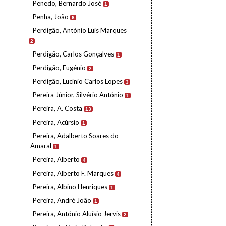
Penedo, Bernardo José
1
Penha, João
6
Perdigão, António Luís Marques
2
Perdigão, Carlos Gonçalves
1
Perdigão, Eugénio
2
Perdigão, Lucínio Carlos Lopes
3
Pereira Júnior, Silvério António
1
Pereira, A. Costa
13
Pereira, Acúrsio
1
Pereira, Adalberto Soares do
Amaral
1
Pereira, Alberto
4
Pereira, Alberto F. Marques
4
Pereira, Albino Henriques
1
Pereira, André João
1
Pereira, António Aluísio Jervis
2