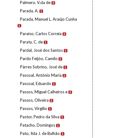
Palmero, V.da de
3
Parada, A.
1
Parada, Manuel L. Araújo Cunha
1
Paraíso, Carlos Correia
3
Paraty, C. de
1
Pardal, José dos Santos
1
Pardo Feijóo, Camilo
2
Párres Sobrino, José de
1
Pascoal, António Maria
2
Pascoal, Eduardo
1
Passos, Miguel Calheiros e
2
Passos, Oliveira
2
Passos, Virgílio
1
Pastor, Pedro da Silva
1
Patacho, Domingos
1
Pato, Ilda J. de Bulhão
1