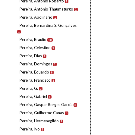
Pereira, António Roberto
1
Pereira, António Thaumaturgo
1
Pereira, Apolinário
1
Pereira, Bernardina S. Gonçalves
1
Pereira, Braulio
10
Pereira, Celestino
1
Pereira, Dias
1
Pereira, Domingos
1
Pereira, Eduardo
6
Pereira, Francisco
3
Pereira, G.
2
Pereira, Gabriel
1
Pereira, Gaspar Borges Garcia
6
Pereira, Guilherme Canas
5
Pereira, Hermenegildo
1
Pereira, Ivo
1