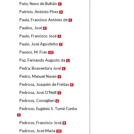
Pato, Nuno de Bulhão
1
Patrício, António Pires
3
Paula, Francisco António de
1
Paulino, José
2
Paulo, Francisco José
2
Paulo, José Agostinho
2
Paxeco, M. Fran
13
Paz, Fernando Augusto da
1
Pedra, Boaventura José
1
Pedro, Manuel Nunes
1
Pedrosa, Joaquim de Freitas
5
Pedrosa, José O'Neill
1
Pedroso, Consiglieri
4
Pedroso, Eugénio S. Tomé Cunha
1
Pedroso, Francisco José
8
Pedroso, José Maria
10