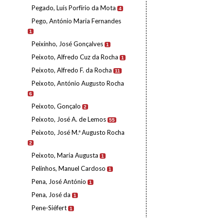
Pegado, Luís Porfírio da Mota
4
Pego, António Maria Fernandes
1
Peixinho, José Gonçalves
1
Peixoto, Alfredo Cuz da Rocha
1
Peixoto, Alfredo F. da Rocha
11
Peixoto, António Augusto Rocha
6
Peixoto, Gonçalo
2
Peixoto, José A. de Lemos
55
Peixoto, José M.ª Augusto Rocha
2
Peixoto, Maria Augusta
1
Pelinhos, Manuel Cardoso
1
Pena, José António
1
Pena, José da
1
Pene-Siéfert
1