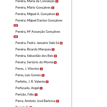
Pereira, Maria da Conceição
3
Pereira, Mário Gonçalves
1
Pereira, Miguel A. Gonçalves
3
Pereira, Miguel Dantas Gonçalves
22
Pereira, Mª Assunção Gonçalves
26
Pereira, Pedro Januário Vale Sá
8
Pereira, Ricardo Marques
1
Pereira, Sebastião dos Reis
2
Pereira, Sertório do Monte
5
Peres, J. Vitorino
1
Peres, Luís Gomes
1
Perfeito, J. R. Valente
2
Perfurado, Angel
1
Pericão, Félix
1
Perre, António José Barbosa
2