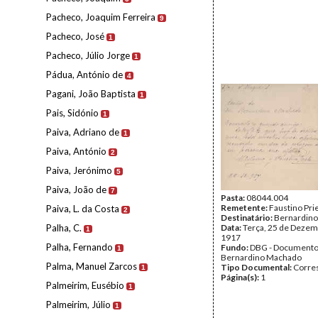
Pacheco, Joaquim Ferreira
9
Pacheco, José
1
Pacheco, Júlio Jorge
1
Pádua, António de
4
Pagani, João Baptista
1
Pais, Sidónio
1
Paiva, Adriano de
1
Paiva, António
2
Paiva, Jerónimo
5
Paiva, João de
7
Pasta:
08044.004
Remetente:
Faustino Pri
Paiva, L. da Costa
2
Destinatário:
Bernardin
Palha, C.
Data:
Terça, 25 de Dezem
1
1917
Palha, Fernando
Fundo:
DBG - Document
1
Bernardino Machado
Palma, Manuel Zarcos
Tipo Documental:
Corre
1
Página(s):
1
Palmeirim, Eusébio
1
Palmeirim, Júlio
1