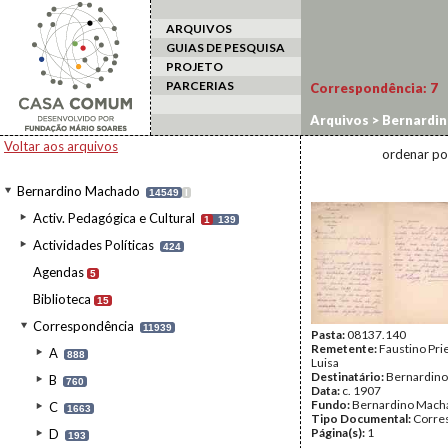
ARQUIVOS
GUIAS DE PESQUISA
PROJETO
PARCERIAS
Correspondência:
7
Arquivos
>
Bernardi
Voltar aos arquivos
ordenar po
Bernardino Machado
14549
I
Activ. Pedagógica e Cultural
1
139
Actividades Políticas
424
Agendas
5
Biblioteca
15
Correspondência
11939
Pasta:
08137.140
Remetente:
Faustino Pri
A
888
Luisa
Destinatário:
Bernardin
B
760
Data:
c. 1907
Fundo:
Bernardino Mach
C
1663
Tipo Documental:
Corre
Página(s):
1
D
193