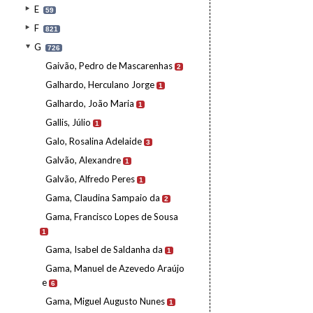
E
59
F
821
G
726
Gaivão, Pedro de Mascarenhas
2
Galhardo, Herculano Jorge
1
Galhardo, João Maria
1
Gallis, Júlio
1
Galo, Rosalina Adelaide
3
Galvão, Alexandre
1
Galvão, Alfredo Peres
1
Gama, Claudina Sampaio da
2
Gama, Francisco Lopes de Sousa
1
Gama, Isabel de Saldanha da
1
Gama, Manuel de Azevedo Araújo
e
6
Gama, Miguel Augusto Nunes
1