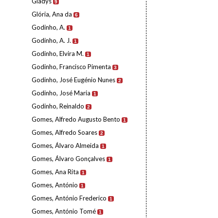
Gladys
9
Glória, Ana da
6
Godinho, A.
1
Godinho, A. J.
1
Godinho, Elvira M.
1
Godinho, Francisco Pimenta
3
Godinho, José Eugénio Nunes
2
Godinho, José Maria
1
Godinho, Reinaldo
2
Gomes, Alfredo Augusto Bento
1
Gomes, Alfredo Soares
2
Gomes, Álvaro Almeida
1
Gomes, Álvaro Gonçalves
1
Gomes, Ana Rita
1
Gomes, António
1
Gomes, António Frederico
1
Gomes, António Tomé
1