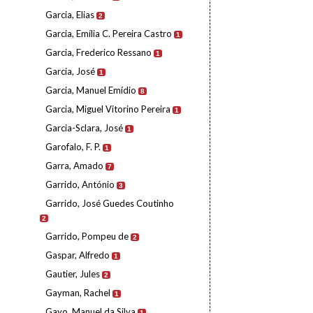
Garcia, Elias
2
Garcia, Emília C. Pereira Castro
1
Garcia, Frederico Ressano
1
Garcia, José
1
Garcia, Manuel Emídio
8
Garcia, Miguel Vitorino Pereira
1
Garcia-Sclara, José
1
Garofalo, F. P.
1
Garra, Amado
7
Garrido, António
3
Garrido, José Guedes Coutinho
2
Garrido, Pompeu de
2
Gaspar, Alfredo
1
Gautier, Jules
2
Gayman, Rachel
1
Gayo, Manuel da Silva
1