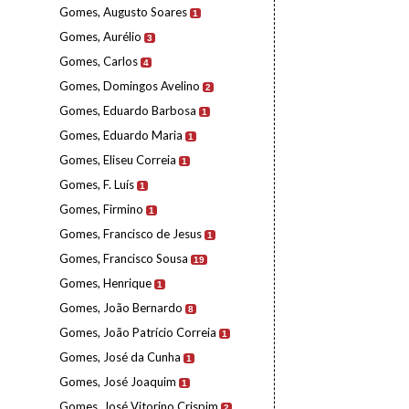
Gomes, Augusto Soares
1
Gomes, Aurélio
3
Gomes, Carlos
4
Gomes, Domingos Avelino
2
Gomes, Eduardo Barbosa
1
Gomes, Eduardo Maria
1
Gomes, Eliseu Correia
1
Gomes, F. Luís
1
Gomes, Firmino
1
Gomes, Francisco de Jesus
1
Gomes, Francisco Sousa
19
Gomes, Henrique
1
Gomes, João Bernardo
8
Gomes, João Patrício Correia
1
Gomes, José da Cunha
1
Gomes, José Joaquim
1
Gomes, José Vitorino Crispim
2