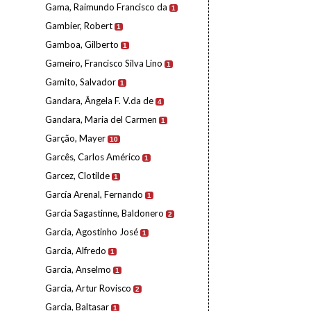
Gama, Raimundo Francisco da
1
Gambier, Robert
1
Gamboa, Gilberto
1
Gameiro, Francisco Silva Lino
1
Gamito, Salvador
1
Gandara, Ângela F. V.da de
4
Gandara, Maria del Carmen
1
Garção, Mayer
10
Garcês, Carlos Américo
1
Garcez, Clotilde
1
García Arenal, Fernando
1
Garcia Sagastinne, Baldonero
2
Garcia, Agostinho José
1
Garcia, Alfredo
1
Garcia, Anselmo
1
Garcia, Artur Rovisco
2
Garcia, Baltasar
1