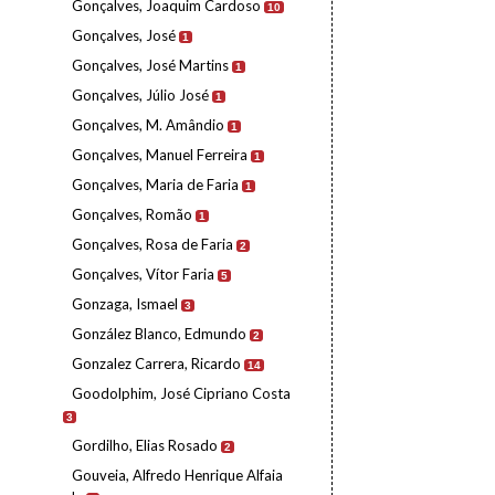
Gonçalves, Joaquim Cardoso
10
Gonçalves, José
1
Gonçalves, José Martins
1
Gonçalves, Júlio José
1
Gonçalves, M. Amândio
1
Gonçalves, Manuel Ferreira
1
Gonçalves, Maria de Faria
1
Gonçalves, Romão
1
Gonçalves, Rosa de Faria
2
Gonçalves, Vítor Faria
5
Gonzaga, Ismael
3
González Blanco, Edmundo
2
Gonzalez Carrera, Ricardo
14
Goodolphim, José Cipriano Costa
3
Gordilho, Elias Rosado
2
Gouveia, Alfredo Henrique Alfaia