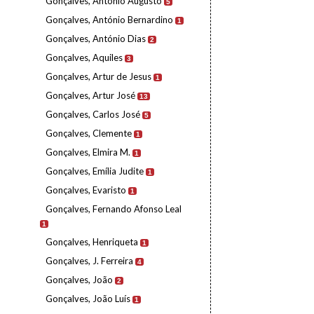
Gonçalves, António Augusto
5
Gonçalves, António Bernardino
1
Gonçalves, António Dias
2
Gonçalves, Aquiles
3
Gonçalves, Artur de Jesus
1
Gonçalves, Artur José
13
Gonçalves, Carlos José
5
Gonçalves, Clemente
1
Gonçalves, Elmira M.
1
Gonçalves, Emília Judite
1
Gonçalves, Evaristo
1
Gonçalves, Fernando Afonso Leal
1
Gonçalves, Henriqueta
1
Gonçalves, J. Ferreira
4
Gonçalves, João
2
Gonçalves, João Luís
1