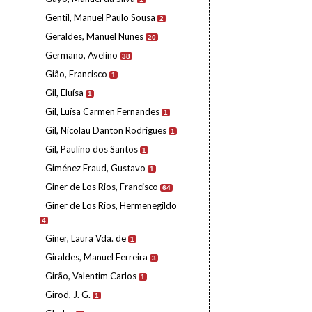
Gentil, Manuel Paulo Sousa
2
Geraldes, Manuel Nunes
20
Germano, Avelino
38
Gião, Francisco
1
Gil, Eluísa
1
Gil, Luísa Carmen Fernandes
1
Gil, Nicolau Danton Rodrigues
1
Gil, Paulino dos Santos
1
Giménez Fraud, Gustavo
1
Giner de Los Rios, Francisco
64
Giner de Los Rios, Hermenegildo
4
Giner, Laura Vda. de
1
Giraldes, Manuel Ferreira
3
Girão, Valentim Carlos
1
Girod, J. G.
1