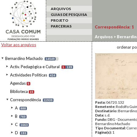
ARQUIVOS
GUIAS DE PESQUISA
PROJETO
PARCERIAS
Correspondência:
1
Arquivos
>
Bernardi
Voltar aos arquivos
ordenar po
Bernardino Machado
14549
I
Activ. Pedagógica e Cultural
1
139
Actividades Políticas
424
Agendas
5
Biblioteca
15
Correspondência
11939
Pasta:
06720.132
Remetente:
Rodolfo Gui
A
888
Destinatário:
Bernardin
Data:
s.d.
B
760
Fundo:
DBG - Document
Bernardino Machado
C
1663
Tipo Documental:
Corre
Página(s):
1
D
193