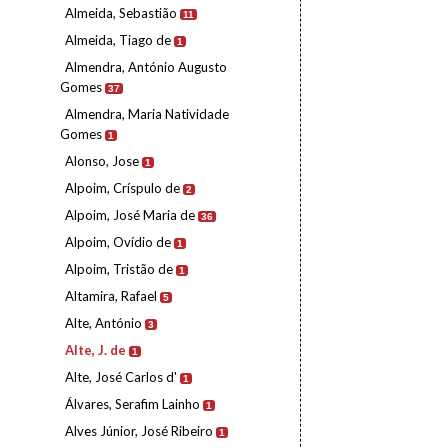
Almeida, Sebastião
11
Almeida, Tiago de
1
Almendra, António Augusto
Gomes
37
Almendra, Maria Natividade
Gomes
1
Alonso, Jose
1
Alpoim, Críspulo de
2
Alpoim, José Maria de
36
Alpoim, Ovídio de
1
Alpoim, Tristão de
1
Altamira, Rafael
5
Alte, António
3
Alte, J. de
1
Alte, José Carlos d'
1
Álvares, Serafim Lainho
1
Alves Júnior, José Ribeiro
1