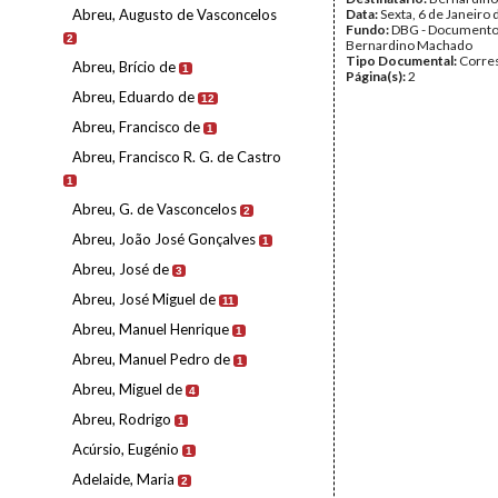
Abreu, Augusto de Vasconcelos
Data:
Sexta, 6 de Janeiro
Fundo:
DBG - Document
2
Bernardino Machado
Tipo Documental:
Corre
Abreu, Brício de
1
Página(s):
2
Abreu, Eduardo de
12
Abreu, Francisco de
1
Abreu, Francisco R. G. de Castro
1
Abreu, G. de Vasconcelos
2
Abreu, João José Gonçalves
1
Abreu, José de
3
Abreu, José Miguel de
11
Abreu, Manuel Henrique
1
Abreu, Manuel Pedro de
1
Abreu, Miguel de
4
Abreu, Rodrigo
1
Acúrsio, Eugénio
1
Adelaide, Maria
2