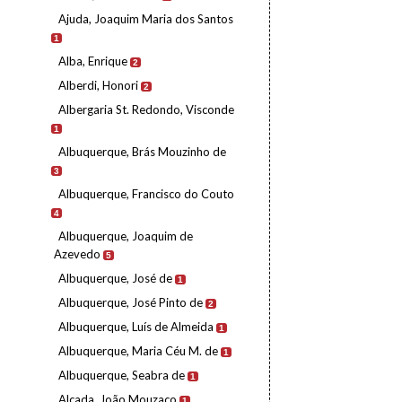
Ajuda, Joaquim Maria dos Santos
1
Alba, Enrique
2
Alberdi, Honori
2
Albergaria St. Redondo, Visconde
1
Albuquerque, Brás Mouzinho de
3
Albuquerque, Francisco do Couto
4
Albuquerque, Joaquim de
Azevedo
5
Albuquerque, José de
1
Albuquerque, José Pinto de
2
Albuquerque, Luís de Almeida
1
Albuquerque, Maria Céu M. de
1
Albuquerque, Seabra de
1
Alçada, João Mouzaco
1