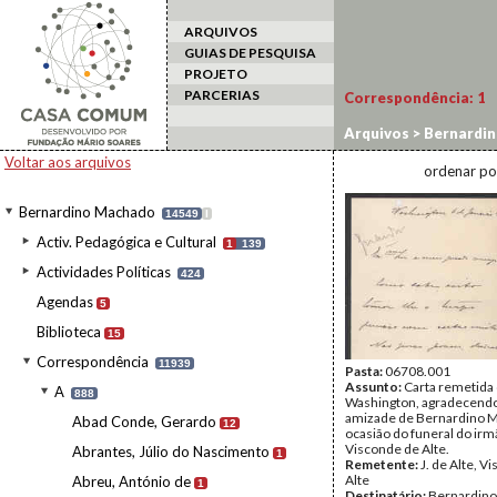
ARQUIVOS
GUIAS DE PESQUISA
PROJETO
PARCERIAS
Correspondência:
1
Arquivos
>
Bernardi
Voltar aos arquivos
ordenar po
Bernardino Machado
14549
I
Activ. Pedagógica e Cultural
1
139
Actividades Políticas
424
Agendas
5
Biblioteca
15
Correspondência
11939
Pasta:
06708.001
Assunto:
Carta remetida
A
888
Washington, agradecendo
amizade de Bernardino 
Abad Conde, Gerardo
12
ocasião do funeral do irm
Visconde de Alte.
Abrantes, Júlio do Nascimento
1
Remetente:
J. de Alte, V
Alte
Abreu, António de
1
Destinatário:
Bernardin