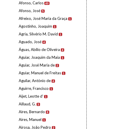
Afonso, Carlos
40
Afonso, José
5
Afreixo, José Maria da Graça
1
Agostinho, Joaquim
1
Agria, Silvério M. David
1
Aguado, José
4
Águas, Abílio de Oliveira
4
Aguiar, Joaquim da Maia
1
Aguiar, José Maria de
2
Aguiar, Manuel de Freitas
1
Aguilar, António de
4
Aguirre, Francisco
1
Aijet, Leotte d'
1
Aillaud, G.
3
Aires, Bernardo
8
Aires, Manuel
1
Airosa, João Pedro
2