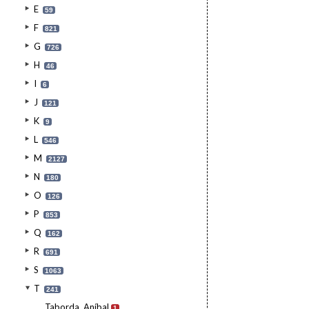
E
59
F
821
G
726
H
46
I
6
J
121
K
9
L
546
M
2127
N
180
O
126
P
853
Q
162
R
691
S
1063
T
241
Taborda, Aníbal
1