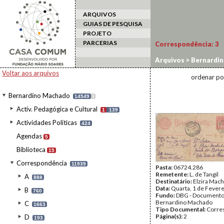
ARQUIVOS
GUIAS DE PESQUISA
PROJETO
PARCERIAS
Correspondência:
3
Arquivos
>
Bernardi
Voltar aos arquivos
ordenar po
Bernardino Machado
14549
I
Activ. Pedagógica e Cultural
1
139
Actividades Políticas
424
Agendas
5
Biblioteca
15
Correspondência
11939
Pasta:
06724.286
Remetente:
L. de Tangil
A
888
Destinatário:
Elzira Mac
Data:
Quarta, 1 de Fever
B
760
Fundo:
DBG - Document
Bernardino Machado
C
1663
Tipo Documental:
Corre
Página(s):
2
D
193