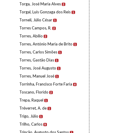
Torga, José Maria Alves
2
Torgal, Luís Gonzaga dos Reis
1
Torneli, Júlio César
1
Torres Campos, R.
2
Torres, Abílio
2
Torres, António Maria de Brito
1
Torres, Carlos Simões
1
Torres, Gastão Dias
1
Torres, José Augusto
1
Torres, Manuel José
1
Torrinha, Francisco Forte Faria
4
Toscano, Florido
2
Trepa, Raquel
1
Tréverret, A. de
1
Trigo, Júlio
1
Trilho, Carlos
9
Trincão, Augusto dos Santos
1