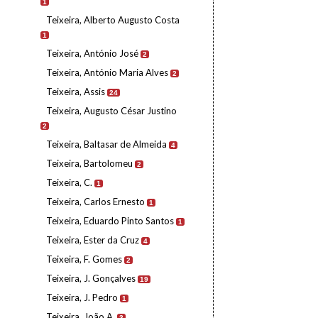
1
Teixeira, Alberto Augusto Costa
1
Teixeira, António José
2
Teixeira, António Maria Alves
2
Teixeira, Assis
24
Teixeira, Augusto César Justino
2
Teixeira, Baltasar de Almeida
4
Teixeira, Bartolomeu
2
Teixeira, C.
1
Teixeira, Carlos Ernesto
1
Teixeira, Eduardo Pinto Santos
1
Teixeira, Ester da Cruz
4
Teixeira, F. Gomes
2
Teixeira, J. Gonçalves
19
Teixeira, J. Pedro
1
Teixeira, João A.
3