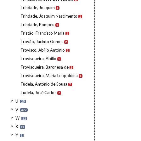
Trindade, Joaquim
1
Trindade, Joaquim Nascimento
1
Trindade, Pompeu
1
Tristão, Francisco Maria
1
Trovão, Jacinto Gomes
2
Trovisco, Abílio António
2
Trovisqueira, Abílio
1
Trovisqueira, Baronesa de
2
Trovisqueira, Maria Leopoldina
1
Tudela, António de Sousa
7
Tudela, José Carlos
7
U
25
V
477
W
12
X
11
Y
1