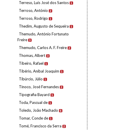
Terreso, Luís José dos Santos
1
Terroso, António
2
Terroso, Rodrigo
1
Thedim, Augusto de Sequeira
1
Themudo, António Fortunato
Freire
3
Themudo, Carlos A. F. Freire
2
Thomas, Albert
3
Tibeiro, Rafael
1
Tibério, Aníbal Joaquim
1
Tibúrcio, Júlio
1
Tinoco, José Fernandes
2
Tipografia Bayard
1
Toda, Pascual de
1
Toledo, João Machado
6
Tomar, Conde de
1
Tomé, Francisco da Serra
2