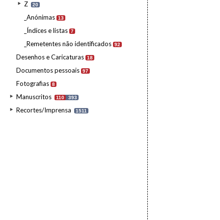
Z
20
_Anónimas
13
_Índices e listas
7
_Remetentes não identificados
92
Desenhos e Caricaturas
18
Documentos pessoais
97
Fotografias
8
Manuscritos
110
393
Recortes/Imprensa
1511