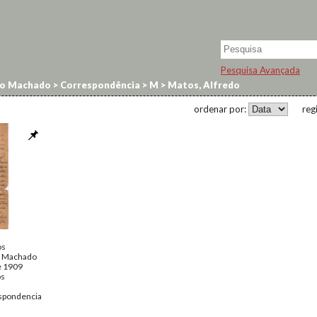
Pesquisa Avançada
no Machado
>
Correspondência
>
M
>
Matos, Alfredo
ordenar por:
reg
os
o Machado
de 1909
os
spondencia