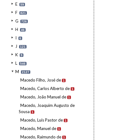
E
59
F
821
G
726
H
46
I
6
J
121
K
9
L
546
M
2127
Macedo Filho, José de
1
Macedo, Carlos Alberto de
1
Macedo, João Manuel de
1
Macedo, Joaquim Augusto de
Sousa
1
Macedo, Luís Pastor de
1
Macedo, Manuel de
1
Macedo, Raimundo de
1