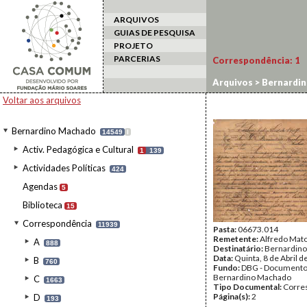
ARQUIVOS
GUIAS DE PESQUISA
PROJETO
PARCERIAS
Correspondência:
1
Arquivos
>
Bernardi
Voltar aos arquivos
Bernardino Machado
14549
I
Activ. Pedagógica e Cultural
1
139
Actividades Políticas
424
Agendas
5
Biblioteca
15
Correspondência
11939
Pasta:
06673.014
Remetente:
Alfredo Mat
A
888
Destinatário:
Bernardin
Data:
Quinta, 8 de Abril 
B
760
Fundo:
DBG - Document
Bernardino Machado
C
1663
Tipo Documental:
Corre
Página(s):
2
D
193