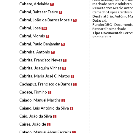
Cabete, Adelaide
Machado para o ministro.
2
Remetente:
Acácio Antó
Cabral, Baltasar Freire
Camacho Lopes Cardoso
2
Destinatário:
António M
Cabral, João de Barros Morais
Data:
s.d.
5
Fundo:
DBG - Document
Cabral, José
Bernardino Machado
10
Tipo Documental:
Corre
Cabral, Morais
1
Página(s):
3
Cabral, Paulo Benjamim
5
Cabreira, António
7
Cabrita, Francisco Neves
1
Cabrita, Joaquim Vinhas
5
Cabrita, Maria José C. Matos
1
Cachapuz, Francisco de Barros
1
Cadete, Firmino
2
Caiado, Manuel Martins
1
Caiano, Luís António da Silva
3
Caio, João da Silva
1
Caires, João de
1
Calado, Manuel Alves Ferreira
1