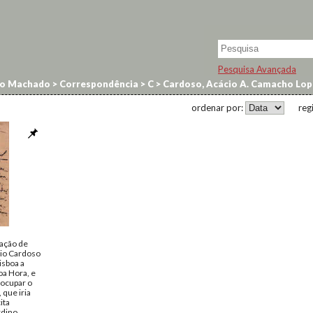
Pesquisa Avançada
no Machado
>
Correspondência
>
C
>
Cardoso, Acácio A. Camacho Lop
ordenar por:
reg
cação de
cio Cardoso
isboa a
oa Hora, e
 ocupar o
 que iria
ita
rdino