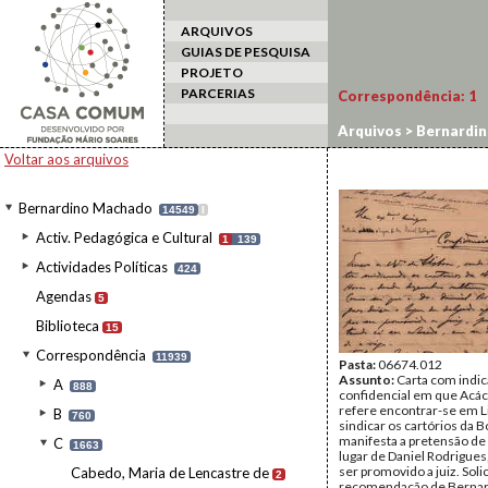
ARQUIVOS
GUIAS DE PESQUISA
PROJETO
PARCERIAS
Correspondência:
1
Arquivos
>
Bernardi
Voltar aos arquivos
Bernardino Machado
14549
I
Activ. Pedagógica e Cultural
1
139
Actividades Políticas
424
Agendas
5
Biblioteca
15
Correspondência
11939
Pasta:
06674.012
Assunto:
Carta com indi
A
888
confidencial em que Acá
refere encontrar-se em L
B
760
sindicar os cartórios da B
manifesta a pretensão de
C
1663
lugar de Daniel Rodrigues,
ser promovido a juiz. Solic
Cabedo, Maria de Lencastre de
2
recomendação de Berna