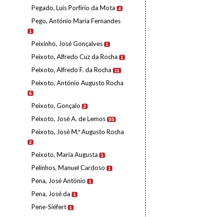
Pegado, Luís Porfírio da Mota
4
Pego, António Maria Fernandes
1
Peixinho, José Gonçalves
1
Peixoto, Alfredo Cuz da Rocha
1
Peixoto, Alfredo F. da Rocha
11
Peixoto, António Augusto Rocha
6
Peixoto, Gonçalo
2
Peixoto, José A. de Lemos
55
Peixoto, José M.ª Augusto Rocha
2
Peixoto, Maria Augusta
1
Pelinhos, Manuel Cardoso
1
Pena, José António
1
Pena, José da
1
Pene-Siéfert
1