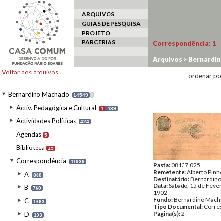
ARQUIVOS
GUIAS DE PESQUISA
PROJETO
PARCERIAS
Correspondência:
1
Arquivos
>
Bernardi
Voltar aos arquivos
ordenar po
Bernardino Machado
14549
I
Activ. Pedagógica e Cultural
1
139
Actividades Políticas
424
Agendas
5
Biblioteca
15
Correspondência
11939
Pasta:
08137.025
Remetente:
Alberto Pinh
A
888
Destinatário:
Bernardin
Data:
Sábado, 15 de Fever
B
760
1902
Fundo:
Bernardino Mach
C
1663
Tipo Documental:
Corre
Página(s):
2
D
193