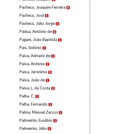
Pacheco, Joaquim Ferreira
9
Pacheco, José
1
Pacheco, Júlio Jorge
1
Pádua, António de
4
Pagani, João Baptista
1
Pais, Sidónio
1
Paiva, Adriano de
1
Paiva, António
2
Paiva, Jerónimo
5
Paiva, João de
7
Paiva, L. da Costa
2
Palha, C.
1
Palha, Fernando
1
Palma, Manuel Zarcos
1
Palmeirim, Eusébio
1
Palmeirim, Júlio
1