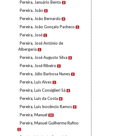
Pereira, Januário Bento
2
Pereira, João
2
Pereira, João Bernardo
3
Pereira, João Gonçalo Pacheco
1
Pereira, José
1
Pereira, José António de
Albergaria
1
Pereira, José Augusto Silva
2
Pereira, José Ribeiro
1
Pereira, Júlio Barbosa Nunes
1
Pereira, Luís Alves
1
Pereira, Luís Consiglieri Sá
4
Pereira, Luís da Costa
6
Pereira, Luís Inocêncio Ramos
2
Pereira, Manuel
23
Pereira, Manuel Guilherme Rufino
1