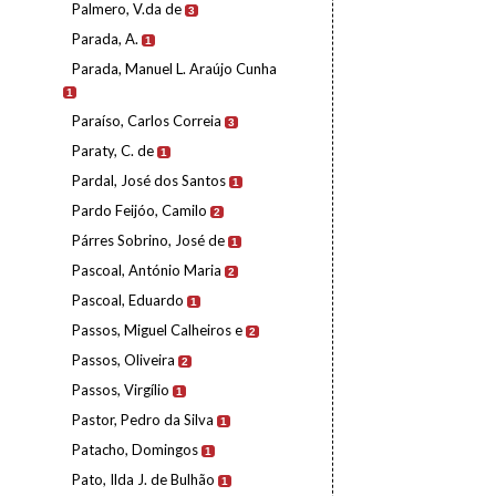
Palmero, V.da de
3
Parada, A.
1
Parada, Manuel L. Araújo Cunha
1
Paraíso, Carlos Correia
3
Paraty, C. de
1
Pardal, José dos Santos
1
Pardo Feijóo, Camilo
2
Párres Sobrino, José de
1
Pascoal, António Maria
2
Pascoal, Eduardo
1
Passos, Miguel Calheiros e
2
Passos, Oliveira
2
Passos, Virgílio
1
Pastor, Pedro da Silva
1
Patacho, Domingos
1
Pato, Ilda J. de Bulhão
1