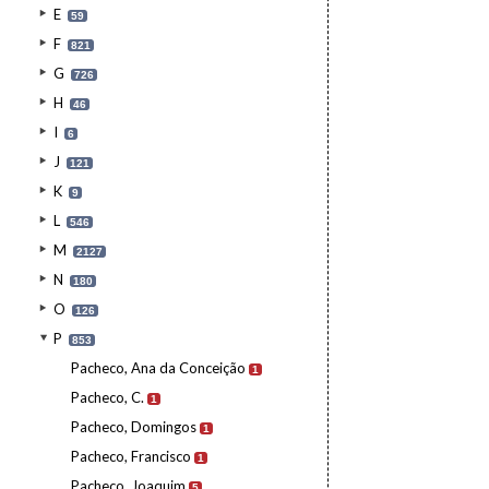
E
59
F
821
G
726
H
46
I
6
J
121
K
9
L
546
M
2127
N
180
O
126
P
853
Pacheco, Ana da Conceição
1
Pacheco, C.
1
Pacheco, Domingos
1
Pacheco, Francisco
1
Pacheco, Joaquim
5