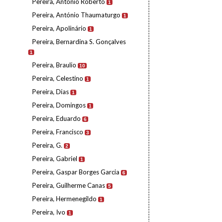
Pereira, António Roberto
1
Pereira, António Thaumaturgo
1
Pereira, Apolinário
1
Pereira, Bernardina S. Gonçalves
1
Pereira, Braulio
10
Pereira, Celestino
1
Pereira, Dias
1
Pereira, Domingos
1
Pereira, Eduardo
6
Pereira, Francisco
3
Pereira, G.
2
Pereira, Gabriel
1
Pereira, Gaspar Borges Garcia
6
Pereira, Guilherme Canas
5
Pereira, Hermenegildo
1
Pereira, Ivo
1