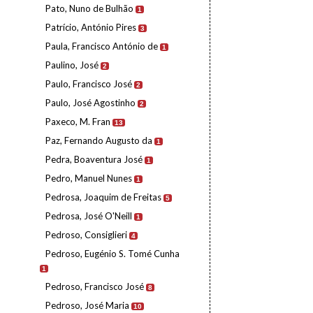
Pato, Nuno de Bulhão
1
Patrício, António Pires
3
Paula, Francisco António de
1
Paulino, José
2
Paulo, Francisco José
2
Paulo, José Agostinho
2
Paxeco, M. Fran
13
Paz, Fernando Augusto da
1
Pedra, Boaventura José
1
Pedro, Manuel Nunes
1
Pedrosa, Joaquim de Freitas
5
Pedrosa, José O'Neill
1
Pedroso, Consiglieri
4
Pedroso, Eugénio S. Tomé Cunha
1
Pedroso, Francisco José
8
Pedroso, José Maria
10