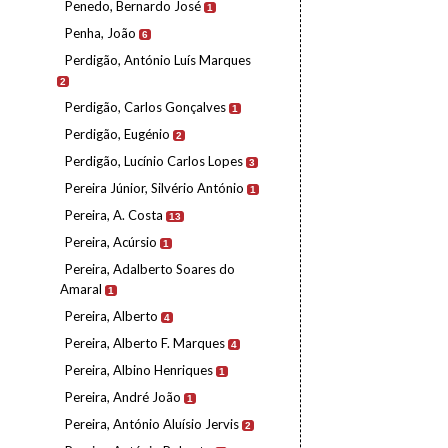
Penedo, Bernardo José
1
Penha, João
6
Perdigão, António Luís Marques
2
Perdigão, Carlos Gonçalves
1
Perdigão, Eugénio
2
Perdigão, Lucínio Carlos Lopes
3
Pereira Júnior, Silvério António
1
Pereira, A. Costa
13
Pereira, Acúrsio
1
Pereira, Adalberto Soares do
Amaral
1
Pereira, Alberto
4
Pereira, Alberto F. Marques
4
Pereira, Albino Henriques
1
Pereira, André João
1
Pereira, António Aluísio Jervis
2