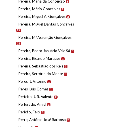
Pereira, Maria da Conceição
3
Pereira, Mário Gonçalves
1
Pereira, Miguel A. Gonçalves
3
Pereira, Miguel Dantas Gonçalves
22
Pereira, Mª Assunção Gonçalves
26
Pereira, Pedro Januário Vale Sá
8
Pereira, Ricardo Marques
1
Pereira, Sebastião dos Reis
2
Pereira, Sertório do Monte
5
Peres, J. Vitorino
1
Peres, Luís Gomes
1
Perfeito, J. R. Valente
2
Perfurado, Angel
1
Pericão, Félix
1
Perre, António José Barbosa
2