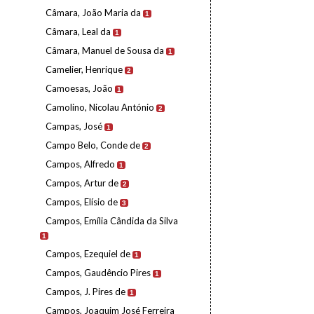
Câmara, João Maria da
1
Câmara, Leal da
1
Câmara, Manuel de Sousa da
1
Camelier, Henrique
2
Camoesas, João
1
Camolino, Nicolau António
2
Campas, José
1
Campo Belo, Conde de
2
Campos, Alfredo
1
Campos, Artur de
2
Campos, Elísio de
3
Campos, Emília Cândida da Silva
1
Campos, Ezequiel de
1
Campos, Gaudêncio Pires
1
Campos, J. Pires de
1
Campos, Joaquim José Ferreira