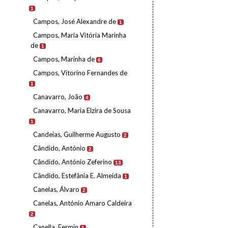
1
Campos, José Alexandre de
1
Campos, Maria Vitória Marinha
de
1
Campos, Marinha de
6
Campos, Vitorino Fernandes de
1
Canavarro, João
4
Canavarro, Maria Elzira de Sousa
1
Candeias, Guilherme Augusto
2
Cândido, António
2
Cândido, António Zeferino
13
Cândido, Estefânia E. Almeida
1
Canelas, Álvaro
2
Canelas, António Amaro Caldeira
2
Canella, Fermin
1