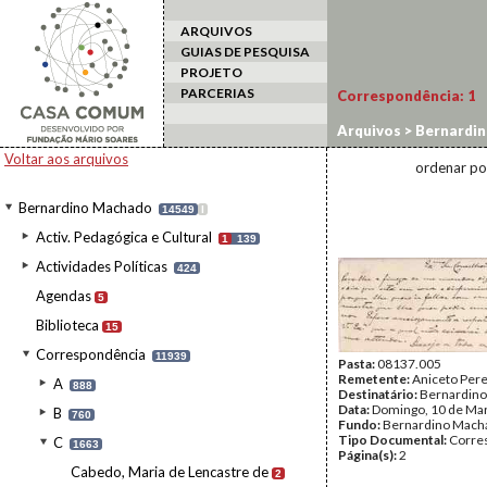
ARQUIVOS
GUIAS DE PESQUISA
PROJETO
PARCERIAS
Correspondência:
1
Arquivos
>
Bernardi
Voltar aos arquivos
ordenar po
Bernardino Machado
14549
I
Activ. Pedagógica e Cultural
1
139
Actividades Políticas
424
Agendas
5
Biblioteca
15
Correspondência
11939
Pasta:
08137.005
Remetente:
Aniceto Pere
A
888
Destinatário:
Bernardin
Data:
Domingo, 10 de Ma
B
760
Fundo:
Bernardino Mach
Tipo Documental:
Corre
C
1663
Página(s):
2
Cabedo, Maria de Lencastre de
2