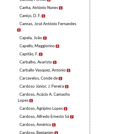
Canha, António Nunes
1
Caniço, D. F.
1
Cannas, José António Fernandes
1
Capela, João
1
Capello, Maggiorino
3
Capitão, F.
1
Carbalho, Avaristo
1
Carballo Vasquez, Antonio
2
Carcavelos, Conde de
1
Cardoso Júnior, J. Pereira
2
Cardoso, Acácio A. Camacho
Lopes
1
Cardoso, Agripino Lopes
1
Cardoso, Alfredo Ernesto Sá
7
Cardoso, Américo
1
Cardoso, Benjamim
1