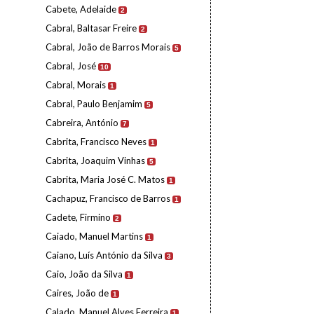
Cabete, Adelaide
2
Cabral, Baltasar Freire
2
Cabral, João de Barros Morais
5
Cabral, José
10
Cabral, Morais
1
Cabral, Paulo Benjamim
5
Cabreira, António
7
Cabrita, Francisco Neves
1
Cabrita, Joaquim Vinhas
5
Cabrita, Maria José C. Matos
1
Cachapuz, Francisco de Barros
1
Cadete, Firmino
2
Caiado, Manuel Martins
1
Caiano, Luís António da Silva
3
Caio, João da Silva
1
Caires, João de
1
Calado, Manuel Alves Ferreira
1