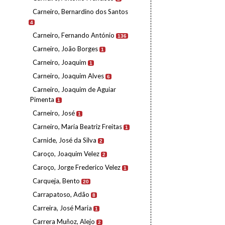
Carneiro, Bernardino dos Santos
4
Carneiro, Fernando António
136
Carneiro, João Borges
1
Carneiro, Joaquim
1
Carneiro, Joaquim Alves
6
Carneiro, Joaquim de Aguiar
Pimenta
1
Carneiro, José
1
Carneiro, Maria Beatriz Freitas
1
Carnide, José da Silva
2
Caroço, Joaquim Velez
2
Caroço, Jorge Frederico Velez
1
Carqueja, Bento
20
Carrapatoso, Adão
8
Carreira, José Maria
1
Carrera Muñoz, Alejo
2