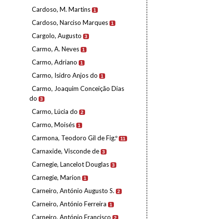
Cardoso, M. Martins
1
Cardoso, Narciso Marques
1
Cargolo, Augusto
3
Carmo, A. Neves
1
Carmo, Adriano
1
Carmo, Isidro Anjos do
1
Carmo, Joaquim Conceição Dias
do
3
Carmo, Lúcia do
2
Carmo, Moisés
1
Carmona, Teodoro Gil de Fig.º
11
Carnaxide, Visconde de
3
Carnegie, Lancelot Douglas
3
Carnegie, Marion
1
Carneiro, António Augusto S.
2
Carneiro, António Ferreira
1
Carneiro, António Francisco
2