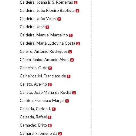
Caldeira, Joana B. S. Romeiras
2
Caldeira, João Ribeiro Baptista
1
Caldeira, João Vellez
2
Caldeira, José
1
Caldeira, Manuel Marcelino
3
Caldeira, Maria Ludovina Costa
2
Caleiro, António Rodrigues
1
Cálem Júnior, António Alves
4
Calheiros, C. de
2
Calheiros, M. Francisco de
1
Calisto, Avelino
5
Calisto, João Maria da Rocha
1
Caloiro, Francisco Marçal
1
Calzada, Carlos J.
1
Calzada, Rafael
1
Camacho, Brito
8
Câmara, Filomeno da
2