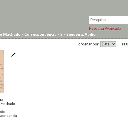
Pesquisa Avançada
no Machado
>
Correspondência
>
S
>
Sequeira, Abílio
ordenar por:
reg
ira
o Machado
ado
spondencia