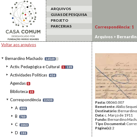
ARQUIVOS
GUIAS DE PESQUISA
PROJETO
PARCERIAS
Correspondência:
1
Arquivos
>
Bernardi
Voltar aos arquivos
Bernardino Machado
14549
I
Activ. Pedagógica e Cultural
1
139
Actividades Políticas
424
Agendas
5
Biblioteca
15
Correspondência
11939
Pasta:
08060.007
Remetente:
Abílio Seque
A
888
Destinatário:
Bernardin
Data:
c. Março de 1911
B
760
Fundo:
Bernardino Mach
Tipo Documental:
Corre
C
1663
Página(s):
2
D
193