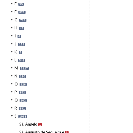
E
59
F
821
G
726
H
46
I
6
J
121
K
9
L
546
M
2127
N
180
O
126
P
853
Q
162
R
691
S
1063
Sá, Ângelo
1
Sá, Augusto de Sequeira e
3