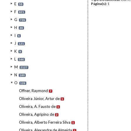
E
Página(s):
1
59
F
821
G
726
H
46
I
6
J
121
K
9
L
546
M
2127
N
180
O
126
Offner, Raymond
7
Oliveira Júnior, Artur de
1
Oliveira, A. Fausto de
1
Oliveira, Agripino de
2
Oliveira, Alberto Ferreira Silva
1
Oliveira, Alexandre de Almeida
1