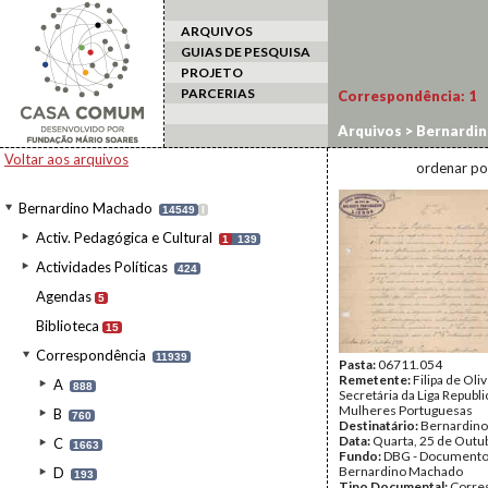
ARQUIVOS
GUIAS DE PESQUISA
PROJETO
PARCERIAS
Correspondência:
1
Arquivos
>
Bernardi
Voltar aos arquivos
ordenar po
Bernardino Machado
14549
I
Activ. Pedagógica e Cultural
1
139
Actividades Políticas
424
Agendas
5
Biblioteca
15
Correspondência
11939
Pasta:
06711.054
Remetente:
Filipa de Oliv
A
888
Secretária da Liga Republ
Mulheres Portuguesas
B
760
Destinatário:
Bernardin
Data:
Quarta, 25 de Outu
C
1663
Fundo:
DBG - Document
Bernardino Machado
D
193
Tipo Documental:
Corre