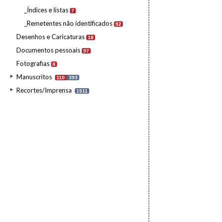
_Índices e listas
7
_Remetentes não identificados
92
Desenhos e Caricaturas
18
Documentos pessoais
97
Fotografias
8
Manuscritos
110
393
Recortes/Imprensa
1511