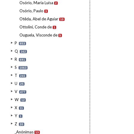
Osório, Maria Luísa
2
Osório, Paulo
3
Otêda, Abel de Aguiar
10
Ottolini, Conde de
1
Ouguela, Visconde de
5
P
853
Q
162
R
691
S
1063
T
241
U
25
V
477
W
12
X
11
Y
1
Z
20
_Anónimas
13