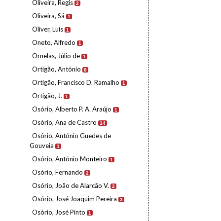
Oliveira, Regis
2
Oliveira, Sá
1
Oliver, Luís
1
Oneto, Alfredo
1
Ornelas, Júlio de
1
Ortigão, António
8
Ortigão, Francisco D. Ramalho
1
Ortigão, J.
1
Osório, Alberto P. A. Araújo
1
Osório, Ana de Castro
14
Osório, António Guedes de
Gouveia
1
Osório, António Monteiro
1
Osório, Fernando
2
Osório, João de Alarcão V.
2
Osório, José Joaquim Pereira
3
Osório, José Pinto
1