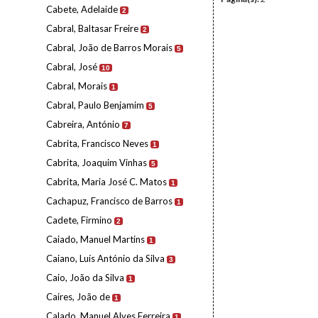
Cabete, Adelaide
2
Cabral, Baltasar Freire
2
Cabral, João de Barros Morais
5
Cabral, José
10
Cabral, Morais
1
Cabral, Paulo Benjamim
5
Cabreira, António
7
Cabrita, Francisco Neves
1
Cabrita, Joaquim Vinhas
5
Cabrita, Maria José C. Matos
1
Cachapuz, Francisco de Barros
1
Cadete, Firmino
2
Caiado, Manuel Martins
1
Caiano, Luís António da Silva
3
Caio, João da Silva
1
Caires, João de
1
Calado, Manuel Alves Ferreira
1