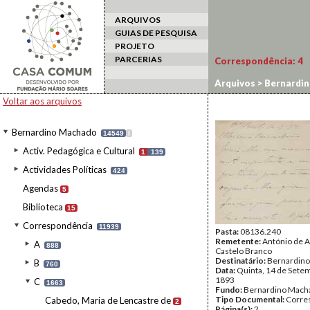
ARQUIVOS
GUIAS DE PESQUISA
PROJETO
PARCERIAS
Correspondência:
4
Arquivos
>
Bernardi
Voltar aos arquivos
Bernardino Machado
14549
I
Activ. Pedagógica e Cultural
1
139
Actividades Políticas
424
Agendas
5
Biblioteca
15
Correspondência
11939
Pasta:
08136.240
Remetente:
António de 
A
888
Castelo Branco
Destinatário:
Bernardin
B
760
Data:
Quinta, 14 de Sete
1893
C
1663
Fundo:
Bernardino Mach
Tipo Documental:
Corre
Cabedo, Maria de Lencastre de
2
Página(s):
2