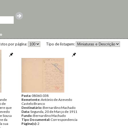
do
istos por página:
Tipo de listagem:
Pasta:
08060.038
rande
Remetente:
António de Azevedo
o de
Castelo Branco
ere que
Destinatário:
Bernardino Machado
Azevedo
Data:
Segunda, 20 de Março de 1911
de Sousa
Fundo:
Bernardino Machado
me da
Tipo Documental:
Correspondencia
da sua
Página(s):
2
s