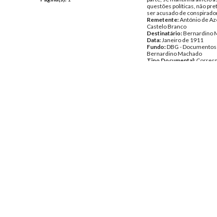
questões políticas, não pr
ser acusado de conspirador
Remetente:
António de A
Castelo Branco
Destinatário:
Bernardino 
Data:
Janeiro de 1911
Fundo:
DBG - Documentos
Bernardino Machado
Tipo Documental:
Corres
Página(s):
4