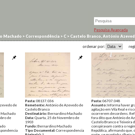
Pesquisa Avançada
no Machado
>
Correspondência
>
C
>
Castelo Branco, António Azeve
ordenar por:
reg
Pasta:
08137.036
Pasta:
06707.048
Azevedo de
Remetente:
António de Azevedo de
Assunto:
Informa haver g
Castelo Branco
agitação em Vila Real e risc
o Machado
Destinatário:
Bernardino Machado
ocorrerem desordens. Ref
mbro de
Data:
Quarta, 25 de Novembro de
fora dito que António de 
1903
Castelo Branco e Teixeira 
ado
Fundo:
Bernardino Machado
conspiravam contra o regi
spondencia
Tipo Documental:
Correspondencia
República, afirmando que, 
Página(s):
1
parte, se mantinha alheio à