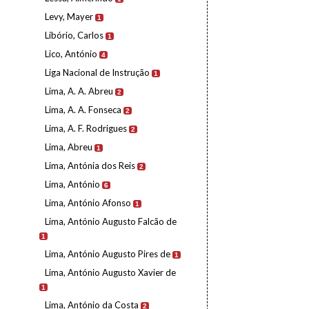
Levy, Mayer
1
Libório, Carlos
1
Lico, António
4
Liga Nacional de Instrução
1
Lima, A. A. Abreu
2
Lima, A. A. Fonseca
2
Lima, A. F. Rodrigues
2
Lima, Abreu
1
Lima, Antónia dos Reis
2
Lima, António
6
Lima, António Afonso
1
Lima, António Augusto Falcão de
1
Lima, António Augusto Pires de
1
Lima, António Augusto Xavier de
1
Lima, António da Costa
2