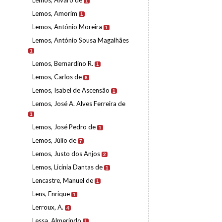
Lemos, Álvaro de
1
Lemos, Amorim
1
Lemos, António Moreira
1
Lemos, António Sousa Magalhães
1
Lemos, Bernardino R.
1
Lemos, Carlos de
6
Lemos, Isabel de Ascensão
1
Lemos, José A. Alves Ferreira de
1
Lemos, José Pedro de
1
Lemos, Júlio de
7
Lemos, Justo dos Anjos
2
Lemos, Licínia Dantas de
1
Lencastre, Manuel de
1
Lens, Enrique
1
Lerroux, A.
4
Lessa, Almerindo
1