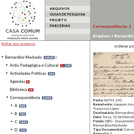
ARQUIVOS
GUIAS DE PESQUISA
PROJETO
PARCERIAS
Correspondência:
1
Arquivos
>
Bernardi
Voltar aos arquivos
ordenar po
Bernardino Machado
14549
I
Activ. Pedagógica e Cultural
1
139
Actividades Políticas
424
Agendas
5
Biblioteca
15
Correspondência
11939
Pasta:
06701.130
Remetente:
Joaquim Jos
A
888
Travassos Lopes
Destinatário:
Bernardin
B
760
Data:
Terça, 12 de Maio 
Fundo:
DBG - Document
C
1663
Bernardino Machado
Tipo Documental:
Corre
D
193
Página(s):
2