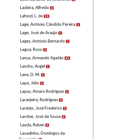
Ladeira, Alfredo
4
Lafond, L. de
13
Lage, António Cândido Pereira
1
Lage, José de Araújo
1
Lages, António Bernardo
1
Lagoa, Rozo
3
Lança, Armando Agatão
43
Lancho, Angel
1
Lane, D. M.
1
Lapa, Júlio
3
Lapas, Amaro Rodrigues
2
Laranjeira, Rodrigues
5
Laranjo, José Frederico
3
Larcher, José de Sousa
2
Lauda, Ruben
2
Lavadinho, Domingos da