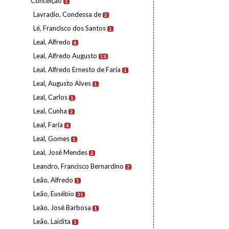
Conceição
1
Lavradio, Condessa de
2
Lé, Francisco dos Santos
1
Leal, Alfredo
6
Leal, Alfredo Augusto
13
Leal, Alfredo Ernesto de Faria
1
Leal, Augusto Alves
1
Leal, Carlos
1
Leal, Cunha
2
Leal, Faria
4
Leal, Gomes
1
Leal, José Mendes
2
Leandro, Francisco Bernardino
2
Leão, Alfredo
1
Leão, Eusébio
31
Leão, José Barbosa
1
Leão, Laidita
1