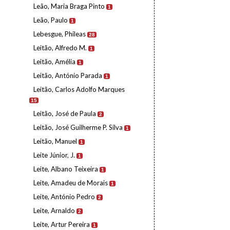
Leão, Maria Braga Pinto
1
Leão, Paulo
1
Lebesgue, Phileas
28
Leitão, Alfredo M.
1
Leitão, Amélia
1
Leitão, António Parada
1
Leitão, Carlos Adolfo Marques
15
Leitão, José de Paula
2
Leitão, José Guilherme P. Silva
1
Leitão, Manuel
1
Leite Júnior, J.
1
Leite, Albano Teixeira
1
Leite, Amadeu de Morais
1
Leite, António Pedro
2
Leite, Arnaldo
2
Leite, Artur Pereira
1