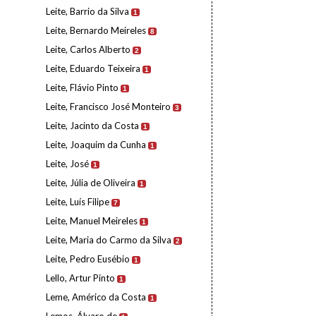
Leite, Barrio da Silva
1
Leite, Bernardo Meireles
8
Leite, Carlos Alberto
2
Leite, Eduardo Teixeira
1
Leite, Flávio Pinto
1
Leite, Francisco José Monteiro
3
Leite, Jacinto da Costa
1
Leite, Joaquim da Cunha
1
Leite, José
1
Leite, Júlia de Oliveira
1
Leite, Luís Filipe
7
Leite, Manuel Meireles
1
Leite, Maria do Carmo da Silva
2
Leite, Pedro Eusébio
1
Lello, Artur Pinto
1
Leme, Américo da Costa
1