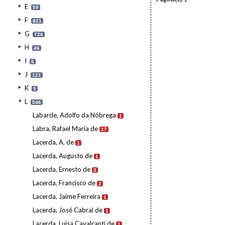
E
59
F
821
G
726
H
46
I
6
J
121
K
9
L
546
Labarde, Adolfo da Nóbrega
1
Labra, Rafael Maria de
17
Lacerda, A. de
1
Lacerda, Augusto de
1
Lacerda, Ernesto de
2
Lacerda, Francisco de
2
Lacerda, Jaime Ferreira
1
Lacerda, José Cabral de
1
Lacerda, Luísa Cavalcanti de
1