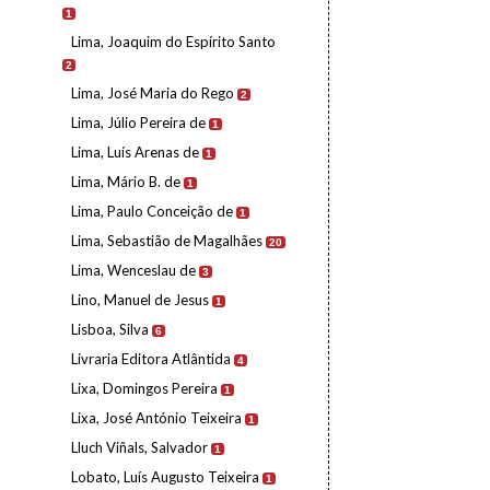
1
Lima, Joaquim do Espírito Santo
2
Lima, José Maria do Rego
2
Lima, Júlio Pereira de
1
Lima, Luís Arenas de
1
Lima, Mário B. de
1
Lima, Paulo Conceição de
1
Lima, Sebastião de Magalhães
20
Lima, Wenceslau de
3
Lino, Manuel de Jesus
1
Lisboa, Silva
6
Livraria Editora Atlântida
4
Lixa, Domingos Pereira
1
Lixa, José António Teixeira
1
Lluch Viñals, Salvador
1
Lobato, Luís Augusto Teixeira
1