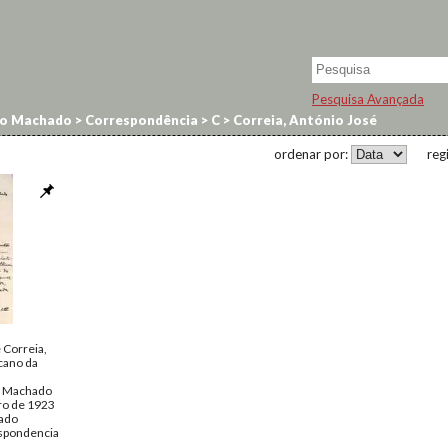
Pesquisa Avançada
no Machado
>
Correspondência
>
C
>
Correia, António José
ordenar por:
reg
 Correia,
cano da
o Machado
ro de 1923
ado
spondencia