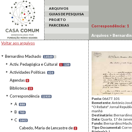
ARQUIVOS
GUIAS DE PESQUISA
PROJETO
PARCERIAS
Correspondência:
1
Arquivos
>
Bernardi
Voltar aos arquivos
Bernardino Machado
14549
I
Activ. Pedagógica e Cultural
1
139
Actividades Políticas
424
Agendas
5
Biblioteca
15
Correspondência
11939
Pasta:
06677.101
Remetente:
António José
A
888
"O Rebate" Jornal Republi
manhã
B
760
Destinatário:
Bernardin
Data:
Quarta, 17 de Janei
C
1663
Fundo:
Bernardino Mach
Tipo Documental:
Corre
Cabedo, Maria de Lencastre de
2
Página(s):
1