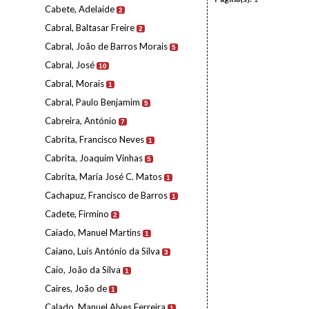
Cabete, Adelaide
2
Cabral, Baltasar Freire
2
Cabral, João de Barros Morais
5
Cabral, José
10
Cabral, Morais
1
Cabral, Paulo Benjamim
5
Cabreira, António
7
Cabrita, Francisco Neves
1
Cabrita, Joaquim Vinhas
5
Cabrita, Maria José C. Matos
1
Cachapuz, Francisco de Barros
1
Cadete, Firmino
2
Caiado, Manuel Martins
1
Caiano, Luís António da Silva
3
Caio, João da Silva
1
Caires, João de
1
Calado, Manuel Alves Ferreira
1