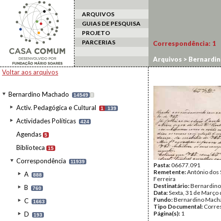
ARQUIVOS
GUIAS DE PESQUISA
PROJETO
PARCERIAS
Correspondência:
1
Arquivos
>
Bernardi
Voltar aos arquivos
Bernardino Machado
14549
I
Activ. Pedagógica e Cultural
1
139
Actividades Políticas
424
Agendas
5
Biblioteca
15
Correspondência
11939
Pasta:
06677.091
Remetente:
António dos 
A
888
Ferreira
Destinatário:
Bernardin
B
760
Data:
Sexta, 31 de Março
Fundo:
Bernardino Mach
C
1663
Tipo Documental:
Corre
Página(s):
1
D
193