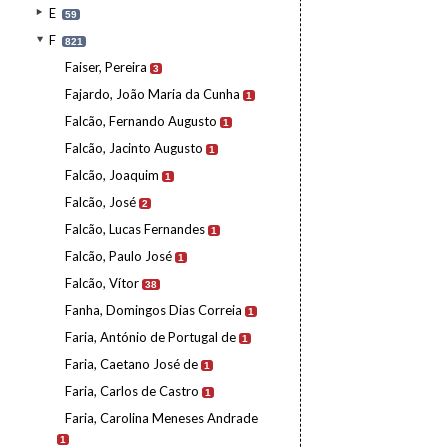
E
59
F
821
Faiser, Pereira
3
Fajardo, João Maria da Cunha
1
Falcão, Fernando Augusto
1
Falcão, Jacinto Augusto
1
Falcão, Joaquim
1
Falcão, José
2
Falcão, Lucas Fernandes
1
Falcão, Paulo José
1
Falcão, Vítor
38
Fanha, Domingos Dias Correia
1
Faria, António de Portugal de
1
Faria, Caetano José de
1
Faria, Carlos de Castro
1
Faria, Carolina Meneses Andrade
1