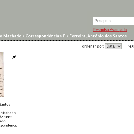
Pesquisa Avançada
no Machado
>
Correspondência
>
F
>
Ferreira, António dos Santos
ordenar por:
reg
Santos
o Machado
 de 1882
ado
spondencia