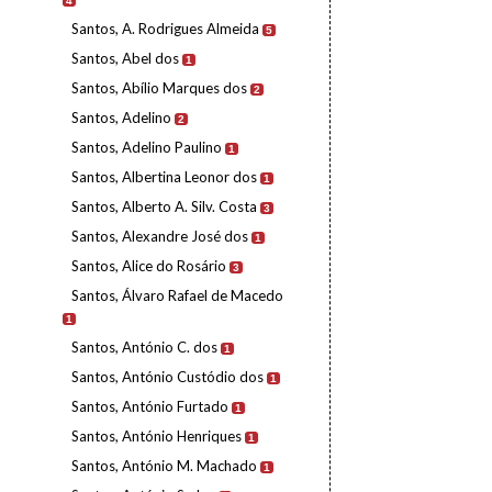
4
Santos, A. Rodrigues Almeida
5
Santos, Abel dos
1
Santos, Abílio Marques dos
2
Santos, Adelino
2
Santos, Adelino Paulino
1
Santos, Albertina Leonor dos
1
Santos, Alberto A. Silv. Costa
3
Santos, Alexandre José dos
1
Santos, Alice do Rosário
3
Santos, Álvaro Rafael de Macedo
1
Santos, António C. dos
1
Santos, António Custódio dos
1
Santos, António Furtado
1
Santos, António Henriques
1
Santos, António M. Machado
1