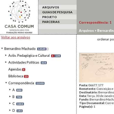
ARQUIVOS
GUIAS DE PESQUISA
PROJETO
PARCERIAS
Correspondência:
1
Arquivos
>
Bernardi
Voltar aos arquivos
ordenar po
Bernardino Machado
14549
I
Activ. Pedagógica e Cultural
1
139
Actividades Políticas
424
Agendas
5
Biblioteca
15
Correspondência
11939
Pasta:
06677.177
Remetente:
Conceição e 
A
888
Destinatário:
Bernardin
Data:
Terça, 30 de Janeir
B
760
Fundo:
Bernardino Mach
Tipo Documental:
Corre
C
1663
Página(s):
1
D
193