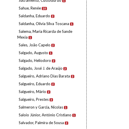
Sacramento, Custódia do
1
Sahue, Renée
10
Saldanha, Eduardo
2
Saldanha, Olívia Silva Toscana
1
Salema, Maria Ricarda de Sande
Mexia
1
Sales, João Capelo
2
Salgado, Augusto
1
Salgado, Heliodoro
2
Salgado, José J. de Araújo
2
Salgueiro, Adriano Dias Barata
2
Salgueiro, Eduardo
2
Salgueiro, Mário
2
Salgueiro, Prestes
3
Salmeron y Garcia, Nicolas
1
Saloio Júnior, António Cristiano
1
Salvador, Palmira de Sousa
2