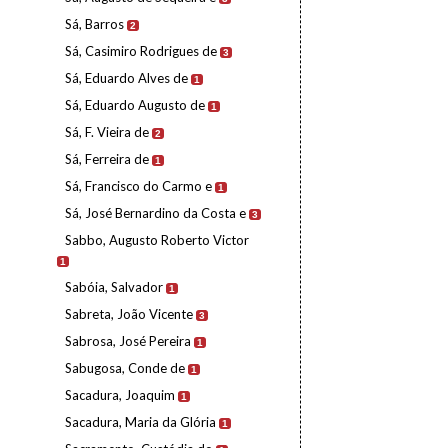
Sá, Barros
2
Sá, Casimiro Rodrigues de
3
Sá, Eduardo Alves de
1
Sá, Eduardo Augusto de
1
Sá, F. Vieira de
2
Sá, Ferreira de
1
Sá, Francisco do Carmo e
1
Sá, José Bernardino da Costa e
3
Sabbo, Augusto Roberto Victor
1
Sabóia, Salvador
1
Sabreta, João Vicente
3
Sabrosa, José Pereira
1
Sabugosa, Conde de
1
Sacadura, Joaquim
1
Sacadura, Maria da Glória
1