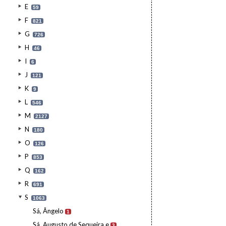
E
59
F
821
G
726
H
46
I
6
J
121
K
9
L
546
M
2127
N
180
O
126
P
853
Q
162
R
691
S
1063
Sá, Ângelo
1
Sá, Augusto de Sequeira e
3