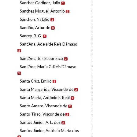
Sanchez Godinez, Julio
1
Sanchez Moguel, Antonio
2
Sanchón, Natalio
1
Sandão, Artur de
9
Sanrey, R. G.
1
Sant'Ana, Adelaide Reis Dâmaso
3
Sant'Ana, José Lourenço
2
Sant'Ana, Maria C. Reis Dâmaso
5
Santa Cruz, Emilio
1
Santa Margarida, Visconde de
2
Santa Maria, António F. Real
1
Santo Amaro, Visconde de
2
Santo Tirso, Visconde de
2
Santos Júnior, A. L. dos
2
Santos Júnior, António Maria dos