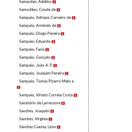
Samardan, Adelino
1
Samodães, Conde de
1
Sampaio, Adriano Carneiro de
1
Sampaio, Armindo de
2
Sampaio, Diogo Pereira
1
Sampaio, Eduardo
2
Sampaio, Faria
1
Sampaio, Gonçalo
2
Sampaio, João A. P.
1
Sampaio, Joaquim Pereira
1
Sampaio, Tomás Pizarro Melo e
1
Sampaio, Viriato Correia Costa
1
Sanatório de Larressore
3
Sanches, Joaquim
1
Sanches, Virgínia
1
Sánchez Cuesta, Léon
1