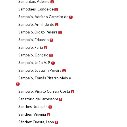
Samardan, Adelino
1
Samodães, Conde de
1
Sampaio, Adriano Carneiro de
1
Sampaio, Armindo de
2
Sampaio, Diogo Pereira
1
Sampaio, Eduardo
2
Sampaio, Faria
1
Sampaio, Gonçalo
2
Sampaio, João A. P.
1
Sampaio, Joaquim Pereira
1
Sampaio, Tomás Pizarro Melo e
1
Sampaio, Viriato Correia Costa
1
Sanatório de Larressore
3
Sanches, Joaquim
1
Sanches, Virgínia
1
Sánchez Cuesta, Léon
1