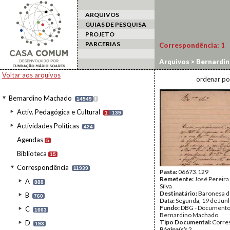
ARQUIVOS
GUIAS DE PESQUISA
PROJETO
PARCERIAS
Correspondência:
1
Arquivos
>
Bernardi
Voltar aos arquivos
ordenar po
Bernardino Machado
14549
I
Activ. Pedagógica e Cultural
1
139
Actividades Políticas
424
Agendas
5
Biblioteca
15
Correspondência
11939
Pasta:
06673.129
Remetente:
José Pereira
A
888
Silva
Destinatário:
Baronesa d
B
760
Data:
Segunda, 19 de Jun
Fundo:
DBG - Document
C
1663
Bernardino Machado
Tipo Documental:
Corre
D
193
Página(s):
2