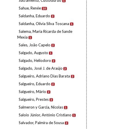
Sacramento, Custódia do
1
Sahue, Renée
10
Saldanha, Eduardo
2
Saldanha, Olívia Silva Toscana
1
Salema, Maria Ricarda de Sande
Mexia
1
Sales, João Capelo
2
Salgado, Augusto
1
Salgado, Heliodoro
2
Salgado, José J. de Araújo
2
Salgueiro, Adriano Dias Barata
2
Salgueiro, Eduardo
2
Salgueiro, Mário
2
Salgueiro, Prestes
3
Salmeron y Garcia, Nicolas
1
Saloio Júnior, António Cristiano
1
Salvador, Palmira de Sousa
2