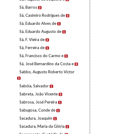
Sá, Barros
2
Sá, Casimiro Rodrigues de
3
Sá, Eduardo Alves de
1
Sá, Eduardo Augusto de
1
Sá, F. Vieira de
2
Sá, Ferreira de
1
Sá, Francisco do Carmo e
1
Sá, José Bernardino da Costa e
3
Sabbo, Augusto Roberto Victor
1
Sabóia, Salvador
1
Sabreta, João Vicente
3
Sabrosa, José Pereira
1
Sabugosa, Conde de
1
Sacadura, Joaquim
1
Sacadura, Maria da Glória
1