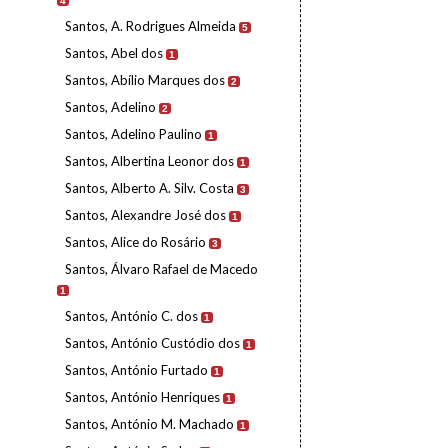
4
Santos, A. Rodrigues Almeida
5
Santos, Abel dos
1
Santos, Abílio Marques dos
2
Santos, Adelino
2
Santos, Adelino Paulino
1
Santos, Albertina Leonor dos
1
Santos, Alberto A. Silv. Costa
3
Santos, Alexandre José dos
1
Santos, Alice do Rosário
3
Santos, Álvaro Rafael de Macedo
1
Santos, António C. dos
1
Santos, António Custódio dos
1
Santos, António Furtado
1
Santos, António Henriques
1
Santos, António M. Machado
1