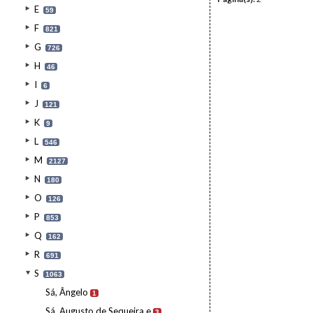
E
59
F
821
G
726
H
46
I
6
J
121
K
9
L
546
M
2127
N
180
O
126
P
853
Q
162
R
691
S
1063
Sá, Ângelo
1
Sá, Augusto de Sequeira e
3