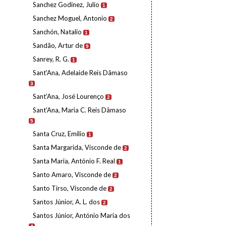
Sanchez Godinez, Julio
1
Sanchez Moguel, Antonio
2
Sanchón, Natalio
1
Sandão, Artur de
9
Sanrey, R. G.
1
Sant'Ana, Adelaide Reis Dâmaso
3
Sant'Ana, José Lourenço
2
Sant'Ana, Maria C. Reis Dâmaso
5
Santa Cruz, Emilio
1
Santa Margarida, Visconde de
2
Santa Maria, António F. Real
1
Santo Amaro, Visconde de
2
Santo Tirso, Visconde de
2
Santos Júnior, A. L. dos
2
Santos Júnior, António Maria dos