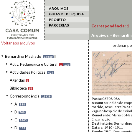
ARQUIVOS
GUIAS DE PESQUISA
PROJETO
PARCERIAS
Correspondência:
1
Arquivos
>
Bernardi
Voltar aos arquivos
ordenar po
Bernardino Machado
14549
I
Activ. Pedagógica e Cultural
1
139
Actividades Políticas
424
Agendas
5
Biblioteca
15
Correspondência
11939
Pasta:
06708.086
Assunto:
Pedido de empr
A
888
marido, José Ferreira da 
vaga no hospício de Coim
B
760
Remetente:
Maria do Na
Encarnação
C
1663
Destinatário:
Bernardin
Data:
c. 1910 - 1911
D
193
Fundo:
DBG - Document