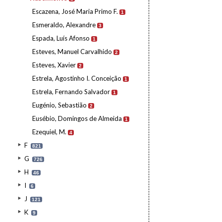
Escazena, José Maria Primo F.
1
Esmeraldo, Alexandre
3
Espada, Luís Afonso
1
Esteves, Manuel Carvalhido
2
Esteves, Xavier
2
Estrela, Agostinho I. Conceição
1
Estrela, Fernando Salvador
1
Eugénio, Sebastião
2
Eusébio, Domingos de Almeida
1
Ezequiel, M.
4
F
821
G
726
H
46
I
6
J
121
K
9