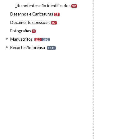
_Remetentes não identificados
92
Desenhos e Caricaturas
18
Documentos pessoais
97
Fotografias
8
Manuscritos
110
393
Recortes/Imprensa
1511