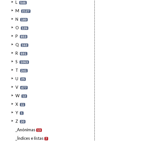
L
546
M
2127
N
180
O
126
P
853
Q
162
R
691
S
1063
T
241
U
25
V
477
W
12
X
11
Y
1
Z
20
_Anónimas
13
_Índices e listas
7