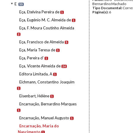
E
Bernardino Machado
59
Tipo Documental:
Corre
Eça, Etelvina Pereira de
Página(s):
6
1
Eça, Eugénio M. C. Almeida de
1
Eça, F. Moura Coutinho Almeida
2
Eça, Francisco de Almeida
5
Eça, Maria Teresa de
1
Eça, Pereira d'
1
Eça, Vicente Almeida de
24
Editora Limitada, A
1
Eichmann, Constantino Joaquim
1
Eisenbart, Hélène
1
Encarnação, Bernardino Marques
1
Encarnação, Manuel Augusto
1
Encarnação, Maria do
Nascimento
1