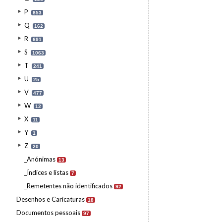
P
853
Q
162
R
691
S
1063
T
241
U
25
V
477
W
12
X
11
Y
1
Z
20
_Anónimas
13
_Índices e listas
7
_Remetentes não identificados
92
Desenhos e Caricaturas
18
Documentos pessoais
97