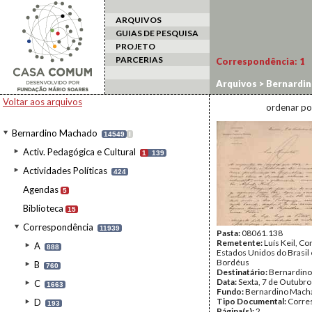
ARQUIVOS
GUIAS DE PESQUISA
PROJETO
PARCERIAS
Correspondência:
1
Arquivos
>
Bernardi
Voltar aos arquivos
ordenar po
Bernardino Machado
14549
I
Activ. Pedagógica e Cultural
1
139
Actividades Políticas
424
Agendas
5
Biblioteca
15
Correspondência
11939
Pasta:
08061.138
Remetente:
Luís Keil, C
A
888
Estados Unidos do Brasil
Bordéus
B
760
Destinatário:
Bernardin
Data:
Sexta, 7 de Outubr
C
1663
Fundo:
Bernardino Mach
Tipo Documental:
Corre
D
193
Página(s):
2