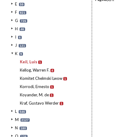
E
59
F
821
G
726
H
46
I
6
J
121
K
9
Keil, Luís
1
Kellog, Warren F.
4
Komitet Chelmski Lwow
1
Korrodi, Ernesto
1
Koyander, M. de
1
Kraf, Gustavo Werder
1
L
546
M
2127
N
180
O
126