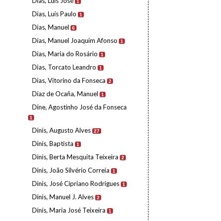
Dias, Luís José
1
Dias, Luís Paulo
1
Dias, Manuel
6
Dias, Manuel Joaquim Afonso
1
Dias, Maria do Rosário
1
Dias, Torcato Leandro
1
Dias, Vitorino da Fonseca
2
Diaz de Ocaña, Manuel
1
Dine, Agostinho José da Fonseca
1
Dinis, Augusto Alves
27
Dinis, Baptista
1
Dinis, Berta Mesquita Teixeira
2
Dinis, João Silvério Correia
1
Dinis, José Cipriano Rodrigues
1
Dinis, Manuel J. Alves
2
Dinis, Maria José Teixeira
1