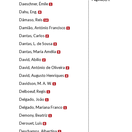
Daeschner, Émile
1
Dahu, Eng.
8
Dâmaso, Reis
14
Damião, António Francisco
1
Dantas, Carlos
2
Dantas, L. de Sousa
3
Dantas, Maria Amélia
9
David, Abílio
2
David, António de Oliveira
2
David, Augusto Henriques
4
Davidson, M. A. W.
1
Delboeuf, Regis
1
Delgado, João
1
Delgado, Mariana Franco
1
Demony, Beatriz
1
Derouet, Luís
6
Deschamps, Albertina
1