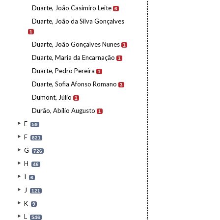
Duarte, João Casimiro Leite
6
Duarte, João da Silva Gonçalves
1
Duarte, João Gonçalves Nunes
1
Duarte, Maria da Encarnação
1
Duarte, Pedro Pereira
1
Duarte, Sofia Afonso Romano
3
Dumont, Júlio
1
Durão, Abílio Augusto
1
E
59
F
821
G
726
H
46
I
6
J
121
K
9
L
546