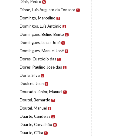
Dinis, Pedro
5
Dinne, Luís Augusto da Fonseca
1
Domingo, Marcelino
2
Domingos, Luís António
2
Domingues, Belino Bento
1
Domingues, Lucas José
1
Domingues, Manuel José
1
Dores, Custódio das
1
Dores, Paulino José das
1
Dória, Silva
6
Doulcet, Jean
1
Dourado Júnior, Manuel
1
Doutel, Bernardo
7
Doutel, Manuel
3
Duarte, Candeias
1
Duarte, Carvalhão
9
Duarte, Cifka
1