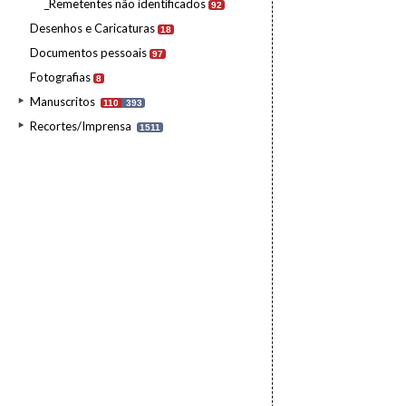
_Remetentes não identificados
92
Desenhos e Caricaturas
18
Documentos pessoais
97
Fotografias
8
Manuscritos
110
393
Recortes/Imprensa
1511