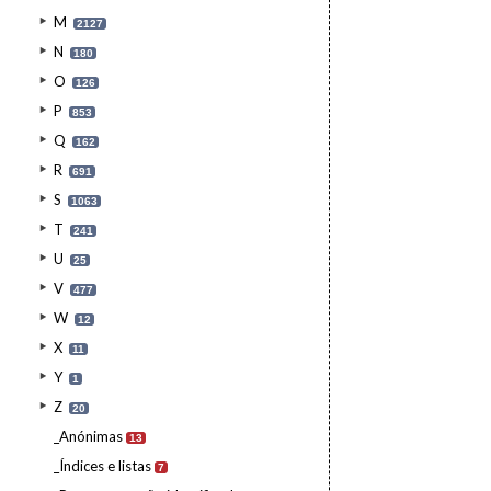
M
2127
N
180
O
126
P
853
Q
162
R
691
S
1063
T
241
U
25
V
477
W
12
X
11
Y
1
Z
20
_Anónimas
13
_Índices e listas
7