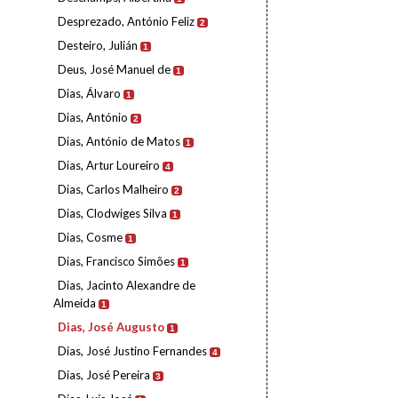
Desprezado, António Feliz
2
Desteiro, Julián
1
Deus, José Manuel de
1
Dias, Álvaro
1
Dias, António
2
Dias, António de Matos
1
Dias, Artur Loureiro
4
Dias, Carlos Malheiro
2
Dias, Clodwiges Silva
1
Dias, Cosme
1
Dias, Francisco Simões
1
Dias, Jacinto Alexandre de
Almeida
1
Dias, José Augusto
1
Dias, José Justino Fernandes
4
Dias, José Pereira
3