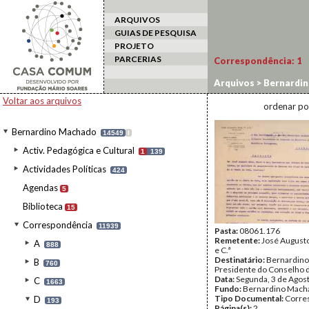
ARQUIVOS
GUIAS DE PESQUISA
PROJETO
PARCERIAS
Correspondência:
1
Arquivos
>
Bernardi
Voltar aos arquivos
ordenar po
Bernardino Machado
14549
I
Activ. Pedagógica e Cultural
1
139
Actividades Políticas
424
Agendas
5
Biblioteca
15
Correspondência
11939
Pasta:
08061.176
Remetente:
José Augusto
A
888
e C.ª
Destinatário:
Bernardino
B
760
Presidente do Conselho 
Data:
Segunda, 3 de Agos
C
1663
Fundo:
Bernardino Mach
Tipo Documental:
Corre
D
193
Página(s):
2