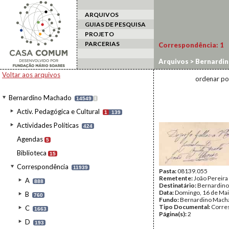
ARQUIVOS
GUIAS DE PESQUISA
PROJETO
PARCERIAS
Correspondência:
1
Arquivos
>
Bernardi
Voltar aos arquivos
ordenar po
Bernardino Machado
14549
I
Activ. Pedagógica e Cultural
1
139
Actividades Políticas
424
Agendas
5
Biblioteca
15
Correspondência
11939
Pasta:
08139.055
Remetente:
João Pereira
A
888
Destinatário:
Bernardin
Data:
Domingo, 16 de Mai
B
760
Fundo:
Bernardino Mach
Tipo Documental:
Corre
C
1663
Página(s):
2
D
193