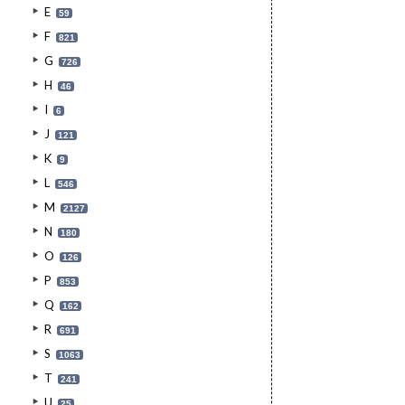
E
59
F
821
G
726
H
46
I
6
J
121
K
9
L
546
M
2127
N
180
O
126
P
853
Q
162
R
691
S
1063
T
241
U
25