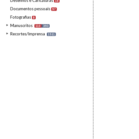
Desenhos e Caricaturas
18
Documentos pessoais
97
Fotografias
8
Manuscritos
110
393
Recortes/Imprensa
1511