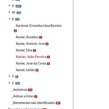
V
477
W
12
X
11
Xardoné, Ernestina Lima Barreto
2
Xavier, Anselmo
1
Xavier, António José
1
Xavier, Elisa
1
Xavier, João Pereira
1
Xavier, José da Costa
3
Xavier, Leitão
2
Y
1
Z
20
_Anónimas
13
_Índices e listas
7
_Remetentes não identificados
92