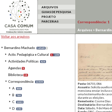
ARQUIVOS
GUIAS DE PESQUISA
PROJETO
PARCERIAS
Correspondência:
1
Arquivos
>
Bernardi
Voltar aos arquivos
Bernardino Machado
14549
I
Activ. Pedagógica e Cultural
1
139
Actividades Políticas
424
Agendas
5
Biblioteca
15
Correspondência
11939
Pasta:
06701.086
Assunto:
Solicita auxílio
A
888
menciona enviar incluso
uma testemunha de casos
B
760
durante as eleições.
Remetente:
Cosme Dias
C
1663
Destinatário:
Bernardin
Data:
Sábado, 9 de Maio 
D
193
Fundo:
DBG - Document