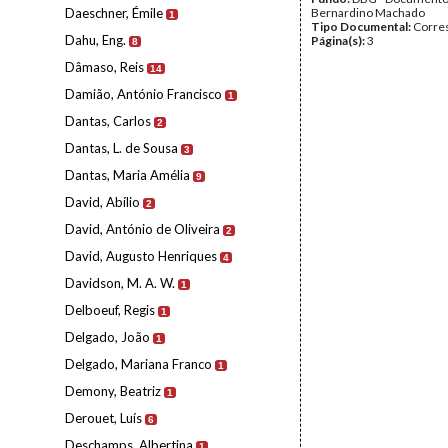
Daeschner, Émile
Bernardino Machado
1
Tipo Documental:
Corre
Dahu, Eng.
Página(s):
3
8
Dâmaso, Reis
14
Damião, António Francisco
1
Dantas, Carlos
2
Dantas, L. de Sousa
3
Dantas, Maria Amélia
9
David, Abílio
2
David, António de Oliveira
2
David, Augusto Henriques
4
Davidson, M. A. W.
1
Delboeuf, Regis
1
Delgado, João
1
Delgado, Mariana Franco
1
Demony, Beatriz
1
Derouet, Luís
6
Deschamps, Albertina
1