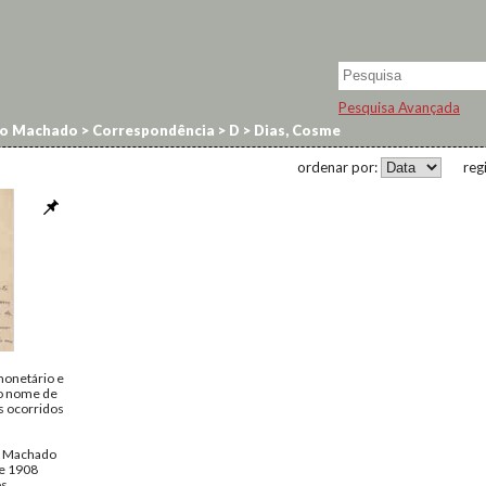
Pesquisa Avançada
no Machado
>
Correspondência
>
D
>
Dias, Cosme
ordenar por:
reg
 monetário e
 o nome de
 ocorridos
o Machado
de 1908
os