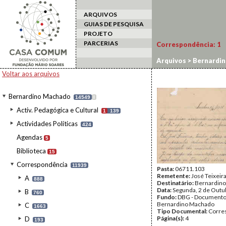
ARQUIVOS
GUIAS DE PESQUISA
PROJETO
PARCERIAS
Correspondência:
1
Arquivos
>
Bernardi
Voltar aos arquivos
Bernardino Machado
14549
I
Activ. Pedagógica e Cultural
1
139
Actividades Políticas
424
Agendas
5
Biblioteca
15
Correspondência
11939
Pasta:
06711.103
Remetente:
José Teixeir
A
888
Destinatário:
Bernardin
Data:
Segunda, 2 de Outu
B
760
Fundo:
DBG - Document
Bernardino Machado
C
1663
Tipo Documental:
Corre
Página(s):
4
D
193