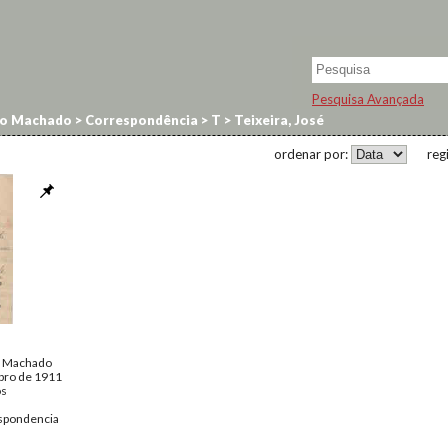
Pesquisa Avançada
no Machado
>
Correspondência
>
T
>
Teixeira, José
ordenar por:
reg
a
o Machado
bro de 1911
os
spondencia