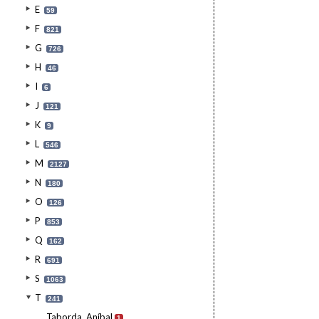
E
59
F
821
G
726
H
46
I
6
J
121
K
9
L
546
M
2127
N
180
O
126
P
853
Q
162
R
691
S
1063
T
241
Taborda, Aníbal
1