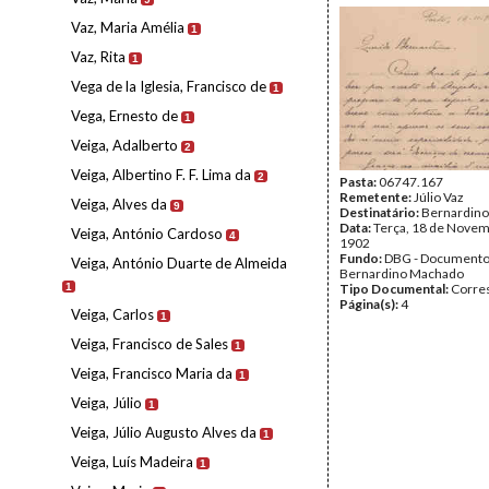
Vaz, Maria Amélia
1
Vaz, Rita
1
Vega de la Iglesia, Francisco de
1
Vega, Ernesto de
1
Veiga, Adalberto
2
Veiga, Albertino F. F. Lima da
2
Pasta:
06747.167
Remetente:
Júlio Vaz
Veiga, Alves da
9
Destinatário:
Bernardin
Data:
Terça, 18 de Novem
Veiga, António Cardoso
4
1902
Fundo:
DBG - Document
Veiga, António Duarte de Almeida
Bernardino Machado
1
Tipo Documental:
Corre
Página(s):
4
Veiga, Carlos
1
Veiga, Francisco de Sales
1
Veiga, Francisco Maria da
1
Veiga, Júlio
1
Veiga, Júlio Augusto Alves da
1
Veiga, Luís Madeira
1