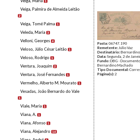
Veiga, Maria
1
Veiga, Palmira de Almeida Leitão
2
Veiga, Tomé Palma
1
Veleda, Maria
3
Velloni, Georges
4
Pasta:
06747.190
Remetente:
Júlio Vaz
Veloso, Júlio César Leitão
1
Destinatário:
Bernardin
Data:
Segunda, 2 de Jane
Veloso, Rodrigo
1
Fundo:
DBG - Document
Bernardino Machado
Ventura, Joaquim
2
Tipo Documental:
Corre
Página(s):
2
Ventura, José Fernandes
1
Vermelho, Alberto M. Mourato
1
Vesadas, João Bernardo do Vale
1
Viale, Maria
1
Viana, A.
1
Viana, Afonso
1
Viana, Alejandro
14
Viana, André