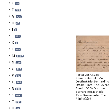
E
59
F
821
G
726
H
46
I
6
J
121
K
9
L
546
M
2127
N
180
O
126
Pasta:
06673.136
P
853
Remetente:
Júlio Vaz
Destinatário:
Bernardin
Q
162
Data:
Quinta, 6 de Fevere
Fundo:
DBG - Document
R
691
Bernardino Machado
S
Tipo Documental:
Corre
1063
Página(s):
4
T
241
U
25