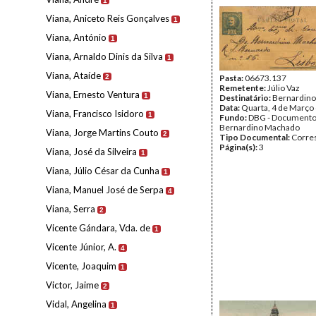
1
Viana, Aniceto Reis Gonçalves
1
Viana, António
1
Viana, Arnaldo Dinis da Silva
1
Viana, Ataíde
2
Pasta:
06673.137
Remetente:
Júlio Vaz
Viana, Ernesto Ventura
1
Destinatário:
Bernardin
Data:
Quarta, 4 de Março
Viana, Francisco Isidoro
1
Fundo:
DBG - Document
Bernardino Machado
Viana, Jorge Martins Couto
2
Tipo Documental:
Corre
Página(s):
3
Viana, José da Silveira
1
Viana, Júlio César da Cunha
1
Viana, Manuel José de Serpa
4
Viana, Serra
2
Vicente Gándara, Vda. de
1
Vicente Júnior, A.
4
Vicente, Joaquim
1
Victor, Jaime
2
Vidal, Angelina
1