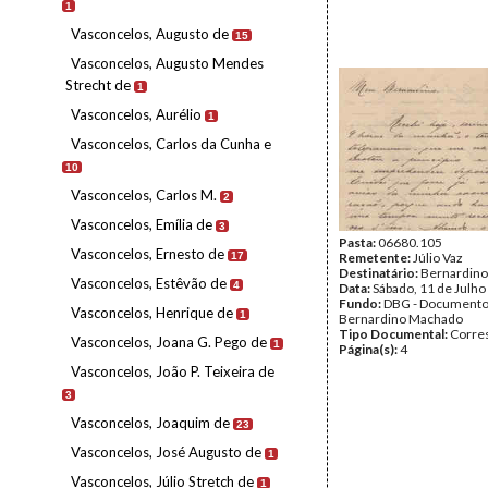
1
Vasconcelos, Augusto de
15
Vasconcelos, Augusto Mendes
Strecht de
1
Vasconcelos, Aurélio
1
Vasconcelos, Carlos da Cunha e
10
Vasconcelos, Carlos M.
2
Vasconcelos, Emília de
3
Pasta:
06680.105
Vasconcelos, Ernesto de
17
Remetente:
Júlio Vaz
Destinatário:
Bernardin
Vasconcelos, Estêvão de
4
Data:
Sábado, 11 de Julho
Fundo:
DBG - Document
Vasconcelos, Henrique de
1
Bernardino Machado
Tipo Documental:
Corre
Vasconcelos, Joana G. Pego de
1
Página(s):
4
Vasconcelos, João P. Teixeira de
3
Vasconcelos, Joaquim de
23
Vasconcelos, José Augusto de
1
Vasconcelos, Júlio Stretch de
1