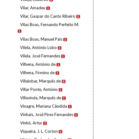
Vilar, Amadeu
1
Vilar, Gaspar do Canto Ribeiro
2
Vilas Boas, Fernando Perfeito M.
1
Vilas Boas, Manuel Pais
2
Vilela, António Lobo
2
Vilela, José Fernandes
1
Vilhena, António de
1
Vilhena, Firmino de
1
Villalobar, Marquês de
9
Villar Ponte, António
2
Villasinda, Marquês de
1
Vinagre, Mariana Cândida
1
Vinhais, José Pires Fernandes
1
Vinhó, Artur
3
Viqueira, J. L. Corton
4