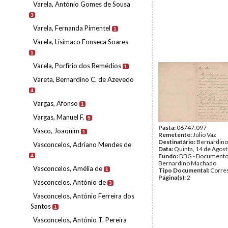
Varela, António Gomes de Sousa
3
Varela, Fernanda Pimentel
1
Varela, Lisímaco Fonseca Soares
1
Varela, Porfírio dos Remédios
1
Vareta, Bernardino C. de Azevedo
4
Vargas, Afonso
1
Vargas, Manuel F.
5
Pasta:
06747.097
Vasco, Joaquim
1
Remetente:
Júlio Vaz
Destinatário:
Bernardin
Vasconcelos, Adriano Mendes de
Data:
Quinta, 14 de Agos
Fundo:
DBG - Document
4
Bernardino Machado
Vasconcelos, Amélia de
1
Tipo Documental:
Corre
Página(s):
2
Vasconcelos, António de
3
Vasconcelos, António Ferreira dos
Santos
1
Vasconcelos, António T. Pereira