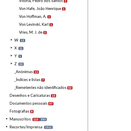
Vitória, Pedro dos Santos
1
Von Hafe, João Henrique
1
Von Hoffman, A.
1
Von Levinski, Karl
1
Vries, M. J. de
2
W
12
X
11
Y
1
Z
20
_Anónimas
13
_Índices e listas
7
_Remetentes não identificados
92
Desenhos e Caricaturas
18
Documentos pessoais
97
Fotografias
8
Manuscritos
110
393
Recortes/Imprensa
1511