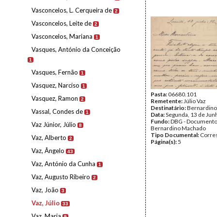
Vasconcelos, L. Cerqueira de
2
Vasconcelos, Leite de
2
Vasconcelos, Mariana
1
Vasques, António da Conceição
1
Vasques, Fernão
1
Vasquez, Narciso
1
Pasta:
06680.101
Vasquez, Ramon
2
Remetente:
Júlio Vaz
Destinatário:
Bernardin
Vassal, Condes de
1
Data:
Segunda, 13 de Jun
Fundo:
DBG - Document
Vaz Júnior, Júlio
8
Bernardino Machado
Tipo Documental:
Corre
Vaz, Alberto
2
Página(s):
5
Vaz, Ângelo
43
Vaz, António da Cunha
1
Vaz, Augusto Ribeiro
2
Vaz, João
3
Vaz, Júlio
33
Vaz, Maria
9