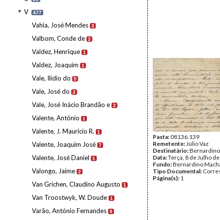
V
477
Vahia, José Mendes
3
Valbom, Conde de
2
Valdez, Henrique
1
Valdez, Joaquim
1
Vale, Ilídio do
5
Vale, José do
2
Vale, José Inácio Brandão e
2
Valente, António
1
Valente, J. Maurício R.
1
Pasta:
08136.139
Remetente:
Júlio Vaz
Valente, Joaquim José
7
Destinatário:
Bernardin
Valente, José Daniel
Data:
Terça, 8 de Julho d
1
Fundo:
Bernardino Mach
Valongo, Jaime
Tipo Documental:
Corre
2
Página(s):
1
Van Grichen, Claudino Augusto
1
Van Troostwyk, W. Doude
1
Varão, António Fernandes
9