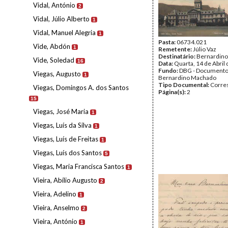
Vidal, António
2
Vidal, Júlio Alberto
1
Vidal, Manuel Alegria
1
Pasta:
06734.021
Vide, Abdón
1
Remetente:
Júlio Vaz
Destinatário:
Bernardin
Vide, Soledad
16
Data:
Quarta, 14 de Abril
Fundo:
DBG - Document
Viegas, Augusto
1
Bernardino Machado
Tipo Documental:
Corre
Viegas, Domingos A. dos Santos
Página(s):
2
15
Viegas, José Maria
1
Viegas, Luís da Silva
1
Viegas, Luís de Freitas
1
Viegas, Luís dos Santos
5
Viegas, Maria Francisca Santos
1
Vieira, Abílio Augusto
2
Vieira, Adelino
1
Vieira, Anselmo
2
Vieira, António
1