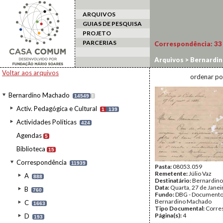
ARQUIVOS
GUIAS DE PESQUISA
PROJETO
PARCERIAS
Correspondência:
33
Arquivos
>
Bernardi
Voltar aos arquivos
ordenar po
Bernardino Machado
14549
I
Activ. Pedagógica e Cultural
1
139
Actividades Políticas
424
Agendas
5
Biblioteca
15
Correspondência
11939
Pasta:
08053.059
Remetente:
Júlio Vaz
A
888
Destinatário:
Bernardin
Data:
Quarta, 27 de Janei
B
760
Fundo:
DBG - Document
Bernardino Machado
C
1663
Tipo Documental:
Corre
Página(s):
4
D
193