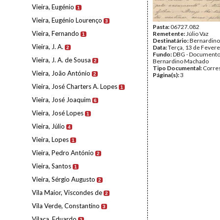
Vieira, Eugénio
1
Vieira, Eugénio Lourenço
3
Pasta:
06727.082
Vieira, Fernando
Remetente:
Júlio Vaz
1
Destinatário:
Bernardin
Vieira, J. A.
Data:
Terça, 13 de Fevere
2
Fundo:
DBG - Document
Vieira, J. A. de Sousa
Bernardino Machado
2
Tipo Documental:
Corre
Vieira, João António
2
Página(s):
3
Vieira, José Charters A. Lopes
1
Vieira, José Joaquim
6
Vieira, José Lopes
1
Vieira, Júlio
4
Vieira, Lopes
1
Vieira, Pedro António
2
Vieira, Santos
1
Vieira, Sérgio Augusto
2
Vila Maior, Viscondes de
2
Vila Verde, Constantino
3
Vilaça, Eduardo
2