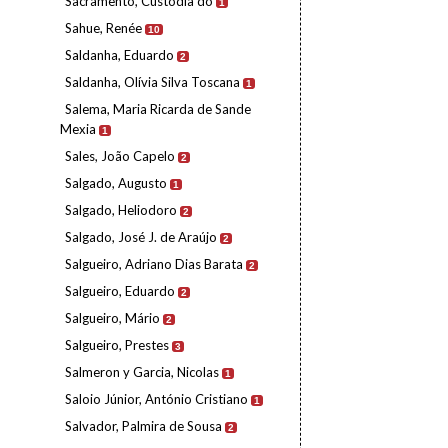
Sacramento, Custódia do
1
Sahue, Renée
10
Saldanha, Eduardo
2
Saldanha, Olívia Silva Toscana
1
Salema, Maria Ricarda de Sande
Mexia
1
Sales, João Capelo
2
Salgado, Augusto
1
Salgado, Heliodoro
2
Salgado, José J. de Araújo
2
Salgueiro, Adriano Dias Barata
2
Salgueiro, Eduardo
2
Salgueiro, Mário
2
Salgueiro, Prestes
3
Salmeron y Garcia, Nicolas
1
Saloio Júnior, António Cristiano
1
Salvador, Palmira de Sousa
2