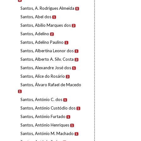
4
Santos, A. Rodrigues Almeida
5
Santos, Abel dos
1
Santos, Abílio Marques dos
2
Santos, Adelino
2
Santos, Adelino Paulino
1
Santos, Albertina Leonor dos
1
Santos, Alberto A. Silv. Costa
3
Santos, Alexandre José dos
1
Santos, Alice do Rosário
3
Santos, Álvaro Rafael de Macedo
1
Santos, António C. dos
1
Santos, António Custódio dos
1
Santos, António Furtado
1
Santos, António Henriques
1
Santos, António M. Machado
1