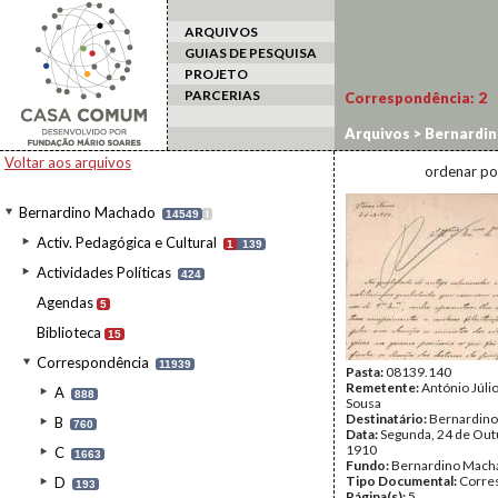
ARQUIVOS
GUIAS DE PESQUISA
PROJETO
PARCERIAS
Correspondência:
2
Arquivos
>
Bernardi
Voltar aos arquivos
ordenar po
Bernardino Machado
14549
I
Activ. Pedagógica e Cultural
1
139
Actividades Políticas
424
Agendas
5
Biblioteca
15
Correspondência
11939
Pasta:
08139.140
Remetente:
António Júlio
A
888
Sousa
Destinatário:
Bernardin
B
760
Data:
Segunda, 24 de Out
1910
C
1663
Fundo:
Bernardino Mach
Tipo Documental:
Corre
D
193
Página(s):
5