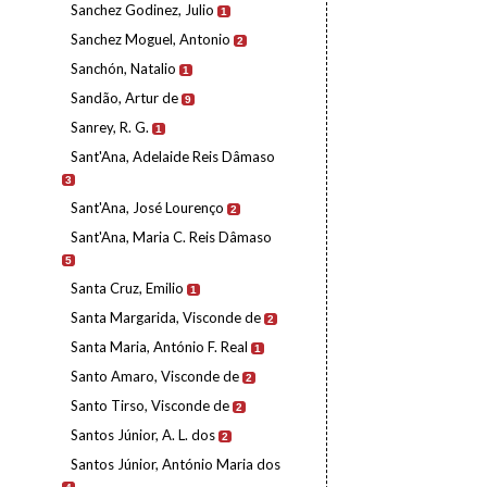
Sanchez Godinez, Julio
1
Sanchez Moguel, Antonio
2
Sanchón, Natalio
1
Sandão, Artur de
9
Sanrey, R. G.
1
Sant'Ana, Adelaide Reis Dâmaso
3
Sant'Ana, José Lourenço
2
Sant'Ana, Maria C. Reis Dâmaso
5
Santa Cruz, Emilio
1
Santa Margarida, Visconde de
2
Santa Maria, António F. Real
1
Santo Amaro, Visconde de
2
Santo Tirso, Visconde de
2
Santos Júnior, A. L. dos
2
Santos Júnior, António Maria dos