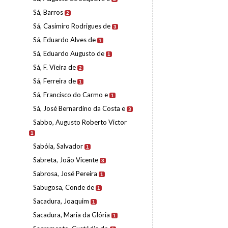
Sá, Barros
2
Sá, Casimiro Rodrigues de
3
Sá, Eduardo Alves de
1
Sá, Eduardo Augusto de
1
Sá, F. Vieira de
2
Sá, Ferreira de
1
Sá, Francisco do Carmo e
1
Sá, José Bernardino da Costa e
3
Sabbo, Augusto Roberto Victor
1
Sabóia, Salvador
1
Sabreta, João Vicente
3
Sabrosa, José Pereira
1
Sabugosa, Conde de
1
Sacadura, Joaquim
1
Sacadura, Maria da Glória
1