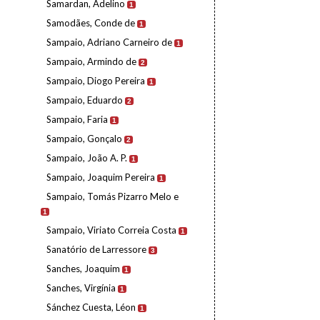
Samardan, Adelino
1
Samodães, Conde de
1
Sampaio, Adriano Carneiro de
1
Sampaio, Armindo de
2
Sampaio, Diogo Pereira
1
Sampaio, Eduardo
2
Sampaio, Faria
1
Sampaio, Gonçalo
2
Sampaio, João A. P.
1
Sampaio, Joaquim Pereira
1
Sampaio, Tomás Pizarro Melo e
1
Sampaio, Viriato Correia Costa
1
Sanatório de Larressore
3
Sanches, Joaquim
1
Sanches, Virgínia
1
Sánchez Cuesta, Léon
1