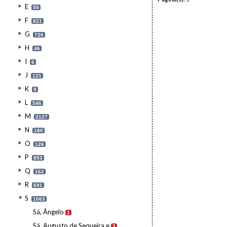
E
59
F
821
G
726
H
46
I
6
J
121
K
9
L
546
M
2127
N
180
O
126
P
853
Q
162
R
691
S
1063
Sá, Ângelo
1
Sá, Augusto de Sequeira e
3