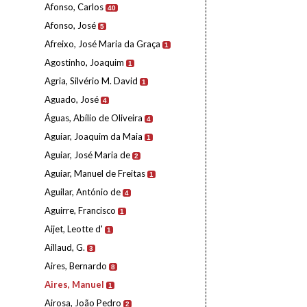
Afonso, Carlos
40
Afonso, José
5
Afreixo, José Maria da Graça
1
Agostinho, Joaquim
1
Agria, Silvério M. David
1
Aguado, José
4
Águas, Abílio de Oliveira
4
Aguiar, Joaquim da Maia
1
Aguiar, José Maria de
2
Aguiar, Manuel de Freitas
1
Aguilar, António de
4
Aguirre, Francisco
1
Aijet, Leotte d'
1
Aillaud, G.
3
Aires, Bernardo
8
Aires, Manuel
1
Airosa, João Pedro
2