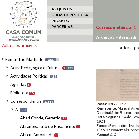
ARQUIVOS
GUIAS DE PESQUISA
PROJETO
PARCERIAS
Correspondência:
1
Arquivos
>
Bernardi
Voltar aos arquivos
ordenar po
Bernardino Machado
14549
I
Activ. Pedagógica e Cultural
1
139
Actividades Políticas
424
Agendas
5
Biblioteca
15
Correspondência
11939
Pasta:
08063.157
Remetente:
Manuel Aire
A
888
Destinatário:
Bernardin
Data:
Segunda, 14 de Fev
Abad Conde, Gerardo
12
1921
Fundo:
Bernardino Mach
Abrantes, Júlio do Nascimento
1
Tipo Documental:
Corre
Página(s):
2
Abreu, António de
1