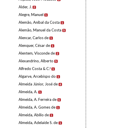
Alder, J.
2
Alegre, Manuel
1
Alemão, Aníbal da Costa
1
Alemão, Manuel da Costa
5
Alencar, Carlos de
1
Alenquer, César de
1
Alentem, Visconde de
2
Alexandrino, Alberto
5
Alfredo Costa & C.ª
1
Algarve, Arcebispo do
1
Almeida Júnior, José de
4
Almeida, A.
1
Almeida, A. Ferreira de
6
Almeida, A. Gomes de
1
Almeida, Abílio de
1
Almeida, Adelaide S. de
1