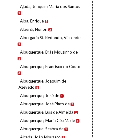
Ajuda, Joaquim Maria dos Santos
1
Alba, Enrique
2
Alberdi, Honori
2
Albergaria St. Redondo, Visconde
1
Albuquerque, Brás Mouzinho de
3
Albuquerque, Francisco do Couto
4
Albuquerque, Joaquim de
Azevedo
5
Albuquerque, José de
1
Albuquerque, José Pinto de
2
Albuquerque, Luís de Almeida
1
Albuquerque, Maria Céu M. de
1
Albuquerque, Seabra de
1
Alçada, João Mouzaco
1