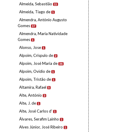
Almeida, Sebastião
11
Almeida, Tiago de
1
Almendra, António Augusto
Gomes
37
Almendra, Maria Natividade
Gomes
1
Alonso, Jose
1
Alpoim, Críspulo de
2
Alpoim, José Maria de
36
Alpoim, Ovídio de
1
Alpoim, Tristão de
1
Altamira, Rafael
5
Alte, António
3
Alte, J. de
1
Alte, José Carlos d'
1
Álvares, Serafim Lainho
1
Alves Júnior, José Ribeiro
1