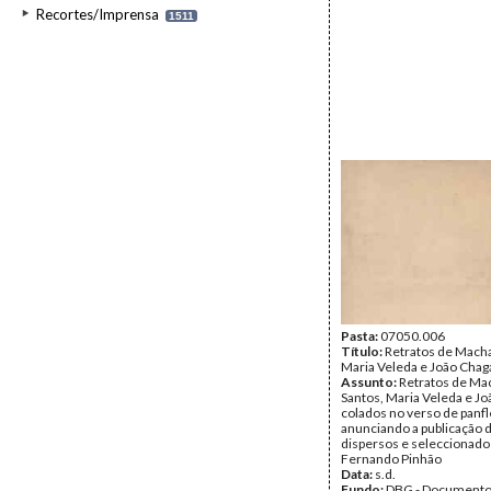
Recortes/Imprensa
1511
Pasta:
07050.006
Título:
Retratos de Mach
Maria Veleda e João Chag
Assunto:
Retratos de Ma
Santos, Maria Veleda e J
colados no verso de panfl
anunciando a publicação 
dispersos e seleccionado
Fernando Pinhão
Data:
s.d.
Fundo:
DBG - Document