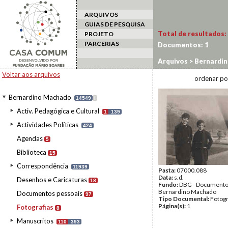
ARQUIVOS
GUIAS DE PESQUISA
Total de resultados:
PROJETO
PARCERIAS
Documentos:
1
Arquivos
>
Bernardi
Voltar aos arquivos
ordenar po
Bernardino Machado
14549
I
Activ. Pedagógica e Cultural
1
139
Actividades Políticas
424
Agendas
5
Biblioteca
15
Correspondência
11939
Pasta:
07000.088
Data:
s.d.
Desenhos e Caricaturas
18
Fundo:
DBG - Document
Bernardino Machado
Documentos pessoais
97
Tipo Documental:
Fotogr
Página(s):
1
Fotografias
8
Manuscritos
110
393