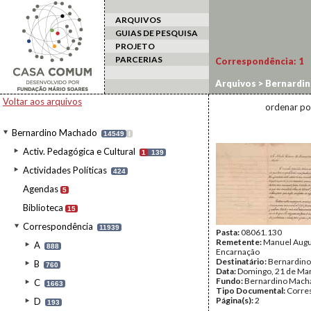
ARQUIVOS
GUIAS DE PESQUISA
PROJETO
PARCERIAS
Correspondência:
1
Arquivos
>
Bernardi
Voltar aos arquivos
ordenar po
Bernardino Machado
14549
I
Activ. Pedagógica e Cultural
1
139
Actividades Políticas
424
Agendas
5
Biblioteca
15
Correspondência
11939
Pasta:
08061.130
Remetente:
Manuel Aug
A
888
Encarnação
Destinatário:
Bernardin
B
760
Data:
Domingo, 21 de Ma
Fundo:
Bernardino Mach
C
1663
Tipo Documental:
Corre
Página(s):
2
D
193