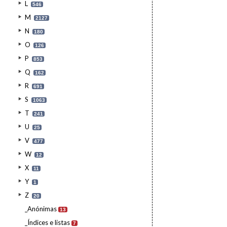
L
546
M
2127
N
180
O
126
P
853
Q
162
R
691
S
1063
T
241
U
25
V
477
W
12
X
11
Y
1
Z
20
_Anónimas
13
_Índices e listas
7