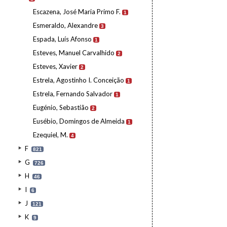
Escazena, José Maria Primo F.
1
Esmeraldo, Alexandre
3
Espada, Luís Afonso
1
Esteves, Manuel Carvalhido
2
Esteves, Xavier
2
Estrela, Agostinho I. Conceição
1
Estrela, Fernando Salvador
1
Eugénio, Sebastião
2
Eusébio, Domingos de Almeida
1
Ezequiel, M.
4
F
821
G
726
H
46
I
6
J
121
K
9