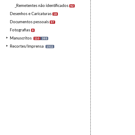
_Remetentes não identificados
92
Desenhos e Caricaturas
18
Documentos pessoais
97
Fotografias
8
Manuscritos
110
393
Recortes/Imprensa
1511