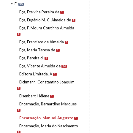
E
59
Eça, Etelvina Pereira de
1
Eça, Eugénio M. C. Almeida de
1
Eça, F. Moura Coutinho Almeida
2
Eça, Francisco de Almeida
5
Eça, Maria Teresa de
1
Eça, Pereira d'
1
Eça, Vicente Almeida de
24
Editora Limitada, A
1
Eichmann, Constantino Joaquim
1
Eisenbart, Hélène
1
Encarnação, Bernardino Marques
1
Encarnação, Manuel Augusto
1
Encarnação, Maria do Nascimento
1