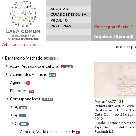
ARQUIVOS
GUIAS DE PESQUISA
PROJETO
PARCERIAS
Correspondência:
1
Arquivos
>
Bernardi
Voltar aos arquivos
ordenar po
Bernardino Machado
14549
I
Activ. Pedagógica e Cultural
1
139
Actividades Políticas
424
Agendas
5
Biblioteca
15
Correspondência
11939
Pasta:
06677.131
Remetente:
Artur Costa
A
888
Destinatário:
Bernardin
Data:
Domingo, 28 de Jan
B
760
1912
Fundo:
Bernardino Mach
C
1663
Tipo Documental:
Corre
Página(s):
2
Cabedo, Maria de Lencastre de
2