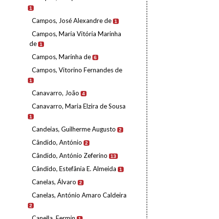
1
Campos, José Alexandre de
1
Campos, Maria Vitória Marinha
de
1
Campos, Marinha de
6
Campos, Vitorino Fernandes de
1
Canavarro, João
4
Canavarro, Maria Elzira de Sousa
1
Candeias, Guilherme Augusto
2
Cândido, António
2
Cândido, António Zeferino
13
Cândido, Estefânia E. Almeida
1
Canelas, Álvaro
2
Canelas, António Amaro Caldeira
2
Canella, Fermin
1