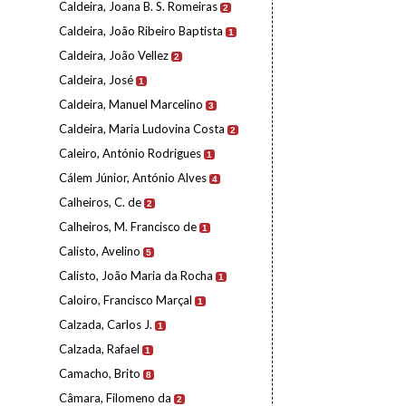
Caldeira, Joana B. S. Romeiras
2
Caldeira, João Ribeiro Baptista
1
Caldeira, João Vellez
2
Caldeira, José
1
Caldeira, Manuel Marcelino
3
Caldeira, Maria Ludovina Costa
2
Caleiro, António Rodrigues
1
Cálem Júnior, António Alves
4
Calheiros, C. de
2
Calheiros, M. Francisco de
1
Calisto, Avelino
5
Calisto, João Maria da Rocha
1
Caloiro, Francisco Marçal
1
Calzada, Carlos J.
1
Calzada, Rafael
1
Camacho, Brito
8
Câmara, Filomeno da
2