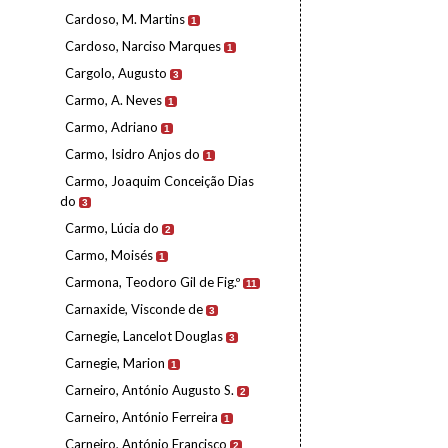
Cardoso, M. Martins
1
Cardoso, Narciso Marques
1
Cargolo, Augusto
3
Carmo, A. Neves
1
Carmo, Adriano
1
Carmo, Isidro Anjos do
1
Carmo, Joaquim Conceição Dias
do
3
Carmo, Lúcia do
2
Carmo, Moisés
1
Carmona, Teodoro Gil de Fig.º
11
Carnaxide, Visconde de
3
Carnegie, Lancelot Douglas
3
Carnegie, Marion
1
Carneiro, António Augusto S.
2
Carneiro, António Ferreira
1
Carneiro, António Francisco
2