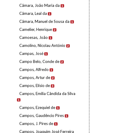
Câmara, João Maria da
1
Câmara, Leal da
1
Câmara, Manuel de Sousa da
1
Camelier, Henrique
2
Camoesas, João
1
Camolino, Nicolau António
2
Campas, José
1
Campo Belo, Conde de
2
Campos, Alfredo
1
Campos, Artur de
2
Campos, Elísio de
3
Campos, Emília Cândida da Silva
1
Campos, Ezequiel de
1
Campos, Gaudêncio Pires
1
Campos, J. Pires de
1
Campos, Joaquim José Ferreira