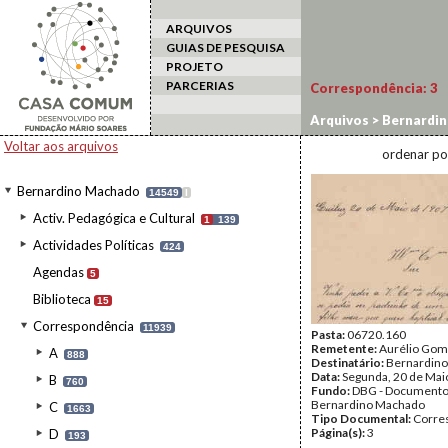
ARQUIVOS
GUIAS DE PESQUISA
PROJETO
PARCERIAS
Correspondência:
3
Arquivos
>
Bernardi
Voltar aos arquivos
ordenar po
Bernardino Machado
14549
I
Activ. Pedagógica e Cultural
1
139
Actividades Políticas
424
Agendas
5
Biblioteca
15
Correspondência
11939
Pasta:
06720.160
Remetente:
Aurélio Go
A
888
Destinatário:
Bernardin
Data:
Segunda, 20 de Mai
B
760
Fundo:
DBG - Document
Bernardino Machado
C
1663
Tipo Documental:
Corre
Página(s):
3
D
193