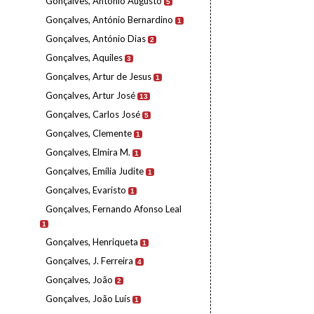
Gonçalves, António Augusto
5
Gonçalves, António Bernardino
1
Gonçalves, António Dias
2
Gonçalves, Aquiles
3
Gonçalves, Artur de Jesus
1
Gonçalves, Artur José
13
Gonçalves, Carlos José
5
Gonçalves, Clemente
1
Gonçalves, Elmira M.
1
Gonçalves, Emília Judite
1
Gonçalves, Evaristo
1
Gonçalves, Fernando Afonso Leal
1
Gonçalves, Henriqueta
1
Gonçalves, J. Ferreira
4
Gonçalves, João
2
Gonçalves, João Luís
1