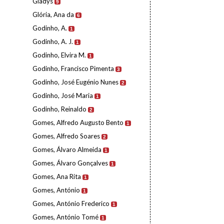
Gladys
9
Glória, Ana da
6
Godinho, A.
1
Godinho, A. J.
1
Godinho, Elvira M.
1
Godinho, Francisco Pimenta
3
Godinho, José Eugénio Nunes
2
Godinho, José Maria
1
Godinho, Reinaldo
2
Gomes, Alfredo Augusto Bento
1
Gomes, Alfredo Soares
2
Gomes, Álvaro Almeida
1
Gomes, Álvaro Gonçalves
1
Gomes, Ana Rita
1
Gomes, António
1
Gomes, António Frederico
1
Gomes, António Tomé
1