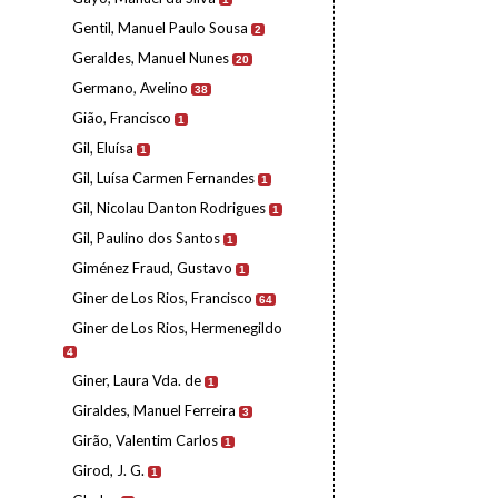
Gentil, Manuel Paulo Sousa
2
Geraldes, Manuel Nunes
20
Germano, Avelino
38
Gião, Francisco
1
Gil, Eluísa
1
Gil, Luísa Carmen Fernandes
1
Gil, Nicolau Danton Rodrigues
1
Gil, Paulino dos Santos
1
Giménez Fraud, Gustavo
1
Giner de Los Rios, Francisco
64
Giner de Los Rios, Hermenegildo
4
Giner, Laura Vda. de
1
Giraldes, Manuel Ferreira
3
Girão, Valentim Carlos
1
Girod, J. G.
1