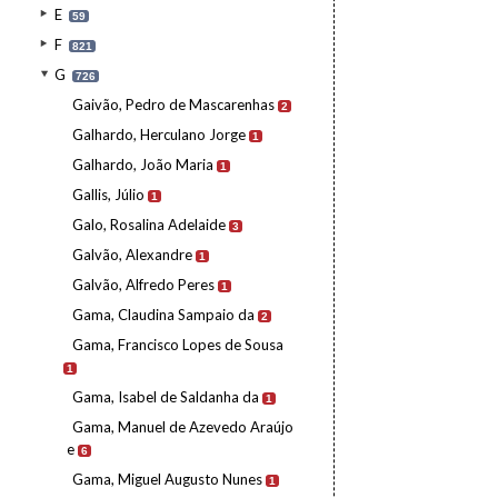
E
59
F
821
G
726
Gaivão, Pedro de Mascarenhas
2
Galhardo, Herculano Jorge
1
Galhardo, João Maria
1
Gallis, Júlio
1
Galo, Rosalina Adelaide
3
Galvão, Alexandre
1
Galvão, Alfredo Peres
1
Gama, Claudina Sampaio da
2
Gama, Francisco Lopes de Sousa
1
Gama, Isabel de Saldanha da
1
Gama, Manuel de Azevedo Araújo
e
6
Gama, Miguel Augusto Nunes
1