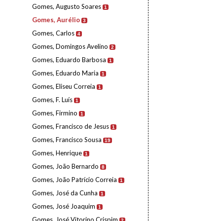
Gomes, Augusto Soares
1
Gomes, Aurélio
3
Gomes, Carlos
4
Gomes, Domingos Avelino
2
Gomes, Eduardo Barbosa
1
Gomes, Eduardo Maria
1
Gomes, Eliseu Correia
1
Gomes, F. Luís
1
Gomes, Firmino
1
Gomes, Francisco de Jesus
1
Gomes, Francisco Sousa
19
Gomes, Henrique
1
Gomes, João Bernardo
8
Gomes, João Patrício Correia
1
Gomes, José da Cunha
1
Gomes, José Joaquim
1
Gomes, José Vitorino Crispim
2