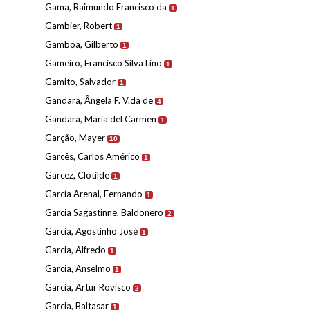
Gama, Raimundo Francisco da
1
Gambier, Robert
1
Gamboa, Gilberto
1
Gameiro, Francisco Silva Lino
1
Gamito, Salvador
1
Gandara, Ângela F. V.da de
4
Gandara, Maria del Carmen
1
Garção, Mayer
10
Garcês, Carlos Américo
1
Garcez, Clotilde
1
García Arenal, Fernando
1
Garcia Sagastinne, Baldonero
2
Garcia, Agostinho José
1
Garcia, Alfredo
1
Garcia, Anselmo
1
Garcia, Artur Rovisco
2
Garcia, Baltasar
1