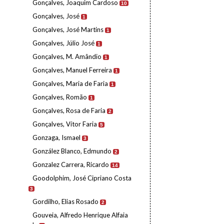
Gonçalves, Joaquim Cardoso
10
Gonçalves, José
1
Gonçalves, José Martins
1
Gonçalves, Júlio José
1
Gonçalves, M. Amândio
1
Gonçalves, Manuel Ferreira
1
Gonçalves, Maria de Faria
1
Gonçalves, Romão
1
Gonçalves, Rosa de Faria
2
Gonçalves, Vítor Faria
5
Gonzaga, Ismael
3
González Blanco, Edmundo
2
Gonzalez Carrera, Ricardo
14
Goodolphim, José Cipriano Costa
3
Gordilho, Elias Rosado
2
Gouveia, Alfredo Henrique Alfaia