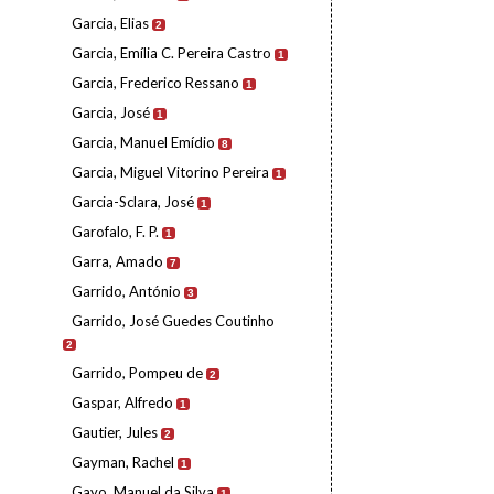
Garcia, Elias
2
Garcia, Emília C. Pereira Castro
1
Garcia, Frederico Ressano
1
Garcia, José
1
Garcia, Manuel Emídio
8
Garcia, Miguel Vitorino Pereira
1
Garcia-Sclara, José
1
Garofalo, F. P.
1
Garra, Amado
7
Garrido, António
3
Garrido, José Guedes Coutinho
2
Garrido, Pompeu de
2
Gaspar, Alfredo
1
Gautier, Jules
2
Gayman, Rachel
1
Gayo, Manuel da Silva
1