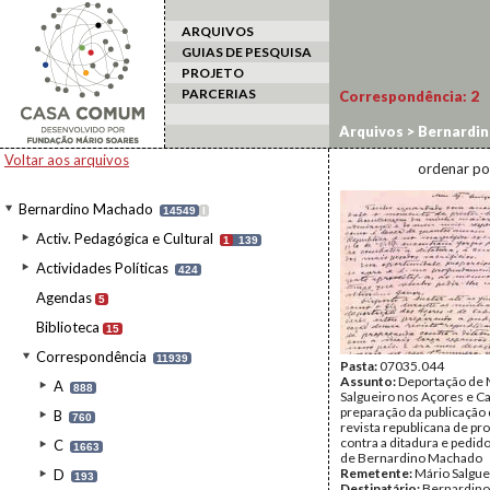
ARQUIVOS
GUIAS DE PESQUISA
PROJETO
PARCERIAS
Correspondência:
2
Arquivos
>
Bernardi
Voltar aos arquivos
ordenar po
Bernardino Machado
14549
I
Activ. Pedagógica e Cultural
1
139
Actividades Políticas
424
Agendas
5
Biblioteca
15
Correspondência
11939
Pasta:
07035.044
Assunto:
Deportação de 
A
888
Salgueiro nos Açores e C
preparação da publicação
B
760
revista republicana de p
contra a ditadura e pedido
C
1663
de Bernardino Machado
Remetente:
Mário Salgue
D
193
Destinatário:
Bernardin