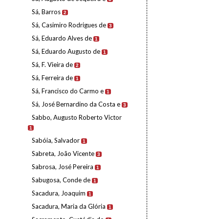
Sá, Barros
2
Sá, Casimiro Rodrigues de
3
Sá, Eduardo Alves de
1
Sá, Eduardo Augusto de
1
Sá, F. Vieira de
2
Sá, Ferreira de
1
Sá, Francisco do Carmo e
1
Sá, José Bernardino da Costa e
3
Sabbo, Augusto Roberto Victor
1
Sabóia, Salvador
1
Sabreta, João Vicente
3
Sabrosa, José Pereira
1
Sabugosa, Conde de
1
Sacadura, Joaquim
1
Sacadura, Maria da Glória
1