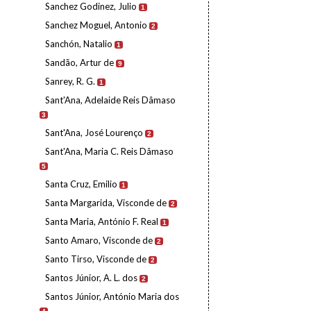
Sanchez Godinez, Julio
1
Sanchez Moguel, Antonio
2
Sanchón, Natalio
1
Sandão, Artur de
9
Sanrey, R. G.
1
Sant'Ana, Adelaide Reis Dâmaso
3
Sant'Ana, José Lourenço
2
Sant'Ana, Maria C. Reis Dâmaso
5
Santa Cruz, Emilio
1
Santa Margarida, Visconde de
2
Santa Maria, António F. Real
1
Santo Amaro, Visconde de
2
Santo Tirso, Visconde de
2
Santos Júnior, A. L. dos
2
Santos Júnior, António Maria dos