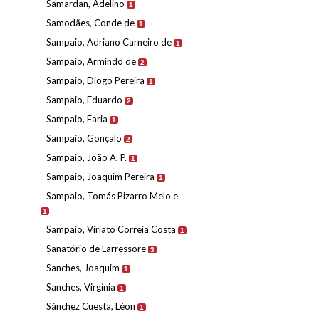
Samardan, Adelino
1
Samodães, Conde de
1
Sampaio, Adriano Carneiro de
1
Sampaio, Armindo de
2
Sampaio, Diogo Pereira
1
Sampaio, Eduardo
2
Sampaio, Faria
1
Sampaio, Gonçalo
2
Sampaio, João A. P.
1
Sampaio, Joaquim Pereira
1
Sampaio, Tomás Pizarro Melo e
1
Sampaio, Viriato Correia Costa
1
Sanatório de Larressore
3
Sanches, Joaquim
1
Sanches, Virgínia
1
Sánchez Cuesta, Léon
1