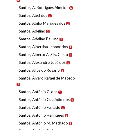
4
Santos, A. Rodrigues Almeida
5
Santos, Abel dos
1
Santos, Abílio Marques dos
2
Santos, Adelino
2
Santos, Adelino Paulino
1
Santos, Albertina Leonor dos
1
Santos, Alberto A. Silv. Costa
3
Santos, Alexandre José dos
1
Santos, Alice do Rosário
3
Santos, Álvaro Rafael de Macedo
1
Santos, António C. dos
1
Santos, António Custódio dos
1
Santos, António Furtado
1
Santos, António Henriques
1
Santos, António M. Machado
1