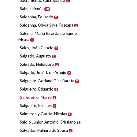
Sacramento, Custódia do
1
Sahue, Renée
10
Saldanha, Eduardo
2
Saldanha, Olívia Silva Toscana
1
Salema, Maria Ricarda de Sande
Mexia
1
Sales, João Capelo
2
Salgado, Augusto
1
Salgado, Heliodoro
2
Salgado, José J. de Araújo
2
Salgueiro, Adriano Dias Barata
2
Salgueiro, Eduardo
2
Salgueiro, Mário
2
Salgueiro, Prestes
3
Salmeron y Garcia, Nicolas
1
Saloio Júnior, António Cristiano
1
Salvador, Palmira de Sousa
2