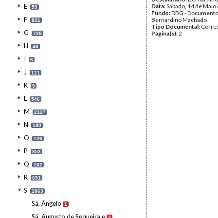
E
Data:
Sábado, 14 de Maio
59
Fundo:
DBG - Document
F
Bernardino Machado
821
Tipo Documental:
Corre
G
Página(s):
2
726
H
46
I
6
J
121
K
9
L
546
M
2127
N
180
O
126
P
853
Q
162
R
691
S
1063
Sá, Ângelo
1
Sá, Augusto de Sequeira e
3