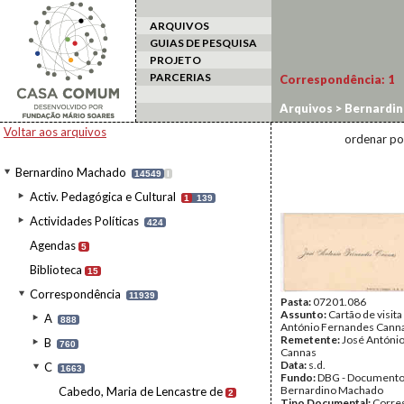
ARQUIVOS
GUIAS DE PESQUISA
PROJETO
PARCERIAS
Correspondência:
1
Arquivos
>
Bernardi
Voltar aos arquivos
ordenar po
Bernardino Machado
14549
I
Activ. Pedagógica e Cultural
1
139
Actividades Políticas
424
Agendas
5
Biblioteca
15
Correspondência
11939
Pasta:
07201.086
Assunto:
Cartão de visita
A
888
António Fernandes Cann
Remetente:
José Antóni
B
760
Cannas
Data:
s.d.
C
1663
Fundo:
DBG - Document
Bernardino Machado
Cabedo, Maria de Lencastre de
2
Tipo Documental:
Corre