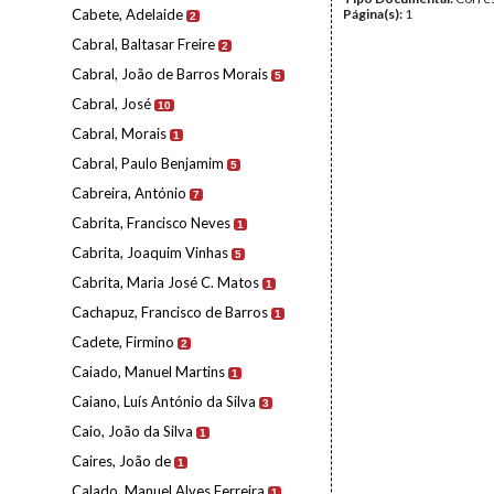
Cabete, Adelaide
Página(s):
1
2
Cabral, Baltasar Freire
2
Cabral, João de Barros Morais
5
Cabral, José
10
Cabral, Morais
1
Cabral, Paulo Benjamim
5
Cabreira, António
7
Cabrita, Francisco Neves
1
Cabrita, Joaquim Vinhas
5
Cabrita, Maria José C. Matos
1
Cachapuz, Francisco de Barros
1
Cadete, Firmino
2
Caiado, Manuel Martins
1
Caiano, Luís António da Silva
3
Caio, João da Silva
1
Caires, João de
1
Calado, Manuel Alves Ferreira
1