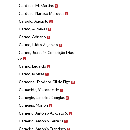
Cardoso, M. Martins
1
Cardoso, Narciso Marques
1
Cargolo, Augusto
3
Carmo, A. Neves
1
Carmo, Adriano
1
Carmo, Isidro Anjos do
1
Carmo, Joaquim Conceição Dias
do
3
Carmo, Lúcia do
2
Carmo, Moisés
1
Carmona, Teodoro Gil de Fig.º
11
Carnaxide, Visconde de
3
Carnegie, Lancelot Douglas
3
Carnegie, Marion
1
Carneiro, António Augusto S.
2
Carneiro, António Ferreira
1
Carneiro, António Francisco
2