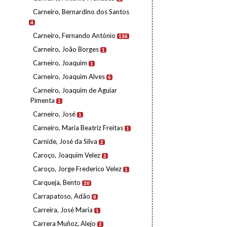
Carneiro, Bernardino dos Santos
4
Carneiro, Fernando António
136
Carneiro, João Borges
1
Carneiro, Joaquim
1
Carneiro, Joaquim Alves
6
Carneiro, Joaquim de Aguiar
Pimenta
1
Carneiro, José
1
Carneiro, Maria Beatriz Freitas
1
Carnide, José da Silva
2
Caroço, Joaquim Velez
2
Caroço, Jorge Frederico Velez
1
Carqueja, Bento
20
Carrapatoso, Adão
8
Carreira, José Maria
1
Carrera Muñoz, Alejo
2