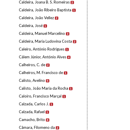
Caldeira, Joana B. S. Romeiras
2
Caldeira, João Ribeiro Baptista
1
Caldeira, João Vellez
2
Caldeira, José
1
Caldeira, Manuel Marcelino
3
Caldeira, Maria Ludovina Costa
2
Caleiro, António Rodrigues
1
Cálem Júnior, António Alves
4
Calheiros, C. de
2
Calheiros, M. Francisco de
1
Calisto, Avelino
5
Calisto, João Maria da Rocha
1
Caloiro, Francisco Marçal
1
Calzada, Carlos J.
1
Calzada, Rafael
1
Camacho, Brito
8
Câmara, Filomeno da
2