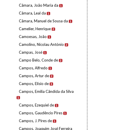
Câmara, João Maria da
1
Câmara, Leal da
1
Câmara, Manuel de Sousa da
1
Camelier, Henrique
2
Camoesas, João
1
Camolino, Nicolau António
2
Campas, José
1
Campo Belo, Conde de
2
Campos, Alfredo
1
Campos, Artur de
2
Campos, Elísio de
3
Campos, Emília Cândida da Silva
1
Campos, Ezequiel de
1
Campos, Gaudêncio Pires
1
Campos, J. Pires de
1
Campos, Joaquim José Ferreira