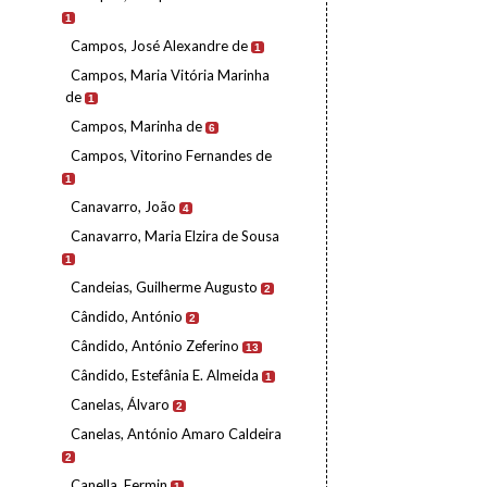
1
Campos, José Alexandre de
1
Campos, Maria Vitória Marinha
de
1
Campos, Marinha de
6
Campos, Vitorino Fernandes de
1
Canavarro, João
4
Canavarro, Maria Elzira de Sousa
1
Candeias, Guilherme Augusto
2
Cândido, António
2
Cândido, António Zeferino
13
Cândido, Estefânia E. Almeida
1
Canelas, Álvaro
2
Canelas, António Amaro Caldeira
2
Canella, Fermin
1