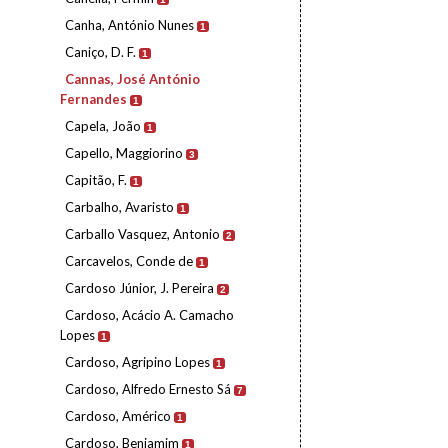
Canha, António Nunes
1
Caniço, D. F.
1
Cannas, José António
Fernandes
1
Capela, João
1
Capello, Maggiorino
3
Capitão, F.
1
Carbalho, Avaristo
1
Carballo Vasquez, Antonio
2
Carcavelos, Conde de
1
Cardoso Júnior, J. Pereira
2
Cardoso, Acácio A. Camacho
Lopes
1
Cardoso, Agripino Lopes
1
Cardoso, Alfredo Ernesto Sá
7
Cardoso, Américo
1
Cardoso, Benjamim
1