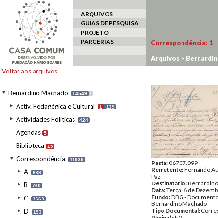
ARQUIVOS
GUIAS DE PESQUISA
PROJETO
PARCERIAS
Correspondência:
1
Arquivos
>
Bernardi
Voltar aos arquivos
Bernardino Machado
14549
I
Activ. Pedagógica e Cultural
1
139
Actividades Políticas
424
Agendas
5
Biblioteca
15
Correspondência
11939
Pasta:
06707.099
Remetente:
Fernando Au
A
888
Paz
Destinatário:
Bernardin
B
760
Data:
Terça, 6 de Dezemb
Fundo:
DBG - Document
C
1663
Bernardino Machado
Tipo Documental:
Corre
D
193
Página(s):
2