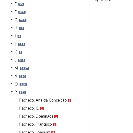
E
59
F
821
G
726
H
46
I
6
J
121
K
9
L
546
M
2127
N
180
O
126
P
853
Pacheco, Ana da Conceição
1
Pacheco, C.
1
Pacheco, Domingos
1
Pacheco, Francisco
1
Pacheco, Joaquim
5