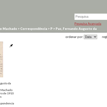
Pesquisa Avançada
no Machado
>
Correspondência
>
P
>
Paz, Fernando Augusto da
ordenar por:
reg
gusto da
o Machado
ro de 1910
os
spondencia