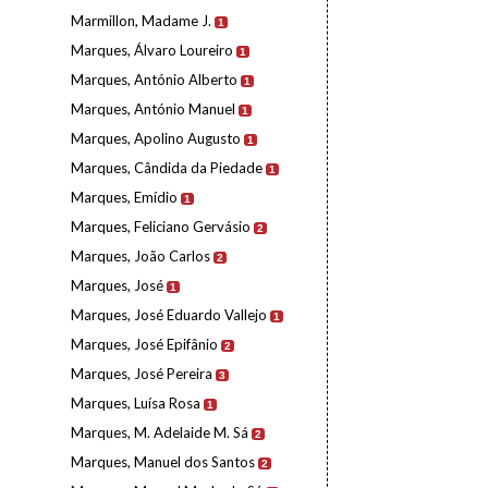
Marmillon, Madame J.
1
Marques, Álvaro Loureiro
1
Marques, António Alberto
1
Marques, António Manuel
1
Marques, Apolino Augusto
1
Marques, Cândida da Piedade
1
Marques, Emídio
1
Marques, Feliciano Gervásio
2
Marques, João Carlos
2
Marques, José
1
Marques, José Eduardo Vallejo
1
Marques, José Epifânio
2
Marques, José Pereira
3
Marques, Luísa Rosa
1
Marques, M. Adelaide M. Sá
2
Marques, Manuel dos Santos
2