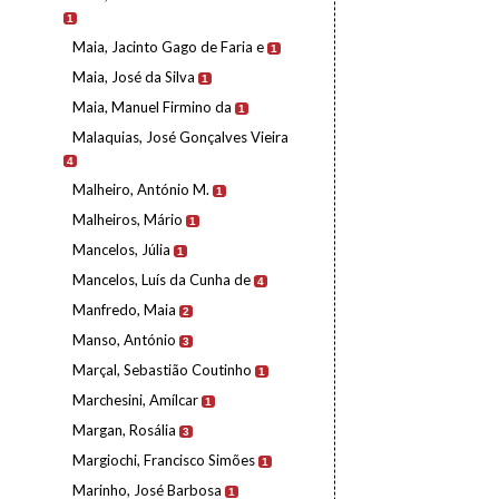
1
Maia, Jacinto Gago de Faria e
1
Maia, José da Silva
1
Maia, Manuel Firmino da
1
Malaquias, José Gonçalves Vieira
4
Malheiro, António M.
1
Malheiros, Mário
1
Mancelos, Júlia
1
Mancelos, Luís da Cunha de
4
Manfredo, Maia
2
Manso, António
3
Marçal, Sebastião Coutinho
1
Marchesini, Amílcar
1
Margan, Rosália
3
Margiochi, Francisco Simões
1
Marinho, José Barbosa
1