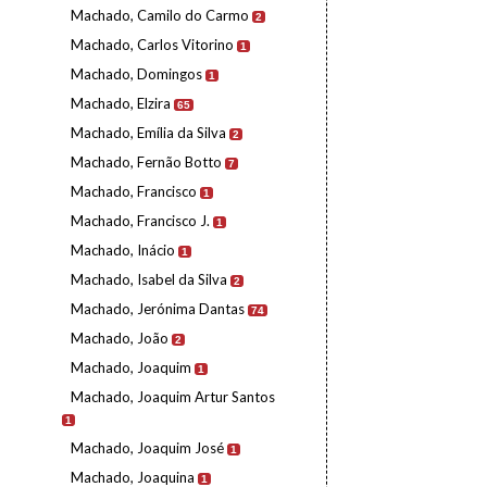
Machado, Camilo do Carmo
2
Machado, Carlos Vitorino
1
Machado, Domingos
1
Machado, Elzira
65
Machado, Emília da Silva
2
Machado, Fernão Botto
7
Machado, Francisco
1
Machado, Francisco J.
1
Machado, Inácio
1
Machado, Isabel da Silva
2
Machado, Jerónima Dantas
74
Machado, João
2
Machado, Joaquim
1
Machado, Joaquim Artur Santos
1
Machado, Joaquim José
1
Machado, Joaquina
1