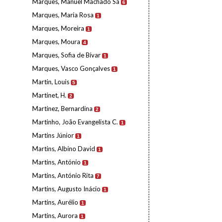
Marques, Manuel Machado Sá
6
Marques, Maria Rosa
1
Marques, Moreira
1
Marques, Moura
4
Marques, Sofia de Bívar
1
Marques, Vasco Gonçalves
1
Martin, Louis
5
Martinet, H.
2
Martinez, Bernardina
2
Martinho, João Evangelista C.
1
Martins Júnior
1
Martins, Albino David
1
Martins, António
1
Martins, António Rita
7
Martins, Augusto Inácio
1
Martins, Aurélio
1
Martins, Aurora
1