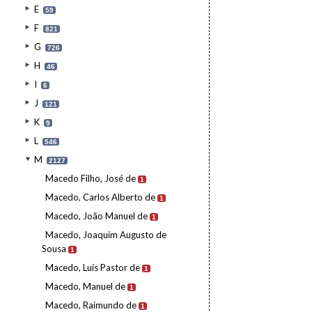
E
59
F
821
G
726
H
46
I
6
J
121
K
9
L
546
M
2127
Macedo Filho, José de
1
Macedo, Carlos Alberto de
1
Macedo, João Manuel de
1
Macedo, Joaquim Augusto de
Sousa
1
Macedo, Luís Pastor de
1
Macedo, Manuel de
1
Macedo, Raimundo de
1