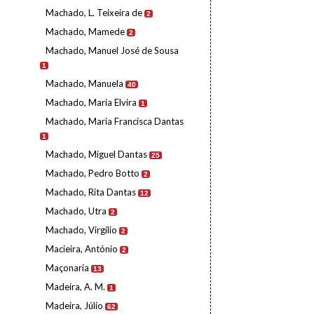
Machado, L. Teixeira de
2
Machado, Mamede
2
Machado, Manuel José de Sousa
1
Machado, Manuela
40
Machado, Maria Elvira
1
Machado, Maria Francisca Dantas
1
Machado, Miguel Dantas
25
Machado, Pedro Botto
2
Machado, Rita Dantas
12
Machado, Utra
2
Machado, Virgílio
2
Macieira, António
2
Maçonaria
13
Madeira, A. M.
1
Madeira, Júlio
62