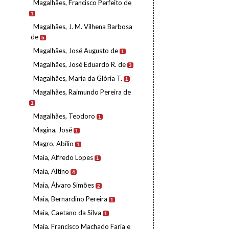
Magalhães, Francisco Perfeito de
1
Magalhães, J. M. Vilhena Barbosa
de
5
Magalhães, José Augusto de
1
Magalhães, José Eduardo R. de
3
Magalhães, Maria da Glória T.
1
Magalhães, Raimundo Pereira de
1
Magalhães, Teodoro
1
Magina, José
1
Magro, Abílio
1
Maia, Alfredo Lopes
1
Maia, Altino
4
Maia, Álvaro Simões
2
Maia, Bernardino Pereira
1
Maia, Caetano da Silva
1
Maia, Francisco Machado Faria e