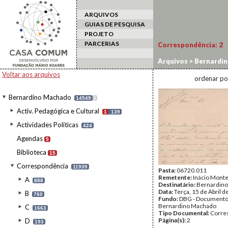
ARQUIVOS
GUIAS DE PESQUISA
PROJETO
PARCERIAS
Correspondência:
2
Arquivos
>
Bernardi
Voltar aos arquivos
ordenar po
Bernardino Machado
14549
I
Activ. Pedagógica e Cultural
1
139
Actividades Políticas
424
Agendas
5
Biblioteca
15
Correspondência
11939
Pasta:
06720.011
Remetente:
Inácio Monte
A
888
Destinatário:
Bernardin
Data:
Terça, 15 de Abril 
B
760
Fundo:
DBG - Document
Bernardino Machado
C
1663
Tipo Documental:
Corre
Página(s):
2
D
193