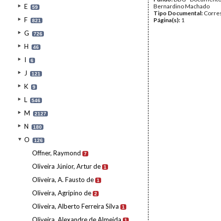
E
Bernardino Machado
59
Tipo Documental:
Corre
F
Página(s):
1
821
G
726
H
46
I
6
J
121
K
9
L
546
M
2127
N
180
O
126
Offner, Raymond
7
Oliveira Júnior, Artur de
1
Oliveira, A. Fausto de
1
Oliveira, Agripino de
2
Oliveira, Alberto Ferreira Silva
1
Oliveira, Alexandre de Almeida
1