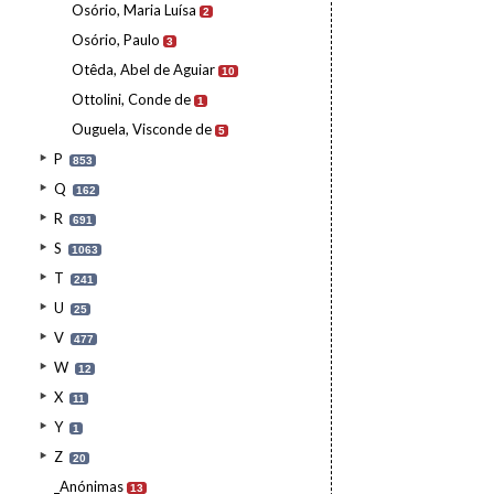
Osório, Maria Luísa
2
Osório, Paulo
3
Otêda, Abel de Aguiar
10
Ottolini, Conde de
1
Ouguela, Visconde de
5
P
853
Q
162
R
691
S
1063
T
241
U
25
V
477
W
12
X
11
Y
1
Z
20
_Anónimas
13