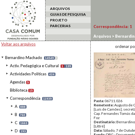
ARQUIVOS
GUIAS DE PESQUISA
PROJETO
PARCERIAS
Correspondência:
1
Arquivos
>
Bernardi
Voltar aos arquivos
ordenar po
Bernardino Machado
14549
I
Activ. Pedagógica e Cultural
1
139
Actividades Políticas
424
Agendas
5
Biblioteca
15
Correspondência
11939
Pasta:
06711.026
Remetente:
Augusto de O
A
888
[Luís de Camões], secretá
Cap. Fernandes Tomás da 
B
760
Foz
Destinatário:
Bernardin
C
1663
[Littré]
Data:
Sábado, 7 de Outub
D
193
Fundo:
DBG - Document