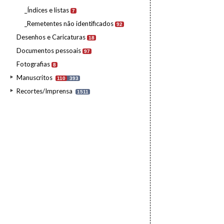
_Índices e listas
7
_Remetentes não identificados
92
Desenhos e Caricaturas
18
Documentos pessoais
97
Fotografias
8
Manuscritos
110
393
Recortes/Imprensa
1511