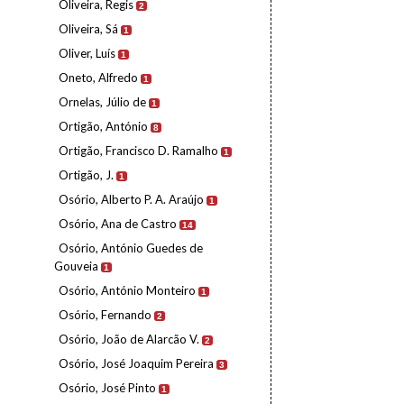
Oliveira, Regis
2
Oliveira, Sá
1
Oliver, Luís
1
Oneto, Alfredo
1
Ornelas, Júlio de
1
Ortigão, António
8
Ortigão, Francisco D. Ramalho
1
Ortigão, J.
1
Osório, Alberto P. A. Araújo
1
Osório, Ana de Castro
14
Osório, António Guedes de
Gouveia
1
Osório, António Monteiro
1
Osório, Fernando
2
Osório, João de Alarcão V.
2
Osório, José Joaquim Pereira
3
Osório, José Pinto
1