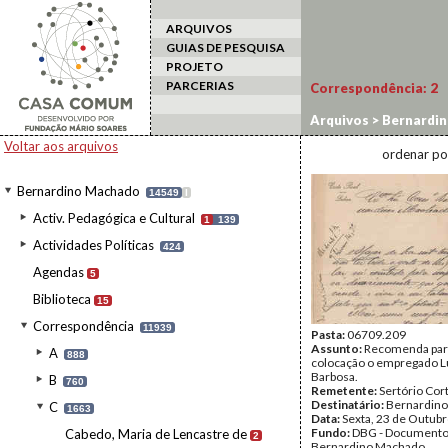
ARQUIVOS
GUIAS DE PESQUISA
PROJETO
PARCERIAS
Correspondência:
2
Arquivos
>
Bernardi
Voltar aos arquivos
ordenar po
Bernardino Machado
14549
I
Activ. Pedagógica e Cultural
1
139
Actividades Políticas
424
Agendas
5
Biblioteca
15
Correspondência
11939
Pasta:
06709.209
Assunto:
Recomenda par
A
888
colocação o empregado L
Barbosa.
B
760
Remetente:
Sertório Cor
Destinatário:
Bernardin
C
1663
Data:
Sexta, 23 de Outub
Fundo:
DBG - Document
Cabedo, Maria de Lencastre de
2
Bernardino Machado