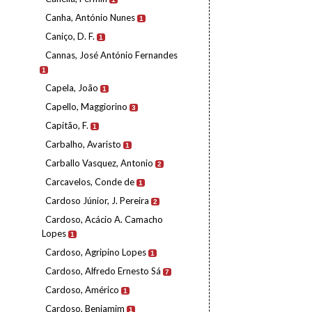
Canha, António Nunes
1
Caniço, D. F.
1
Cannas, José António Fernandes
1
Capela, João
1
Capello, Maggiorino
3
Capitão, F.
1
Carbalho, Avaristo
1
Carballo Vasquez, Antonio
2
Carcavelos, Conde de
1
Cardoso Júnior, J. Pereira
2
Cardoso, Acácio A. Camacho
Lopes
1
Cardoso, Agripino Lopes
1
Cardoso, Alfredo Ernesto Sá
7
Cardoso, Américo
1
Cardoso, Benjamim
1