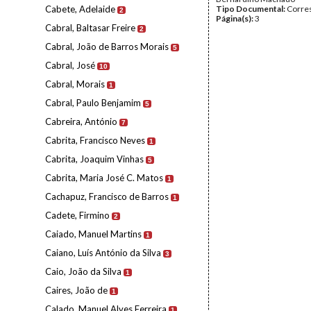
Cabete, Adelaide
Tipo Documental:
Corre
2
Página(s):
3
Cabral, Baltasar Freire
2
Cabral, João de Barros Morais
5
Cabral, José
10
Cabral, Morais
1
Cabral, Paulo Benjamim
5
Cabreira, António
7
Cabrita, Francisco Neves
1
Cabrita, Joaquim Vinhas
5
Cabrita, Maria José C. Matos
1
Cachapuz, Francisco de Barros
1
Cadete, Firmino
2
Caiado, Manuel Martins
1
Caiano, Luís António da Silva
3
Caio, João da Silva
1
Caires, João de
1
Calado, Manuel Alves Ferreira
1