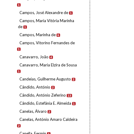
1
Campos, José Alexandre de
1
Campos, Maria Vitória Marinha
de
1
Campos, Marinha de
6
Campos, Vitorino Fernandes de
1
Canavarro, João
4
Canavarro, Maria Elzira de Sousa
1
Candeias, Guilherme Augusto
2
Cândido, António
2
Cândido, António Zeferino
13
Cândido, Estefânia E. Almeida
1
Canelas, Álvaro
2
Canelas, António Amaro Caldeira
2
Canella, Fermin
1