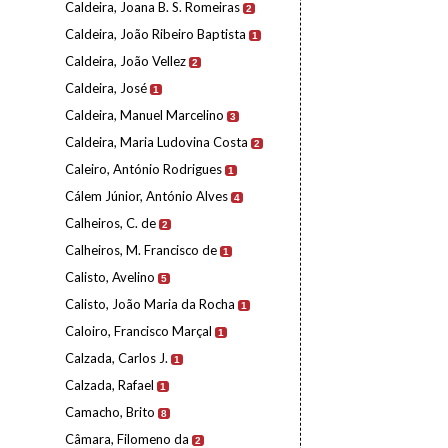
Caldeira, Joana B. S. Romeiras
2
Caldeira, João Ribeiro Baptista
1
Caldeira, João Vellez
2
Caldeira, José
1
Caldeira, Manuel Marcelino
3
Caldeira, Maria Ludovina Costa
2
Caleiro, António Rodrigues
1
Cálem Júnior, António Alves
4
Calheiros, C. de
2
Calheiros, M. Francisco de
1
Calisto, Avelino
5
Calisto, João Maria da Rocha
1
Caloiro, Francisco Marçal
1
Calzada, Carlos J.
1
Calzada, Rafael
1
Camacho, Brito
8
Câmara, Filomeno da
2