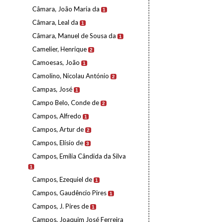
Câmara, João Maria da
1
Câmara, Leal da
1
Câmara, Manuel de Sousa da
1
Camelier, Henrique
2
Camoesas, João
1
Camolino, Nicolau António
2
Campas, José
1
Campo Belo, Conde de
2
Campos, Alfredo
1
Campos, Artur de
2
Campos, Elísio de
3
Campos, Emília Cândida da Silva
1
Campos, Ezequiel de
1
Campos, Gaudêncio Pires
1
Campos, J. Pires de
1
Campos, Joaquim José Ferreira