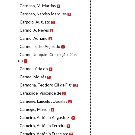
Cardoso, M. Martins
1
Cardoso, Narciso Marques
1
Cargolo, Augusto
3
Carmo, A. Neves
1
Carmo, Adriano
1
Carmo, Isidro Anjos do
1
Carmo, Joaquim Conceição Dias
do
3
Carmo, Lúcia do
2
Carmo, Moisés
1
Carmona, Teodoro Gil de Fig.º
11
Carnaxide, Visconde de
3
Carnegie, Lancelot Douglas
3
Carnegie, Marion
1
Carneiro, António Augusto S.
2
Carneiro, António Ferreira
1
Carneiro, António Francisco
2