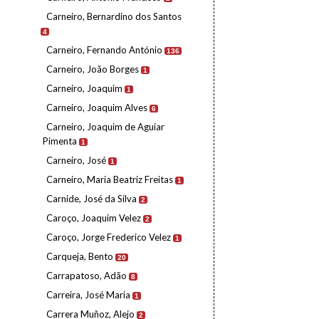
Carneiro, Bernardino dos Santos
4
Carneiro, Fernando António
136
Carneiro, João Borges
1
Carneiro, Joaquim
1
Carneiro, Joaquim Alves
6
Carneiro, Joaquim de Aguiar
Pimenta
1
Carneiro, José
1
Carneiro, Maria Beatriz Freitas
1
Carnide, José da Silva
2
Caroço, Joaquim Velez
2
Caroço, Jorge Frederico Velez
1
Carqueja, Bento
20
Carrapatoso, Adão
8
Carreira, José Maria
1
Carrera Muñoz, Alejo
2