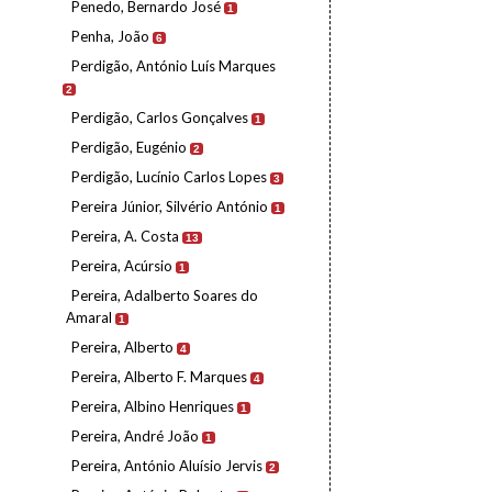
Penedo, Bernardo José
1
Penha, João
6
Perdigão, António Luís Marques
2
Perdigão, Carlos Gonçalves
1
Perdigão, Eugénio
2
Perdigão, Lucínio Carlos Lopes
3
Pereira Júnior, Silvério António
1
Pereira, A. Costa
13
Pereira, Acúrsio
1
Pereira, Adalberto Soares do
Amaral
1
Pereira, Alberto
4
Pereira, Alberto F. Marques
4
Pereira, Albino Henriques
1
Pereira, André João
1
Pereira, António Aluísio Jervis
2