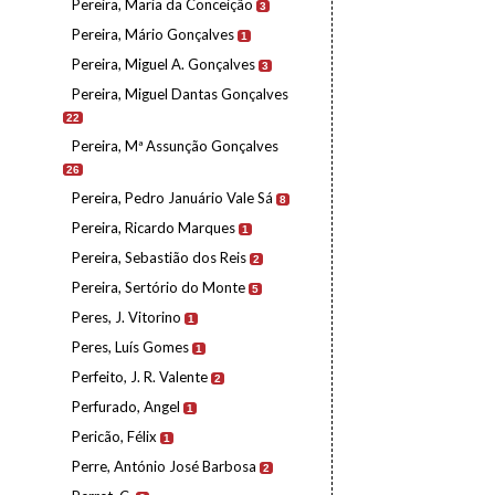
Pereira, Maria da Conceição
3
Pereira, Mário Gonçalves
1
Pereira, Miguel A. Gonçalves
3
Pereira, Miguel Dantas Gonçalves
22
Pereira, Mª Assunção Gonçalves
26
Pereira, Pedro Januário Vale Sá
8
Pereira, Ricardo Marques
1
Pereira, Sebastião dos Reis
2
Pereira, Sertório do Monte
5
Peres, J. Vitorino
1
Peres, Luís Gomes
1
Perfeito, J. R. Valente
2
Perfurado, Angel
1
Pericão, Félix
1
Perre, António José Barbosa
2