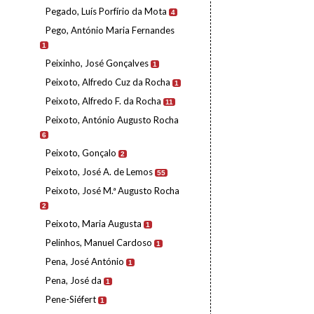
Pegado, Luís Porfírio da Mota
4
Pego, António Maria Fernandes
1
Peixinho, José Gonçalves
1
Peixoto, Alfredo Cuz da Rocha
1
Peixoto, Alfredo F. da Rocha
11
Peixoto, António Augusto Rocha
6
Peixoto, Gonçalo
2
Peixoto, José A. de Lemos
55
Peixoto, José M.ª Augusto Rocha
2
Peixoto, Maria Augusta
1
Pelinhos, Manuel Cardoso
1
Pena, José António
1
Pena, José da
1
Pene-Siéfert
1