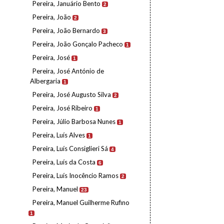
Pereira, Januário Bento
2
Pereira, João
2
Pereira, João Bernardo
3
Pereira, João Gonçalo Pacheco
1
Pereira, José
1
Pereira, José António de
Albergaria
1
Pereira, José Augusto Silva
2
Pereira, José Ribeiro
1
Pereira, Júlio Barbosa Nunes
1
Pereira, Luís Alves
1
Pereira, Luís Consiglieri Sá
4
Pereira, Luís da Costa
6
Pereira, Luís Inocêncio Ramos
2
Pereira, Manuel
23
Pereira, Manuel Guilherme Rufino
1