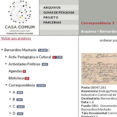
ARQUIVOS
GUIAS DE PESQUISA
PROJETO
PARCERIAS
Correspondência:
3
Arquivos
>
Bernardi
Voltar aos arquivos
ordenar po
Bernardino Machado
14549
I
Activ. Pedagógica e Cultural
1
139
Actividades Políticas
424
Agendas
5
Biblioteca
15
Correspondência
11939
Pasta:
08047.281
Remetente:
Rodrigo Pinto
A
888
Industrial e Comercial de
Destinatário:
Bernardin
B
760
Data:
s.d.
Fundo:
DBG - Document
C
1663
Bernardino Machado
Tipo Documental:
Corre
D
193
Página(s):
1