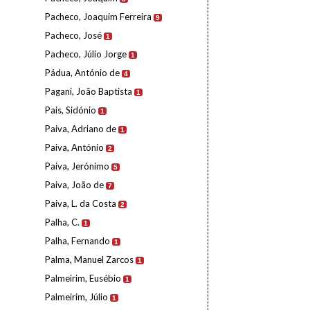
Pacheco, Joaquim Ferreira
9
Pacheco, José
1
Pacheco, Júlio Jorge
1
Pádua, António de
4
Pagani, João Baptista
1
Pais, Sidónio
1
Paiva, Adriano de
1
Paiva, António
2
Paiva, Jerónimo
5
Paiva, João de
7
Paiva, L. da Costa
2
Palha, C.
1
Palha, Fernando
1
Palma, Manuel Zarcos
1
Palmeirim, Eusébio
1
Palmeirim, Júlio
1