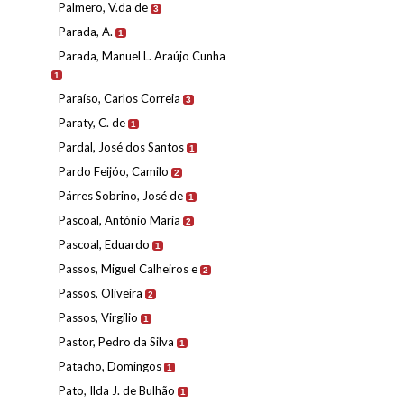
Palmero, V.da de
3
Parada, A.
1
Parada, Manuel L. Araújo Cunha
1
Paraíso, Carlos Correia
3
Paraty, C. de
1
Pardal, José dos Santos
1
Pardo Feijóo, Camilo
2
Párres Sobrino, José de
1
Pascoal, António Maria
2
Pascoal, Eduardo
1
Passos, Miguel Calheiros e
2
Passos, Oliveira
2
Passos, Virgílio
1
Pastor, Pedro da Silva
1
Patacho, Domingos
1
Pato, Ilda J. de Bulhão
1