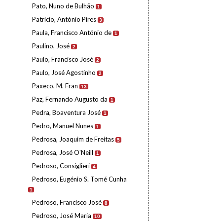
Pato, Nuno de Bulhão
1
Patrício, António Pires
3
Paula, Francisco António de
1
Paulino, José
2
Paulo, Francisco José
2
Paulo, José Agostinho
2
Paxeco, M. Fran
13
Paz, Fernando Augusto da
1
Pedra, Boaventura José
1
Pedro, Manuel Nunes
1
Pedrosa, Joaquim de Freitas
5
Pedrosa, José O'Neill
1
Pedroso, Consiglieri
4
Pedroso, Eugénio S. Tomé Cunha
1
Pedroso, Francisco José
8
Pedroso, José Maria
10