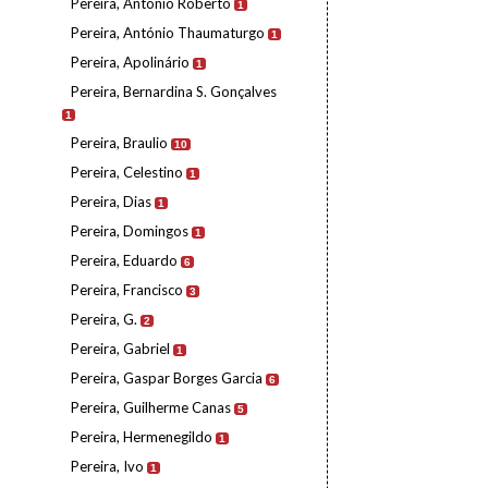
Pereira, António Roberto
1
Pereira, António Thaumaturgo
1
Pereira, Apolinário
1
Pereira, Bernardina S. Gonçalves
1
Pereira, Braulio
10
Pereira, Celestino
1
Pereira, Dias
1
Pereira, Domingos
1
Pereira, Eduardo
6
Pereira, Francisco
3
Pereira, G.
2
Pereira, Gabriel
1
Pereira, Gaspar Borges Garcia
6
Pereira, Guilherme Canas
5
Pereira, Hermenegildo
1
Pereira, Ivo
1