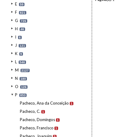
E
59
F
821
G
726
H
46
I
6
J
121
K
9
L
546
M
2127
N
180
O
126
P
853
Pacheco, Ana da Conceição
1
Pacheco, C.
1
Pacheco, Domingos
1
Pacheco, Francisco
1
Pacheco, Joaquim
5