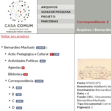
ARQUIVOS
GUIAS DE PESQUISA
PROJETO
PARCERIAS
Correspondência:
2
Arquivos
>
Bernardi
Voltar aos arquivos
Bernardino Machado
14549
I
Activ. Pedagógica e Cultural
1
139
Actividades Políticas
424
Agendas
5
Biblioteca
15
Correspondência
11939
Pasta:
07201.071
Remetente:
Adalberto Ve
A
888
Destinatário:
Bernardin
Data:
s.d.
B
760
Fundo:
DBG - Document
Bernardino Machado
C
1663
Tipo Documental:
Corre
Página(s):
1
D
193