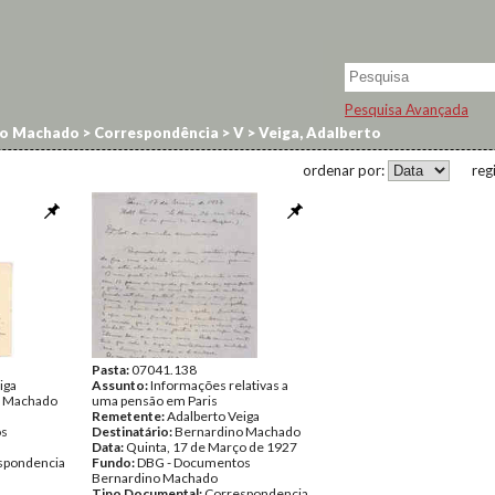
Pesquisa Avançada
no Machado
>
Correspondência
>
V
>
Veiga, Adalberto
ordenar por:
reg
Pasta:
07041.138
iga
Assunto:
Informações relativas a
o Machado
uma pensão em Paris
Remetente:
Adalberto Veiga
os
Destinatário:
Bernardino Machado
Data:
Quinta, 17 de Março de 1927
spondencia
Fundo:
DBG - Documentos
Bernardino Machado
Tipo Documental:
Correspondencia