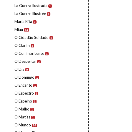
La Guerra Ilustrada
1
La Guerre Illustrée
1
Maria Rita
2
Miau
14
O Cidadão Soldado
1
O Clarim
1
O Conimbricense
1
O Despertar
3
O Dia
9
O Domingo
1
O Encanto
1
O Espectro
2
O Espelho
1
O Malho
1
O Matias
1
O Mundo
16