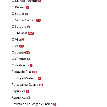
O Mundo Elegante
1
O Recreio
1
O Século
1
O Século Cómico
52
O Sorvete
1
O Thalassa
105
O Vira
1
O Zé
41
Ocidente
10
Os Pontos
1
Os Ridículos
1
Papagaio Real
20
Portugal Moderno
6
Portugal na Guerra
12
República
3
Repúblicas
5
Revista de Educação e Ensino
1