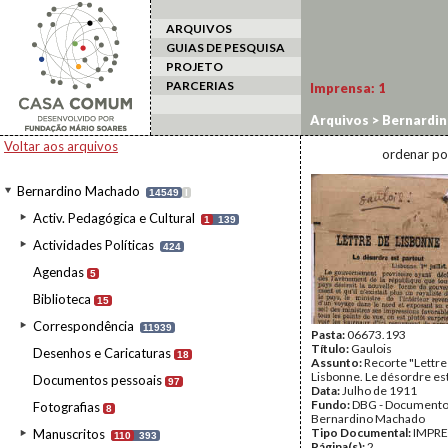
ARQUIVOS
GUIAS DE PESQUISA
PROJETO
PARCERIAS
Imprensa:
1
Arquivos
>
Bernardi
Voltar aos arquivos
ordenar po
Bernardino Machado
14549
I
Activ. Pedagógica e Cultural
1
139
Actividades Políticas
424
Agendas
5
Biblioteca
15
Correspondência
11939
Pasta:
06673.193
Título:
Gaulois
Desenhos e Caricaturas
18
Assunto:
Recorte "Lettre
Lisbonne. Le désordre est
Documentos pessoais
97
Data:
Julho de 1911
Fundo:
DBG - Document
Fotografias
8
Bernardino Machado
Tipo Documental:
IMPR
Manuscritos
110
393
Página(s):
2