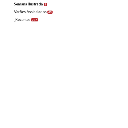
Semana Ilustrada
1
Varões Assinalados
43
_Recortes
787