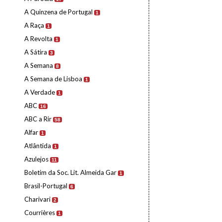
A Quinzena de Portugal
1
A Raça
1
A Revolta
1
A Sátira
3
A Semana
8
A Semana de Lisboa
1
A Verdade
1
ABC
16
ABC a Rir
58
Alfar
1
Atlântida
1
Azulejos
11
Boletim da Soc. Lit. Almeida Gar
1
Brasil-Portugal
6
Charivari
2
Courrières
1