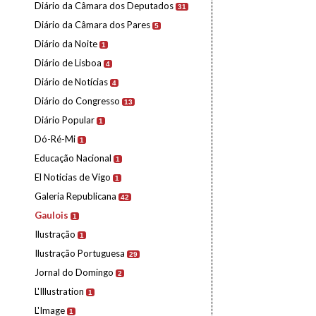
Diário da Câmara dos Deputados
31
Diário da Câmara dos Pares
5
Diário da Noite
1
Diário de Lisboa
4
Diário de Notícias
4
Diário do Congresso
13
Diário Popular
1
Dó-Ré-Mi
1
Educação Nacional
1
El Noticias de Vigo
1
Galeria Republicana
42
Gaulois
1
Ilustração
1
Ilustração Portuguesa
29
Jornal do Domingo
2
L'Illustration
1
L'Image
1