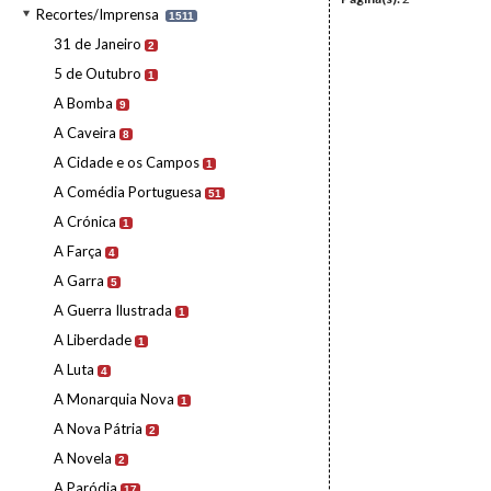
Recortes/Imprensa
1511
31 de Janeiro
2
5 de Outubro
1
A Bomba
9
A Caveira
8
A Cidade e os Campos
1
A Comédia Portuguesa
51
A Crónica
1
A Farça
4
A Garra
5
A Guerra Ilustrada
1
A Liberdade
1
A Luta
4
A Monarquia Nova
1
A Nova Pátria
2
A Novela
2
A Paródia
17