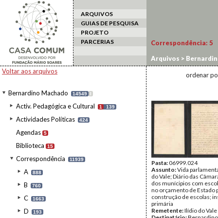
ARQUIVOS
GUIAS DE PESQUISA
PROJETO
PARCERIAS
Correspondência:
5
Arquivos
>
Bernardi
Voltar aos arquivos
ordenar po
Bernardino Machado
14549
I
Activ. Pedagógica e Cultural
1
139
Actividades Políticas
424
Agendas
5
Biblioteca
15
Correspondência
11939
Pasta:
06999.024
Assunto:
Vida parlamentar
A
888
do Vale; Diário das Câmar
dos munícipios com escol
B
760
no orçamento de Estado 
construção de escolas; i
C
1663
primária
Remetente:
Ilídio do Vale
D
193
Destinatário:
Bernardin