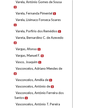
Varela, António Gomes de Sousa
3
Varela, Fernanda Pimentel
1
Varela, Lisímaco Fonseca Soares
1
Varela, Porfírio dos Remédios
1
Vareta, Bernardino C. de Azevedo
4
Vargas, Afonso
1
Vargas, Manuel F.
5
Vasco, Joaquim
1
Vasconcelos, Adriano Mendes de
4
Vasconcelos, Amélia de
1
Vasconcelos, António de
3
Vasconcelos, António Ferreira dos
Santos
1
Vasconcelos, António T. Pereira