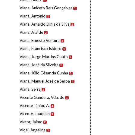
1
Viana, Aniceto Reis Gonçalves
1
Viana, António
1
Viana, Arnaldo Dinis da Silva
1
Viana, Ataíde
2
Viana, Ernesto Ventura
1
Viana, Francisco Isidoro
1
Viana, Jorge Martins Couto
2
Viana, José da Silveira
1
Viana, Júlio César da Cunha
1
Viana, Manuel José de Serpa
4
Viana, Serra
2
Vicente Gándara, Vda. de
1
Vicente Júnior, A.
4
Vicente, Joaquim
1
Victor, Jaime
2
Vidal, Angelina
1