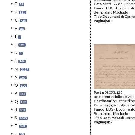
E
Data:
Sexta, 27 de Junho 
59
Fundo:
DBG - Document
F
Bernardino Machado
821
Tipo Documental:
Corre
G
Página(s):
2
726
H
46
I
6
J
121
K
9
L
546
M
2127
N
180
O
126
Pasta:
08053.120
P
853
Remetente:
Ilídio do Vale
Destinatário:
Bernardin
Q
162
Data:
Terça, 4 de Agosto 
Fundo:
DBG - Document
R
691
Bernardino Machado
S
Tipo Documental:
Corre
1063
Página(s):
2
T
241
U
25