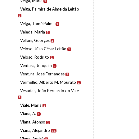
Veiga, Maria
1
Veiga, Palmira de Almeida Leitão
2
Veiga, Tomé Palma
1
Veleda, Maria
3
Velloni, Georges
4
Veloso, Júlio César Leitão
1
Veloso, Rodrigo
1
Ventura, Joaquim
2
Ventura, José Fernandes
1
Vermelho, Alberto M. Mourato
1
Vesadas, João Bernardo do Vale
1
Viale, Maria
1
Viana, A.
1
Viana, Afonso
1
Viana, Alejandro
14
Viana, André