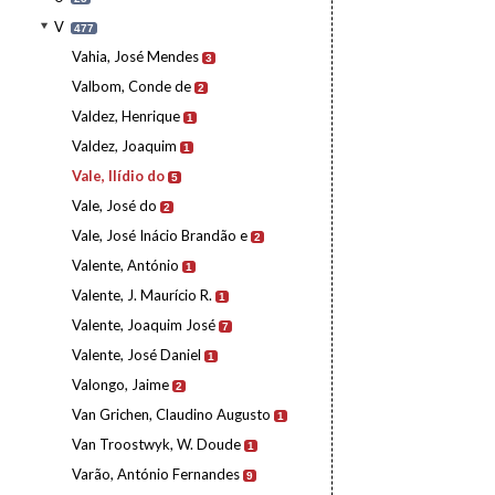
V
477
Vahia, José Mendes
3
Valbom, Conde de
2
Valdez, Henrique
1
Valdez, Joaquim
1
Vale, Ilídio do
5
Vale, José do
2
Vale, José Inácio Brandão e
2
Valente, António
1
Valente, J. Maurício R.
1
Valente, Joaquim José
7
Valente, José Daniel
1
Valongo, Jaime
2
Van Grichen, Claudino Augusto
1
Van Troostwyk, W. Doude
1
Varão, António Fernandes
9