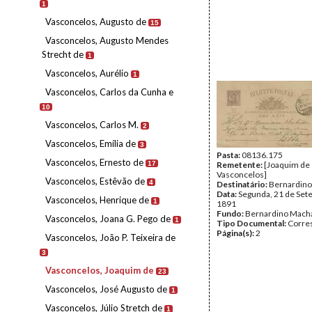
1
Vasconcelos, Augusto de
15
Vasconcelos, Augusto Mendes
Strecht de
1
Vasconcelos, Aurélio
1
Vasconcelos, Carlos da Cunha e
10
Vasconcelos, Carlos M.
2
Vasconcelos, Emília de
3
Pasta:
08136.175
Vasconcelos, Ernesto de
17
Remetente:
[Joaquim de
Vasconcelos]
Vasconcelos, Estêvão de
4
Destinatário:
Bernardin
Data:
Segunda, 21 de Set
Vasconcelos, Henrique de
1
1891
Fundo:
Bernardino Mach
Vasconcelos, Joana G. Pego de
1
Tipo Documental:
Corre
Página(s):
2
Vasconcelos, João P. Teixeira de
3
Vasconcelos, Joaquim de
23
Vasconcelos, José Augusto de
1
Vasconcelos, Júlio Stretch de
1