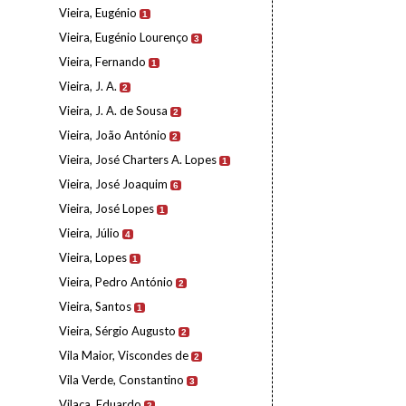
Vieira, Eugénio
1
Vieira, Eugénio Lourenço
3
Vieira, Fernando
1
Vieira, J. A.
2
Vieira, J. A. de Sousa
2
Vieira, João António
2
Vieira, José Charters A. Lopes
1
Vieira, José Joaquim
6
Vieira, José Lopes
1
Vieira, Júlio
4
Vieira, Lopes
1
Vieira, Pedro António
2
Vieira, Santos
1
Vieira, Sérgio Augusto
2
Vila Maior, Viscondes de
2
Vila Verde, Constantino
3
Vilaça, Eduardo
2