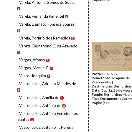
Varela, António Gomes de Sousa
3
Varela, Fernanda Pimentel
1
Varela, Lisímaco Fonseca Soares
1
Varela, Porfírio dos Remédios
1
Vareta, Bernardino C. de Azevedo
4
Vargas, Afonso
1
Vargas, Manuel F.
5
Pasta:
08136.173
Vasco, Joaquim
1
Remetente:
Joaquim de
Vasconcelos]
Vasconcelos, Adriano Mendes de
Destinatário:
Bernardin
Data:
Quarta, 26 de Agos
4
Fundo:
Bernardino Mach
Vasconcelos, Amélia de
1
Tipo Documental:
Corre
Página(s):
2
Vasconcelos, António de
3
Vasconcelos, António Ferreira dos
Santos
1
Vasconcelos, António T. Pereira