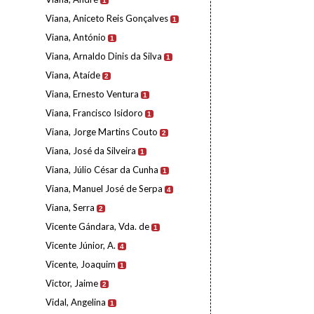
1
Viana, Aniceto Reis Gonçalves
1
Viana, António
1
Viana, Arnaldo Dinis da Silva
1
Viana, Ataíde
2
Viana, Ernesto Ventura
1
Viana, Francisco Isidoro
1
Viana, Jorge Martins Couto
2
Viana, José da Silveira
1
Viana, Júlio César da Cunha
1
Viana, Manuel José de Serpa
4
Viana, Serra
2
Vicente Gándara, Vda. de
1
Vicente Júnior, A.
4
Vicente, Joaquim
1
Victor, Jaime
2
Vidal, Angelina
1