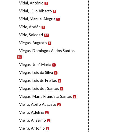
Vidal, António
2
Vidal, Júlio Alberto
1
Vidal, Manuel Alegria
1
Vide, Abdón
1
Vide, Soledad
16
Viegas, Augusto
1
Viegas, Domingos A. dos Santos
15
Viegas, José Maria
1
Viegas, Luís da Silva
1
Viegas, Luís de Freitas
1
Viegas, Luís dos Santos
5
Viegas, Maria Francisca Santos
1
Vieira, Abílio Augusto
2
Vieira, Adelino
1
Vieira, Anselmo
2
Vieira, António
1