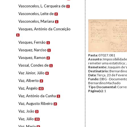
Vasconcelos, L. Cerqueira de
2
Vasconcelos, Leite de
2
Vasconcelos, Mariana
1
Vasques, António da Conceição
1
Vasques, Fernão
1
Vasquez, Narciso
1
Pasta:
07027.081
Vasquez, Ramon
2
Assunto:
Impossibilidade
remeter uma estatística;
Vassal, Condes de
1
Remetente:
Joaquim de 
Destinatário:
Bernardin
Vaz Júnior, Júlio
8
Data:
Terça, 23 de Fevere
Fundo:
DBG - Document
Vaz, Alberto
2
Bernardino Machado
Tipo Documental:
Corre
Vaz, Ângelo
43
Página(s):
1
Vaz, António da Cunha
1
Vaz, Augusto Ribeiro
2
Vaz, João
3
Vaz, Júlio
33
Vaz, Maria
9