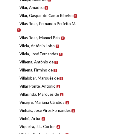
Vilar, Amadeu
1
Vilar, Gaspar do Canto Ribeiro
2
Vilas Boas, Fernando Perfeito M.
1
Vilas Boas, Manuel Pais
2
Vilela, António Lobo
2
Vilela, José Fernandes
1
Vilhena, António de
1
Vilhena, Firmino de
1
Villalobar, Marquês de
9
Villar Ponte, António
2
Villasinda, Marquês de
1
Vinagre, Mariana Cândida
1
Vinhais, José Pires Fernandes
1
Vinhó, Artur
3
Viqueira, J. L. Corton
4