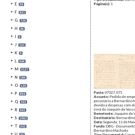
E
Página(s):
1
59
F
821
G
726
H
46
I
6
J
121
K
9
L
546
M
2127
N
180
O
126
Pasta:
07027.075
P
853
Assunto:
Pedido de emp
pecuniário a Bernardino
Q
162
devido a despesas com d
irmã de Joaquim de Vasc
R
691
Remetente:
Joaquim de 
S
Destinatário:
Bernardin
1063
Data:
Segunda, 11 de Mai
T
Fundo:
DBG - Document
241
Bernardino Machado
U
Tipo Documental:
Corre
25