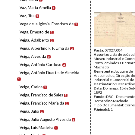
Vaz, Maria Amélia
1
Vaz, Rita
1
Vega de la Iglesia, Francisco de
1
Vega, Ernesto de
1
Veiga, Adalberto
2
Veiga, Albertino F. F. Lima da
2
Pasta:
07027.084
Assunto:
Lista de opúscu
Veiga, Alves da
9
Museu Industrial e Comer
Porto, enviados a Bernar
Veiga, António Cardoso
4
Machado
Remetente:
Joaquim de
Veiga, António Duarte de Almeida
Vasconcelos, Direcção d
1
Industrial e Comercial do
Destinatário:
Bernardin
Veiga, Carlos
1
Data:
Domingo, 18 de Se
1892
Veiga, Francisco de Sales
1
Fundo:
DBG - Document
Bernardino Machado
Veiga, Francisco Maria da
1
Tipo Documental:
Corre
Página(s):
1
Veiga, Júlio
1
Veiga, Júlio Augusto Alves da
1
Veiga, Luís Madeira
1