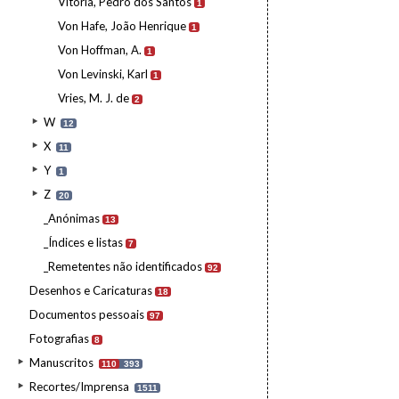
Vitória, Pedro dos Santos
1
Von Hafe, João Henrique
1
Von Hoffman, A.
1
Von Levinski, Karl
1
Vries, M. J. de
2
W
12
X
11
Y
1
Z
20
_Anónimas
13
_Índices e listas
7
_Remetentes não identificados
92
Desenhos e Caricaturas
18
Documentos pessoais
97
Fotografias
8
Manuscritos
110
393
Recortes/Imprensa
1511