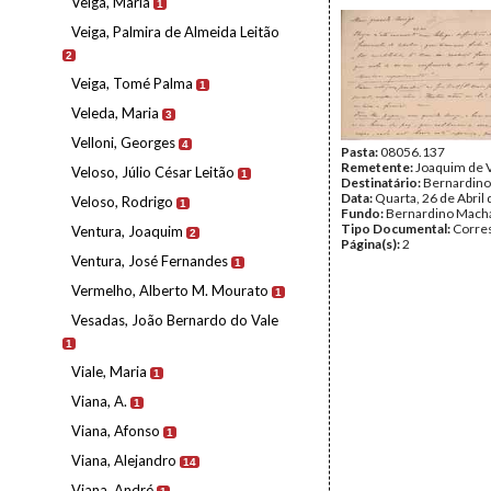
Veiga, Maria
1
Veiga, Palmira de Almeida Leitão
2
Veiga, Tomé Palma
1
Veleda, Maria
3
Velloni, Georges
4
Pasta:
08056.137
Remetente:
Joaquim de 
Veloso, Júlio César Leitão
1
Destinatário:
Bernardin
Data:
Quarta, 26 de Abril
Veloso, Rodrigo
1
Fundo:
Bernardino Mach
Tipo Documental:
Corre
Ventura, Joaquim
2
Página(s):
2
Ventura, José Fernandes
1
Vermelho, Alberto M. Mourato
1
Vesadas, João Bernardo do Vale
1
Viale, Maria
1
Viana, A.
1
Viana, Afonso
1
Viana, Alejandro
14
Viana, André