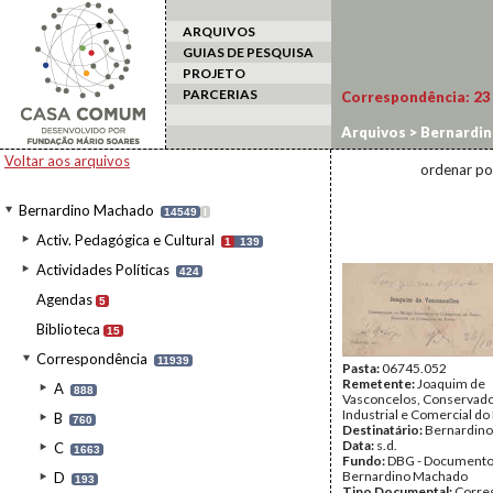
ARQUIVOS
GUIAS DE PESQUISA
PROJETO
PARCERIAS
Correspondência:
23
Arquivos
>
Bernardi
Voltar aos arquivos
ordenar po
Bernardino Machado
14549
I
Activ. Pedagógica e Cultural
1
139
Actividades Políticas
424
Agendas
5
Biblioteca
15
Correspondência
11939
Pasta:
06745.052
Remetente:
Joaquim de
A
888
Vasconcelos, Conservad
Industrial e Comercial do
B
760
Destinatário:
Bernardin
Data:
s.d.
C
1663
Fundo:
DBG - Document
Bernardino Machado
D
193
Tipo Documental:
Corre