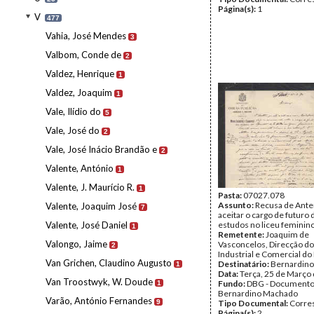
Página(s):
1
V
477
Vahia, José Mendes
3
Valbom, Conde de
2
Valdez, Henrique
1
Valdez, Joaquim
1
Vale, Ilídio do
5
Vale, José do
2
Vale, José Inácio Brandão e
2
Valente, António
1
Valente, J. Maurício R.
1
Pasta:
07027.078
Assunto:
Recusa de Ant
Valente, Joaquim José
7
aceitar o cargo de futuro 
Valente, José Daniel
estudos no liceu feminin
1
Remetente:
Joaquim de
Valongo, Jaime
Vasconcelos, Direcção d
2
Industrial e Comercial do
Van Grichen, Claudino Augusto
Destinatário:
Bernardin
1
Data:
Terça, 25 de Março
Van Troostwyk, W. Doude
Fundo:
DBG - Document
1
Bernardino Machado
Varão, António Fernandes
9
Tipo Documental:
Corre
Página(s):
2