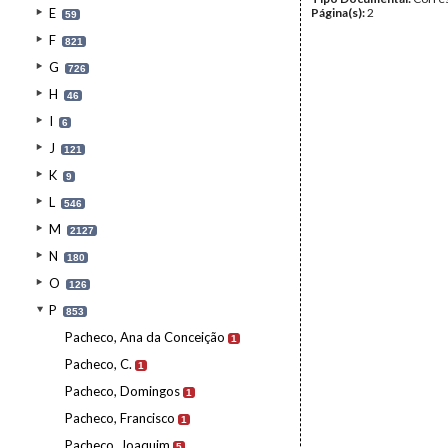
E
Página(s):
2
59
F
821
G
726
H
46
I
6
J
121
K
9
L
546
M
2127
N
180
O
126
P
853
Pacheco, Ana da Conceição
1
Pacheco, C.
1
Pacheco, Domingos
1
Pacheco, Francisco
1
Pacheco, Joaquim
5