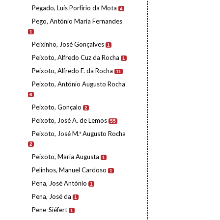
Pegado, Luís Porfírio da Mota
4
Pego, António Maria Fernandes
1
Peixinho, José Gonçalves
1
Peixoto, Alfredo Cuz da Rocha
1
Peixoto, Alfredo F. da Rocha
11
Peixoto, António Augusto Rocha
6
Peixoto, Gonçalo
2
Peixoto, José A. de Lemos
55
Peixoto, José M.ª Augusto Rocha
2
Peixoto, Maria Augusta
1
Pelinhos, Manuel Cardoso
1
Pena, José António
1
Pena, José da
1
Pene-Siéfert
1