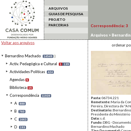
ARQUIVOS
GUIAS DE PESQUISA
PROJETO
PARCERIAS
Correspondência:
3
Arquivos
>
Bernardi
Voltar aos arquivos
ordenar po
Bernardino Machado
14549
I
Activ. Pedagógica e Cultural
1
139
Actividades Políticas
424
Agendas
5
Biblioteca
15
Correspondência
11939
Pasta:
06734.221
Remetente:
Maria da Co
A
888
Pereira, Directora de "A N
Destinatário:
Bernardino
B
760
Presidente do Ministério
Data:
s.d.
C
1663
Fundo:
DBG - Document
Bernardino Machado
D
193
Tipo Documental:
Corre