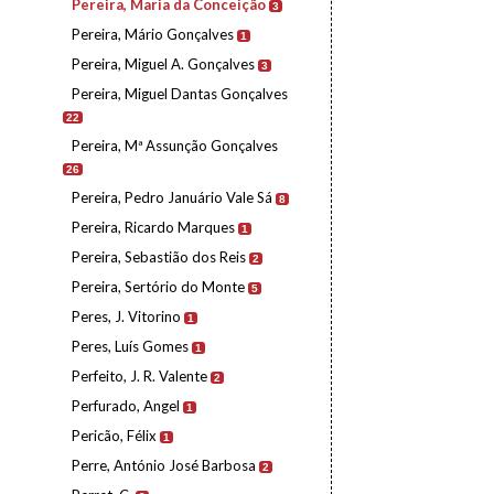
Pereira, Maria da Conceição
3
Pereira, Mário Gonçalves
1
Pereira, Miguel A. Gonçalves
3
Pereira, Miguel Dantas Gonçalves
22
Pereira, Mª Assunção Gonçalves
26
Pereira, Pedro Januário Vale Sá
8
Pereira, Ricardo Marques
1
Pereira, Sebastião dos Reis
2
Pereira, Sertório do Monte
5
Peres, J. Vitorino
1
Peres, Luís Gomes
1
Perfeito, J. R. Valente
2
Perfurado, Angel
1
Pericão, Félix
1
Perre, António José Barbosa
2