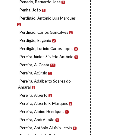
Penedo, Bernardo José
1
Penha, João
6
Perdigão, António Luís Marques
2
Perdigão, Carlos Gonçalves
1
Perdigão, Eugénio
2
Perdigão, Lucínio Carlos Lopes
3
Pereira Júnior, Silvério António
1
Pereira, A. Costa
13
Pereira, Acúrsio
1
Pereira, Adalberto Soares do
Amaral
1
Pereira, Alberto
4
Pereira, Alberto F. Marques
4
Pereira, Albino Henriques
1
Pereira, André João
1
Pereira, António Aluísio Jervis
2