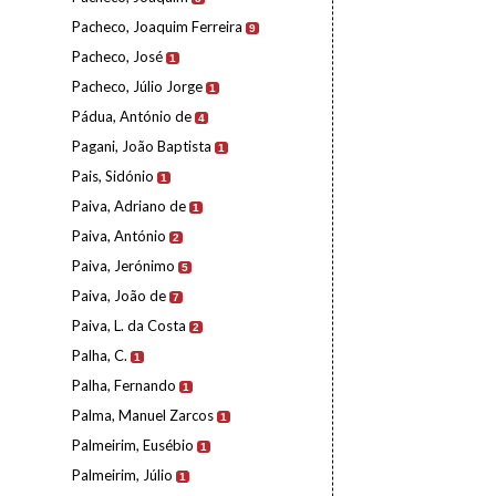
Pacheco, Joaquim Ferreira
9
Pacheco, José
1
Pacheco, Júlio Jorge
1
Pádua, António de
4
Pagani, João Baptista
1
Pais, Sidónio
1
Paiva, Adriano de
1
Paiva, António
2
Paiva, Jerónimo
5
Paiva, João de
7
Paiva, L. da Costa
2
Palha, C.
1
Palha, Fernando
1
Palma, Manuel Zarcos
1
Palmeirim, Eusébio
1
Palmeirim, Júlio
1