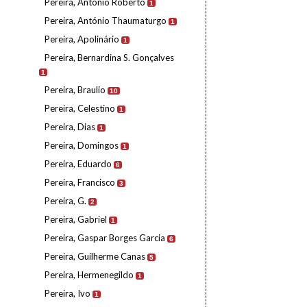
Pereira, António Roberto
1
Pereira, António Thaumaturgo
1
Pereira, Apolinário
1
Pereira, Bernardina S. Gonçalves
1
Pereira, Braulio
10
Pereira, Celestino
1
Pereira, Dias
1
Pereira, Domingos
1
Pereira, Eduardo
6
Pereira, Francisco
3
Pereira, G.
2
Pereira, Gabriel
1
Pereira, Gaspar Borges Garcia
6
Pereira, Guilherme Canas
5
Pereira, Hermenegildo
1
Pereira, Ivo
1