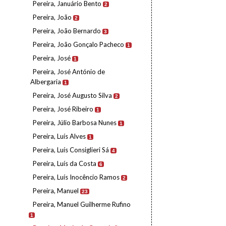
Pereira, Januário Bento
2
Pereira, João
2
Pereira, João Bernardo
3
Pereira, João Gonçalo Pacheco
1
Pereira, José
1
Pereira, José António de
Albergaria
1
Pereira, José Augusto Silva
2
Pereira, José Ribeiro
1
Pereira, Júlio Barbosa Nunes
1
Pereira, Luís Alves
1
Pereira, Luís Consiglieri Sá
4
Pereira, Luís da Costa
6
Pereira, Luís Inocêncio Ramos
2
Pereira, Manuel
23
Pereira, Manuel Guilherme Rufino
1