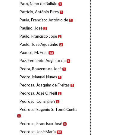
Pato, Nuno de Bulhão
1
Patrício, António Pires
3
Paula, Francisco António de
1
Paulino, José
2
Paulo, Francisco José
2
Paulo, José Agostinho
2
Paxeco, M. Fran
13
Paz, Fernando Augusto da
1
Pedra, Boaventura José
1
Pedro, Manuel Nunes
1
Pedrosa, Joaquim de Freitas
5
Pedrosa, José O'Neill
1
Pedroso, Consiglieri
4
Pedroso, Eugénio S. Tomé Cunha
1
Pedroso, Francisco José
8
Pedroso, José Maria
10