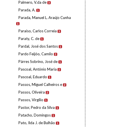
Palmero, V.da de
3
Parada, A.
1
Parada, Manuel L. Araújo Cunha
1
Paraíso, Carlos Correia
3
Paraty, C. de
1
Pardal, José dos Santos
1
Pardo Feijóo, Camilo
2
Párres Sobrino, José de
1
Pascoal, António Maria
2
Pascoal, Eduardo
1
Passos, Miguel Calheiros e
2
Passos, Oliveira
2
Passos, Virgílio
1
Pastor, Pedro da Silva
1
Patacho, Domingos
1
Pato, Ilda J. de Bulhão
1