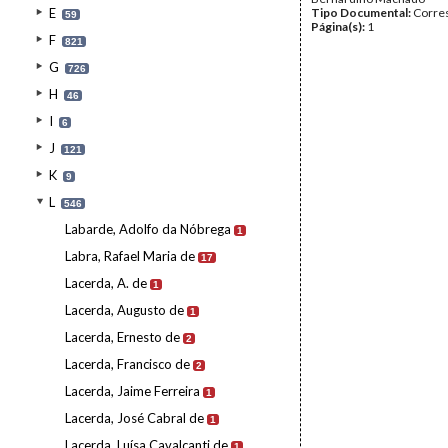
E
Tipo Documental:
Corre
59
Página(s):
1
F
821
G
726
H
46
I
6
J
121
K
9
L
546
Labarde, Adolfo da Nóbrega
1
Labra, Rafael Maria de
17
Lacerda, A. de
1
Lacerda, Augusto de
1
Lacerda, Ernesto de
2
Lacerda, Francisco de
2
Lacerda, Jaime Ferreira
1
Lacerda, José Cabral de
1
Lacerda, Luísa Cavalcanti de
1