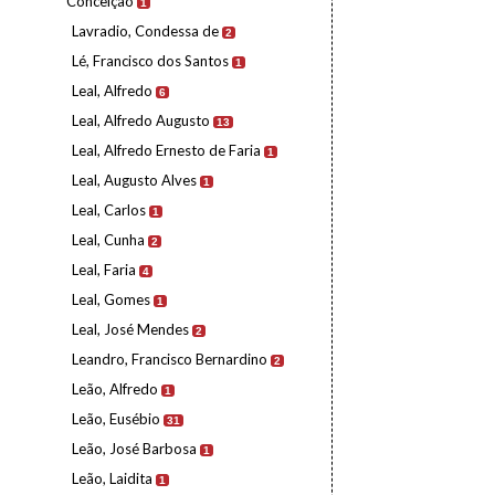
Conceição
1
Lavradio, Condessa de
2
Lé, Francisco dos Santos
1
Leal, Alfredo
6
Leal, Alfredo Augusto
13
Leal, Alfredo Ernesto de Faria
1
Leal, Augusto Alves
1
Leal, Carlos
1
Leal, Cunha
2
Leal, Faria
4
Leal, Gomes
1
Leal, José Mendes
2
Leandro, Francisco Bernardino
2
Leão, Alfredo
1
Leão, Eusébio
31
Leão, José Barbosa
1
Leão, Laidita
1