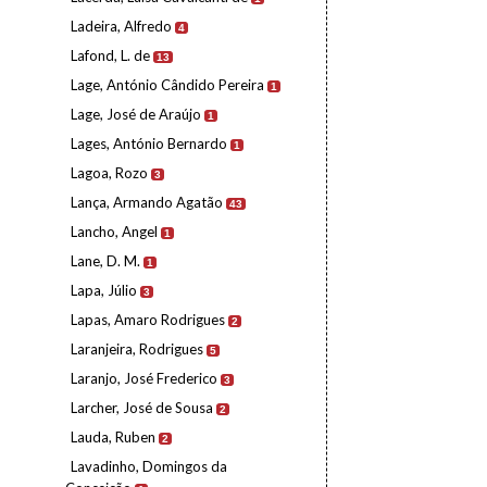
Ladeira, Alfredo
4
Lafond, L. de
13
Lage, António Cândido Pereira
1
Lage, José de Araújo
1
Lages, António Bernardo
1
Lagoa, Rozo
3
Lança, Armando Agatão
43
Lancho, Angel
1
Lane, D. M.
1
Lapa, Júlio
3
Lapas, Amaro Rodrigues
2
Laranjeira, Rodrigues
5
Laranjo, José Frederico
3
Larcher, José de Sousa
2
Lauda, Ruben
2
Lavadinho, Domingos da