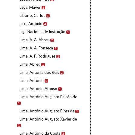
Levy, Mayer
1
Libório, Carlos
1
Lico, António
4
Liga Nacional de Instrução
1
Lima, A. A. Abreu
2
Lima, A. A. Fonseca
2
Lima, A. F. Rodrigues
2
Lima, Abreu
1
Lima, Antónia dos Reis
2
Lima, António
6
Lima, António Afonso
1
Lima, António Augusto Falcão de
1
Lima, António Augusto Pires de
1
Lima, António Augusto Xavier de
1
Lima, António da Costa
2