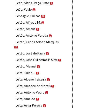
Leão, Maria Braga Pinto
1
Leão, Paulo
1
Lebesgue, Phileas
28
Leitão, Alfredo M.
1
Leitão, Amélia
1
Leitão, António Parada
1
Leitão, Carlos Adolfo Marques
15
Leitão, José de Paula
2
Leitão, José Guilherme P. Silva
1
Leitão, Manuel
1
Leite Júnior, J.
1
Leite, Albano Teixeira
1
Leite, Amadeu de Morais
1
Leite, António Pedro
2
Leite, Arnaldo
2
Leite, Artur Pereira
1