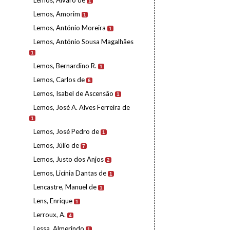
Lemos, Álvaro de
1
Lemos, Amorim
1
Lemos, António Moreira
1
Lemos, António Sousa Magalhães
1
Lemos, Bernardino R.
1
Lemos, Carlos de
6
Lemos, Isabel de Ascensão
1
Lemos, José A. Alves Ferreira de
1
Lemos, José Pedro de
1
Lemos, Júlio de
7
Lemos, Justo dos Anjos
2
Lemos, Licínia Dantas de
1
Lencastre, Manuel de
1
Lens, Enrique
1
Lerroux, A.
4
Lessa, Almerindo
1