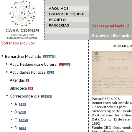
ARQUIVOS
GUIAS DE PESQUISA
PROJETO
PARCERIAS
Correspondência:
2
Arquivos
>
Bernardi
Voltar aos arquivos
ordenar po
Bernardino Machado
14549
I
Activ. Pedagógica e Cultural
1
139
Actividades Políticas
424
Agendas
5
Biblioteca
15
Correspondência
11939
Pasta:
06726.028
Remetente:
Adriano de J
A
888
Observatório Magnet.-
Meteorológico de Coimb
B
760
Destinatário:
Bernardin
Data:
Quinta, 15 de Sete
C
1663
1892
Fundo:
DBG - Document
D
193
Bernardino Machado