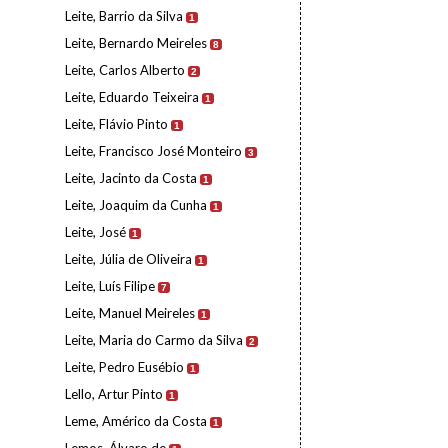
Leite, Barrio da Silva
1
Leite, Bernardo Meireles
8
Leite, Carlos Alberto
2
Leite, Eduardo Teixeira
1
Leite, Flávio Pinto
1
Leite, Francisco José Monteiro
3
Leite, Jacinto da Costa
1
Leite, Joaquim da Cunha
1
Leite, José
1
Leite, Júlia de Oliveira
1
Leite, Luís Filipe
7
Leite, Manuel Meireles
1
Leite, Maria do Carmo da Silva
2
Leite, Pedro Eusébio
1
Lello, Artur Pinto
1
Leme, Américo da Costa
1