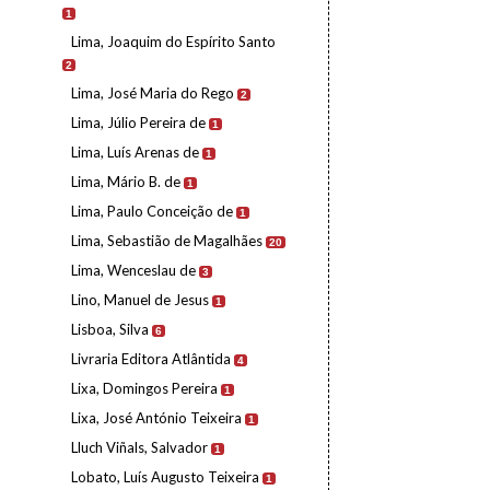
1
Lima, Joaquim do Espírito Santo
2
Lima, José Maria do Rego
2
Lima, Júlio Pereira de
1
Lima, Luís Arenas de
1
Lima, Mário B. de
1
Lima, Paulo Conceição de
1
Lima, Sebastião de Magalhães
20
Lima, Wenceslau de
3
Lino, Manuel de Jesus
1
Lisboa, Silva
6
Livraria Editora Atlântida
4
Lixa, Domingos Pereira
1
Lixa, José António Teixeira
1
Lluch Viñals, Salvador
1
Lobato, Luís Augusto Teixeira
1