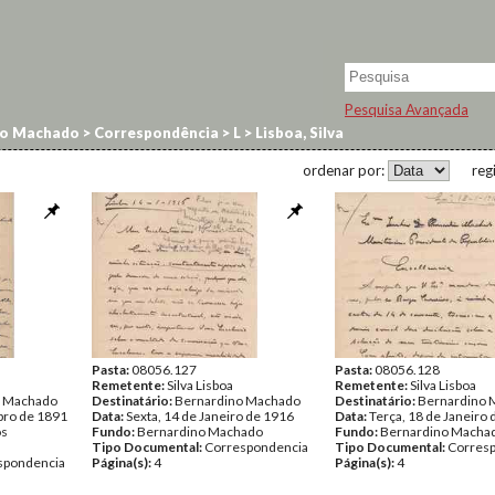
Pesquisa Avançada
no Machado
>
Correspondência
>
L
>
Lisboa, Silva
ordenar por:
reg
Pasta:
08056.127
Pasta:
08056.128
Remetente:
Silva Lisboa
Remetente:
Silva Lisboa
o Machado
Destinatário:
Bernardino Machado
Destinatário:
Bernardino 
bro de 1891
Data:
Sexta, 14 de Janeiro de 1916
Data:
Terça, 18 de Janeiro
os
Fundo:
Bernardino Machado
Fundo:
Bernardino Macha
Tipo Documental:
Correspondencia
Tipo Documental:
Corres
spondencia
Página(s):
4
Página(s):
4