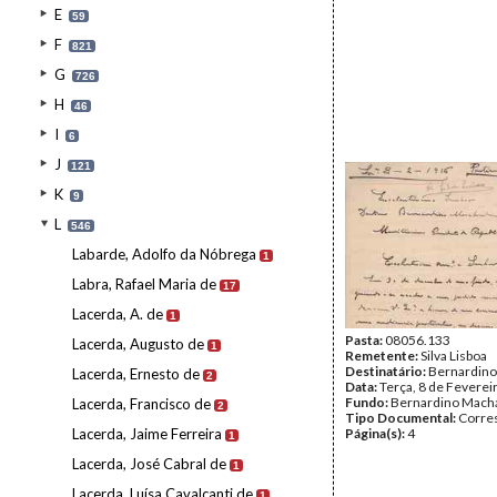
E
59
F
821
G
726
H
46
I
6
J
121
K
9
L
546
Labarde, Adolfo da Nóbrega
1
Labra, Rafael Maria de
17
Lacerda, A. de
1
Pasta:
08056.133
Lacerda, Augusto de
1
Remetente:
Silva Lisboa
Destinatário:
Bernardin
Lacerda, Ernesto de
2
Data:
Terça, 8 de Feverei
Fundo:
Bernardino Mach
Lacerda, Francisco de
2
Tipo Documental:
Corre
Lacerda, Jaime Ferreira
Página(s):
4
1
Lacerda, José Cabral de
1
Lacerda, Luísa Cavalcanti de
1