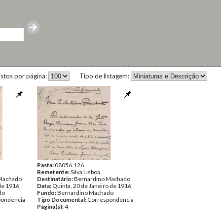
istos por página:
Tipo de listagem:
Pasta:
08056.126
Remetente:
Silva Lisboa
Machado
Destinatário:
Bernardino Machado
 de 1916
Data:
Quinta, 20 de Janeiro de 1916
do
Fundo:
Bernardino Machado
pondencia
Tipo Documental:
Correspondencia
Página(s):
4