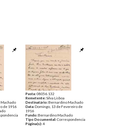
Pasta:
08056.132
Remetente:
Silva Lisboa
o Machado
Destinatário:
Bernardino Machado
ro de 1916
Data:
Domingo, 13 de Fevereiro de
ado
1916
spondencia
Fundo:
Bernardino Machado
Tipo Documental:
Correspondencia
Página(s):
4