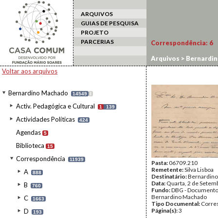
ARQUIVOS
GUIAS DE PESQUISA
PROJETO
PARCERIAS
Correspondência:
6
Arquivos
>
Bernardi
Voltar aos arquivos
Bernardino Machado
14549
I
Activ. Pedagógica e Cultural
1
139
Actividades Políticas
424
Agendas
5
Biblioteca
15
Correspondência
11939
Pasta:
06709.210
Remetente:
Silva Lisboa
A
888
Destinatário:
Bernardin
Data:
Quarta, 2 de Setem
B
760
Fundo:
DBG - Document
Bernardino Machado
C
1663
Tipo Documental:
Corre
Página(s):
3
D
193