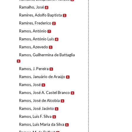
Ramalho, José
4
Ramires, Adolfo Baptista
1
Ramires, Frederico
2
Ramos, António
7
Ramos, António Luís
4
Ramos, Azevedo
1
Ramos, Guilhermina de Battaglia
1
Ramos, J. Pereira
1
Ramos, Januário de Araújo
1
Ramos, José
1
Ramos, José A. Castel Branco
1
Ramos, José de Alcobia
1
Ramos, José Jacinto
1
Ramos, Luís F. Silva
1
Ramos, Luís Maria da Silva
1