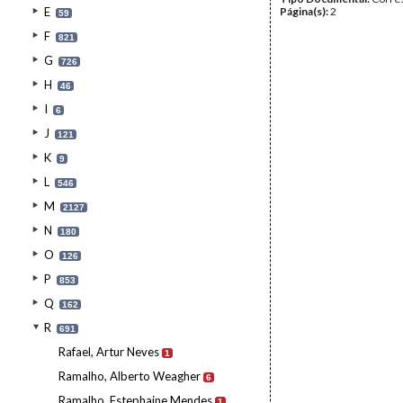
E
Página(s):
2
59
F
821
G
726
H
46
I
6
J
121
K
9
L
546
M
2127
N
180
O
126
P
853
Q
162
R
691
Rafael, Artur Neves
1
Ramalho, Alberto Weagher
6
Ramalho, Estephaine Mendes
1