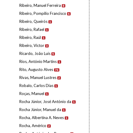
Ribeiro, Manuel Ferreira
8
Ribeiro, Pompílio Francisco
6
Ribeiro, Queirós
1
Ribeiro, Rafael
1
Ribeiro, Raúl
1
Ribeiro, Victor
3
Ricardo, João Luís
5
Rios, António Martins
1
Rito, Augusto Alves
76
Rivas, Manuel Lustres
2
Robalo, Carlos Dias
1
Roças, Manuel
1
Rocha Júnior, José António da
1
Rocha Júnior, Manuel da
1
Rocha, Albertina A. Neves
1
Rocha, Américo
2