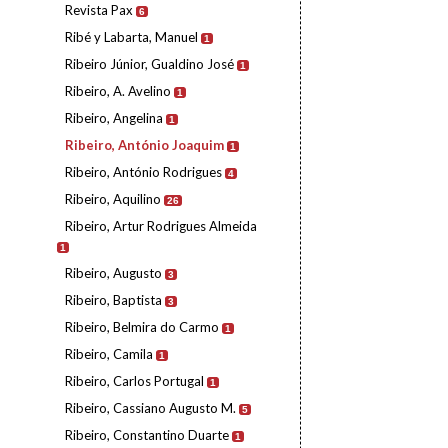
Revista Pax
6
Ribé y Labarta, Manuel
1
Ribeiro Júnior, Gualdino José
1
Ribeiro, A. Avelino
1
Ribeiro, Angelina
1
Ribeiro, António Joaquim
1
Ribeiro, António Rodrigues
4
Ribeiro, Aquilino
26
Ribeiro, Artur Rodrigues Almeida
1
Ribeiro, Augusto
3
Ribeiro, Baptista
3
Ribeiro, Belmira do Carmo
1
Ribeiro, Camila
1
Ribeiro, Carlos Portugal
1
Ribeiro, Cassiano Augusto M.
5
Ribeiro, Constantino Duarte
1