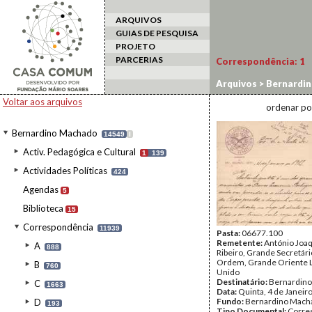
ARQUIVOS
GUIAS DE PESQUISA
PROJETO
PARCERIAS
Correspondência:
1
Arquivos
>
Bernardi
Voltar aos arquivos
ordenar po
Bernardino Machado
14549
I
Activ. Pedagógica e Cultural
1
139
Actividades Políticas
424
Agendas
5
Biblioteca
15
Correspondência
11939
Pasta:
06677.100
Remetente:
António Joa
A
888
Ribeiro, Grande Secretári
Ordem, Grande Oriente 
B
760
Unido
Destinatário:
Bernardin
C
1663
Data:
Quinta, 4 de Janeir
Fundo:
Bernardino Mach
D
193
Tipo Documental:
Corre