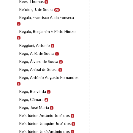
Rees, Thomas
1
Refoios, J. de Sousa
20
Regala, Francisco A. da Fonseca
2
Regalo, Benjamim F. Pinto Hintze
1
Reggioni, Antonio
1
Rego, A. B. de Sousa
1
Rego, Álvaro de Sousa
3
Rego, Aníbal de Sousa
1
Rego, António Augusto Fernandes
1
Rego, Benvinda
2
Rego, Câmara
4
Rego, José Maria
1
Reis Júnior, António José dos
1
Reis Júnior, Joaquim José dos
1
Reis Júnior, José António dos
2