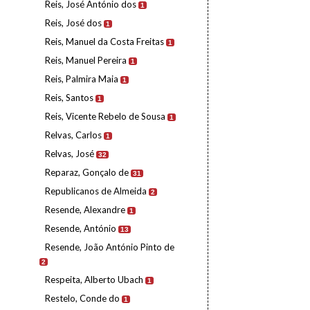
Reis, José António dos
1
Reis, José dos
1
Reis, Manuel da Costa Freitas
1
Reis, Manuel Pereira
1
Reis, Palmira Maia
1
Reis, Santos
1
Reis, Vicente Rebelo de Sousa
1
Relvas, Carlos
1
Relvas, José
32
Reparaz, Gonçalo de
31
Republicanos de Almeida
2
Resende, Alexandre
1
Resende, António
13
Resende, João António Pinto de
2
Respeita, Alberto Ubach
1
Restelo, Conde do
1