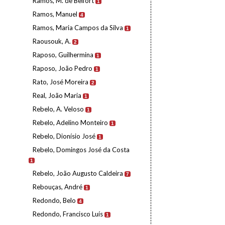
Ramos, M. de Belfort
1
Ramos, Manuel
4
Ramos, Maria Campos da Silva
1
Raousouk, A.
2
Raposo, Guilhermina
1
Raposo, João Pedro
1
Rato, José Moreira
2
Real, João Maria
1
Rebelo, A. Veloso
1
Rebelo, Adelino Monteiro
1
Rebelo, Dionísio José
1
Rebelo, Domingos José da Costa
1
Rebelo, João Augusto Caldeira
7
Rebouças, André
1
Redondo, Belo
4
Redondo, Francisco Luís
1